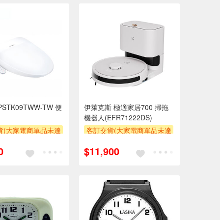
PSTK09TWW-TW 便
伊萊克斯 極適家居700 掃拖
機器人(EFR71222DS)
貨(大家電商單品未達
客訂交貨(大家電商單品未達
收$300-500,部分
萬元需加收$300-500,部分
0
$11,900
區費另計,實際收費以
安裝跨區費另計,實際收費以
人聯絡報價為主)
專人聯絡報價為主)