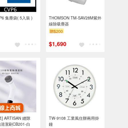
P6 集塵袋( 5入裝 )
THOMSON TM-SAV28M紫外
線除吸塵器
贈$200
$1,690
] ARTISAN 縫隙
TW-9108 工業風住辦兩用掛
清潔刷CB201-白
鐘