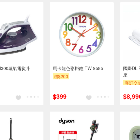
M300蒸氣電熨斗
馬卡龍色彩掛鐘 TW-9585
國際DL-
座
贈$200
客訂交
萬元需加
$399
$8,99
安裝跨
專
下單贈