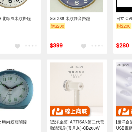
99 北歐風木紋掛鐘
SG-288 木紋靜音掛鐘
日立 CV
贈$200
贈$200
$399
$280
02 時尚粉藍鬧鐘
[丞洋企業] ARTISAN第二代電
[丞洋企業
動清潔刷(暖月灰)-CB200W
USB電動