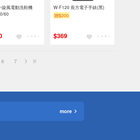
小旋風電動洗鞋機
W-F120 長方電子手錶(黑)
0/60
贈$200
0
$369
6
7
more