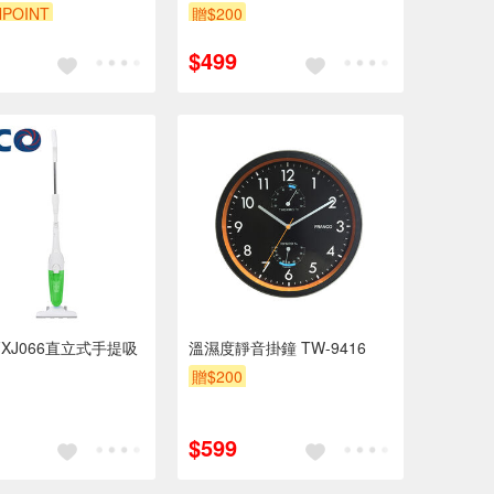
POINT
贈$200
$499
FXJ066直立式手提吸
溫濕度靜音掛鐘 TW-9416
贈$200
$599