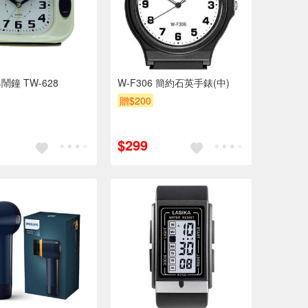
鐘 TW-628
W-F306 簡約石英手錶(中)
贈$200
$299