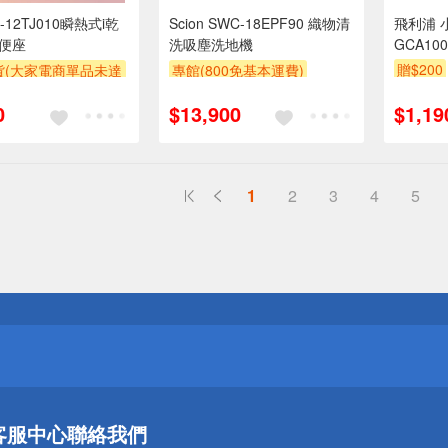
-12TJ010瞬熱式i乾
Scion SWC-18EPF90 織物清
飛利浦 
潔便座
洗吸塵洗地機
GCA100
贈$200
貨(大家電商單品未達
專館(800免基本運費)
收$300-500,部分
贈$200
0
$13,900
$1,19
區費另計,實際收費以
人聯絡報價為主)
1
2
3
4
5
送
請小心！
送
客服中心
聯絡我們
請小心！