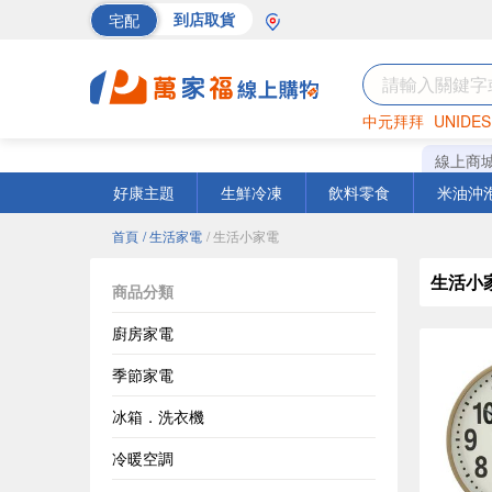
宅配
到店取貨
中元拜拜
UNIDES
海苔
巧克力
罐頭
線上商
好康主題
生鮮冷凍
飲料零食
米油沖
首頁
/ 生活家電
/ 生活小家電
生活小
商品分類
廚房家電
季節家電
冰箱．洗衣機
冷暖空調