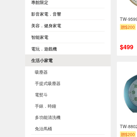
專館限定
影音家電．音響
TW-95
美容．健身家電
贈$200
智能家電
$499
電玩．遊戲機
生活小家電
吸塵器
手提式吸塵器
電熨斗
手錶．時鐘
多功能清洗機
TW-88
免治馬桶
贈$200