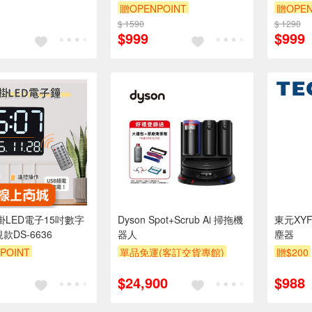
贈OPENPOINT
贈OPEN
$ 1590
$ 1290
$999
$999
掛LED電子15吋數字
Dyson Spot+Scrub Ai 掃拖機
東元XY
款DS-6636
器人
塵器
POINT
單品免運(客訂交貨專館)
贈$200
結帳驚喜價
$24,900
$988