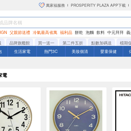
萬家福服務
PROSPERITY PLAZA APP下載
IGN
父親節送禮
冷氣最高省萬
福利品
餅乾
泡麵
飲料
中元拜拜
義
衛生紙
城
品牌旗艦館
買一送一
第二件五折
點數加碼送
檔期
泡
生活家電
熱門3C
美妝個清
嬰童保健
家電