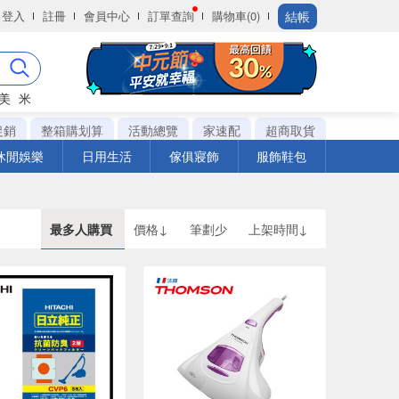
結帳
登入
註冊
會員中心
訂單查詢
購物車(0)
美
米
促銷
整箱購划算
活動總覽
家速配
超商取貨
休閒娛樂
日用生活
傢俱寢飾
服飾鞋包
最多人購買
價格↓
筆劃少
上架時間↓