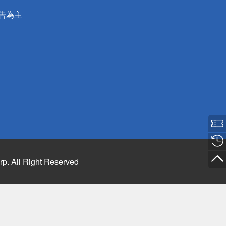
公告為主
rp. All Right Reserved