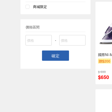
商城限定
價格區間
-
國際NI-
確定
贈$200
$ 699
$650