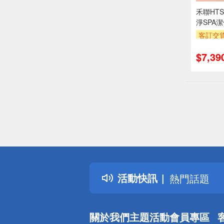
禾聯HTS
淨SPA
客訂交
萬元需加
$7,39
安裝跨
專
偏遠地區配
詐騙網頁！
得獎公告
活動快訊
熱門話題
銀行優惠
偏遠地區配
關於我們
主題活動
會員專區
詐騙網頁！