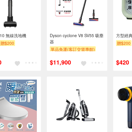
M10 無線洗地機
Dyson cyclone V8 SV55 吸塵
方型經典鬧
器
贈$200
贈$200
單品免運(客訂交貨專館)
結帳驚喜價
0
$11,900
$420