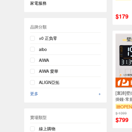
家電服務
$179
品牌分類
±0 正負零
aibo
AIWA
AIWA 愛華
ALIGN亞拓
[寰諦]壁
更多
+
掛鐘-常規
贈OPEN
$ 1399
賣場類型
$799
線上購物