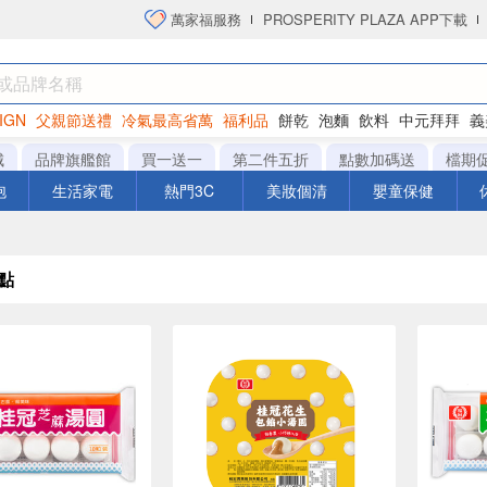
萬家福服務
PROSPERITY PLAZA APP下載
IGN
父親節送禮
冷氣最高省萬
福利品
餅乾
泡麵
飲料
中元拜拜
義
洋芋片
城
品牌旗艦館
買一送一
第二件五折
點數加碼送
檔期
泡
生活家電
熱門3C
美妝個清
嬰童保健
點