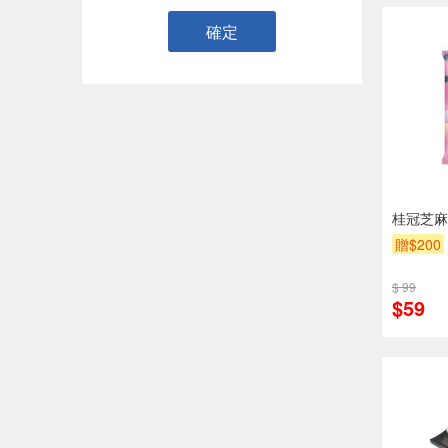
確定
桂冠芝麻
贈$200
$ 99
$59