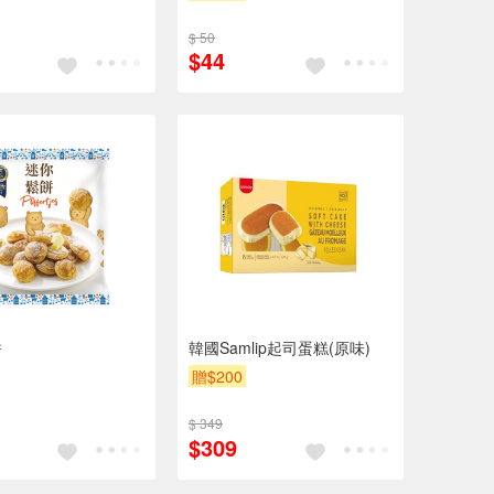
$ 50
$44
餅
韓國Samlip起司蛋糕(原味)
贈$200
$ 349
$309