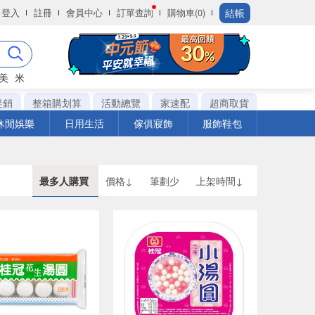
結帳
登入
註冊
會員中心
訂單查詢
購物車(0)
美
米
促銷
整箱購划算
活動總覽
家速配
超商取貨
休閒娛樂
日用生活
傢俱寢飾
服飾鞋包
最多人購買
價格↓
筆劃少
上架時間↓