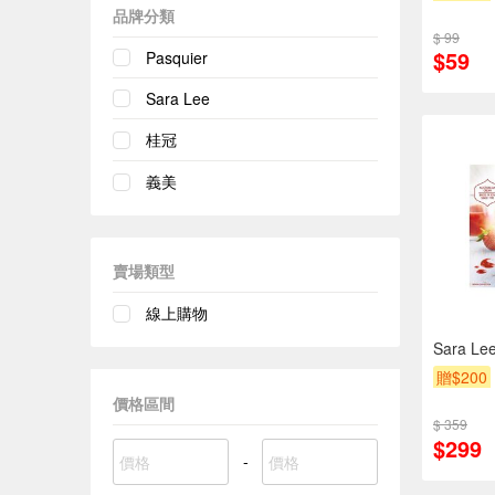
品牌分類
$ 99
$59
Pasquier
Sara Lee
桂冠
義美
賣場類型
線上購物
Sara 
贈$200
價格區間
$ 359
$299
-