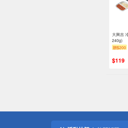
大興吉 
240g)
贈$200
$119
偏遠地區配
詐騙網頁！
得獎公告