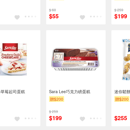
$ 60
$ 259
$55
$199
Lee草莓起司蛋糕
Sara Lee巧克力磅蛋糕
迷你鬆
贈$200
贈$200
$ 259
$199
$255