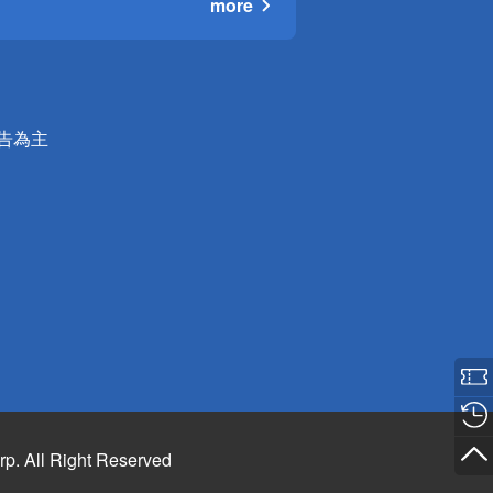
more
公告為主
rp. All Right Reserved