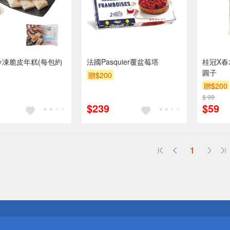
冷凍脆皮年糕(每包約
法國Pasquier覆盆莓塔
桂冠X
圓子
贈$200
贈$200
$ 99
$239
$59
1
送
請小心！