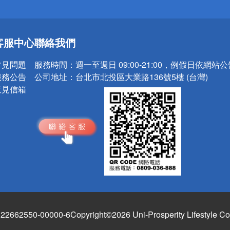
送
客服中心
聯絡我們
請小心！
常見問題
服務時間：
週一至週日 09:00-21:00，例假日依網站
服務公告
公司地址：
台北市北投區大業路136號5樓 (台灣)
意見信箱
662550-00000-6
Copyright©2026 Uni-Prosperity Lifestyle Co