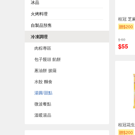
冰品
火烤料理
桂冠 芝麻
自製品預售
贈$200
冷凍調理
$ 60
$55
肉粽專區
包子饅頭 餡餅
蔥油餅 披薩
水餃 麵食
湯圓/甜點
微波餐點
溫暖湯品
桂冠花生
贈$200