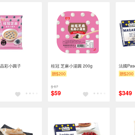
晶彩小圓子
桂冠 芝麻小湯圓 200g
法國Pas
贈$200
贈$200
$ 67
$59
$349