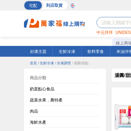
宅配
到店取貨
中元拜拜
UNIDES
巧克力
罐頭
海苔
線上商
好康主題
生鮮冷凍
飲料零食
米油沖
首頁
/ 生鮮冷凍
/ 冷凍調理
/ 湯圓/甜點
湯圓/甜
商品分類
奶蛋點心食品
蔬菜水果．農特產
肉品
海鮮水產