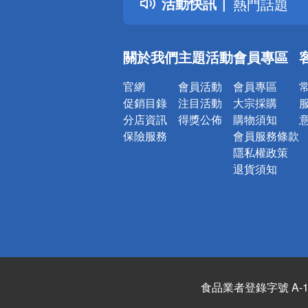
活動快訊
熱門話題
銀行優惠
偏遠地區配
關於我們
主題活動
會員專區
詐騙網頁！
官網
會員活動
會員專區
促銷目錄
注目活動
大宗採購
分店資訊
得獎公佈
購物須知
保險服務
會員服務條款
隱私權政策
退貨須知
食品業者登錄字號 A-122