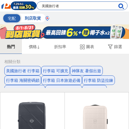
宅配
到店取貨
熱門
價格↓
折扣率
圖表
篩選
相關分類
美國旅行者 行李箱
行李箱 可擴充
神隊友 暑假出遊
行李箱 海關密碼鎖
行李箱 日本旅遊必備
行李箱 防盜拉鍊
行李箱 雙層防盜拉鍊
出國必備 打包清單
行李箱 防盜
可擴充 美國旅行者