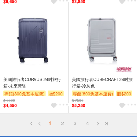
$6,650
$3,850
美國旅行者CURVUS 24吋旅行
美國旅行者CUBECRAFT24吋旅
箱-未來黃昏
行箱-冷灰色
專館(800免基本運費)
贈$200
專館(800免基本運費)
贈$200
$ 6500
$ 7500
$4,550
$5,250
偏遠地區配送
1
2
3
4
詐騙網頁！請小心！
得獎公告