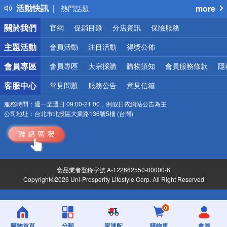
活動快訊
more
熱門話題
銀行優惠
關於我們
官網
促銷目錄
分店資訊
保險服務
偏遠地區配送
詐騙網頁！請小心！
主題活動
會員活動
注目活動
得獎公佈
會員專區
會員專區
大宗採購
購物須知
會員服務條款
隱
客服中心
常見問題
服務公告
意見信箱
服務時間：
週一至週日 09:00-21:00，例假日依網站公告為主
公司地址：
台北市北投區大業路136號5樓 (台灣)
食品業者登錄字號 A-122662550-00000-6
Copyright©2026 Uni-Prosperity Lifestyle Corp. All Right Reserved
0
購物首頁
分類
家速配
購物車
會員