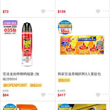
$72
$159
雷達速效蟑螂螞蟻藥 (無
興家安速果蠅餌劑3入量販包
味)550ml
贈$200
贈OPENPOINT
贈$200
$ 86
$ 495
$84
$417