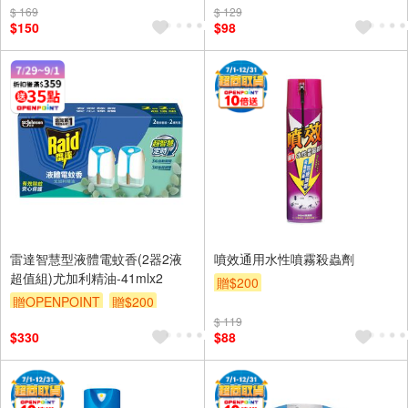
$ 169
$ 129
$150
$98
雷達智慧型液體電蚊香(2器2液
噴效通用水性噴霧殺蟲劑
超值組)尤加利精油-41mlx2
贈$200
贈OPENPOINT
贈$200
$ 119
$330
$88