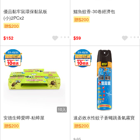
優品黏牢鼠環保黏鼠板
鱷魚蚊香-30卷經濟包
(小)2PCx2
贈$200
贈$200
$152
$59
10入
安德生蟑愛呷-粘蟑屋
速必效水性蚊子蒼蠅跳蚤氣霧寶
贈$200
贈$200
$ 85