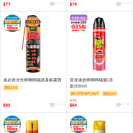
$77
$79
速必效水性蟑螂螞蟻跳蚤氣霧寶
雷達速效蟑螂螞蟻藥(清
新)550ml
贈$200
贈OPENPOINT
贈$200
$ 86
$95
$84