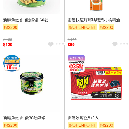
新鱷魚蚊香-優(鐵罐)60卷
雷達快速蟑螂螞蟻藥柑橘精油
贈$200
贈OPENPOINT
贈$200
$ 139
$ 105
$129
$99
新鱷魚蚊香-優30卷鐵罐
雷達殺蟑堡8+2入
贈$200
贈OPENPOINT
贈$200