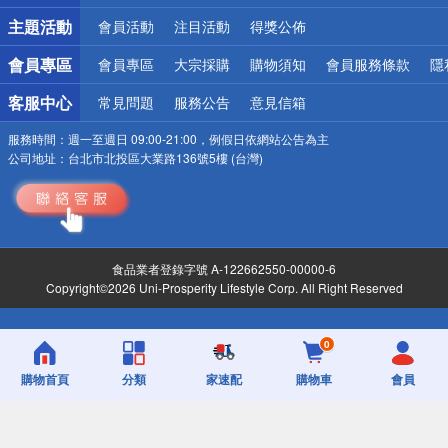
詐騙網頁！請小心！
主題活動
會員活動
注目活動
得獎公佈
會員專區
會員專區
大宗採購
購物須知
會員服務條款
隱
客服中心
常見問題
服務公告
意見信箱
服務時間：
週一至週日 09:00-21:00，例假日依網站公告為主
公司地址：
台北市北投區大業路136號5樓 (台灣)
食品業者登錄字號 A-122662550-00000-6
Copyright©2026 Uni-Prosperity Lifestyle Corp. All Right Reserved
0
購物首頁
分類
家速配
購物車
會員