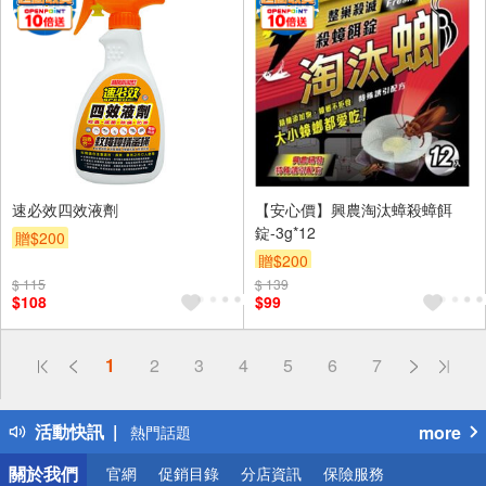
速必效四效液劑
【安心價】興農淘汰蟑殺蟑餌
錠-3g*12
贈$200
贈$200
$ 115
$ 139
$108
$99
偏遠地區配送
1
2
3
4
5
6
7
詐騙網頁！請小心！
得獎公告
活動快訊
more
熱門話題
銀行優惠
關於我們
官網
促銷目錄
分店資訊
保險服務
偏遠地區配送