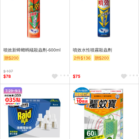
噴效新蟑螂螞蟻殺蟲劑-600ml
噴效水性噴霧殺蟲劑
贈$200
2件$136
贈$200
$ 107
$78
$75