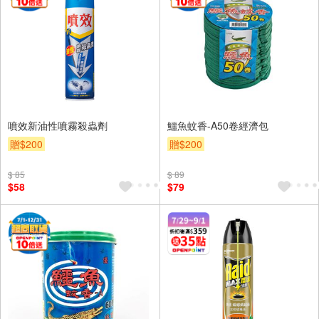
噴效新油性噴霧殺蟲劑
鱷魚蚊香-A50卷經濟包
贈$200
贈$200
$ 85
$ 89
$58
$79