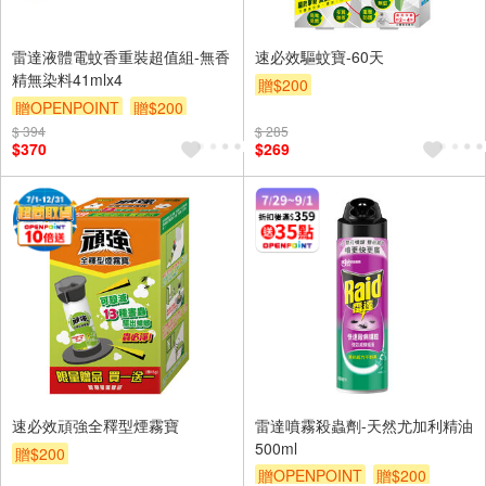
雷達液體電蚊香重裝超值組-無香
速必效驅蚊寶-60天
精無染料41mlx4
贈$200
贈OPENPOINT
贈$200
$ 394
$ 285
$370
$269
速必效頑強全釋型煙霧寶
雷達噴霧殺蟲劑-天然尤加利精油
500ml
贈$200
贈OPENPOINT
贈$200