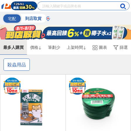
宅配
到店取貨
最多人購買
價格↓
筆劃少
上架時間↓
圖表
篩選
殺蟲用品