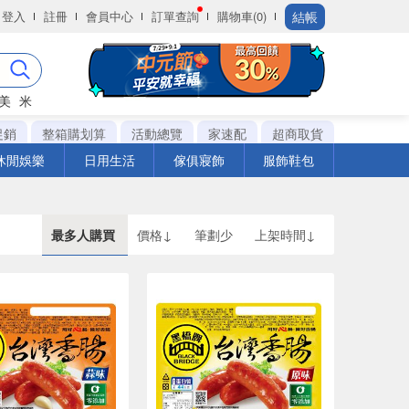
結帳
登入
註冊
會員中心
訂單查詢
購物車(0)
美
米
促銷
整箱購划算
活動總覽
家速配
超商取貨
休閒娛樂
日用生活
傢俱寢飾
服飾鞋包
最多人購買
價格↓
筆劃少
上架時間↓