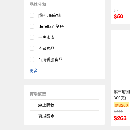
品牌分類
$ 76
$50
[龔記]網室豬
Beretta百樂得
一夫水產
冷藏肉品
台灣香腸食品
更多
+
麒王府湘
賣場類型
300克)
線上購物
贈$200
$ 298
商城限定
$268