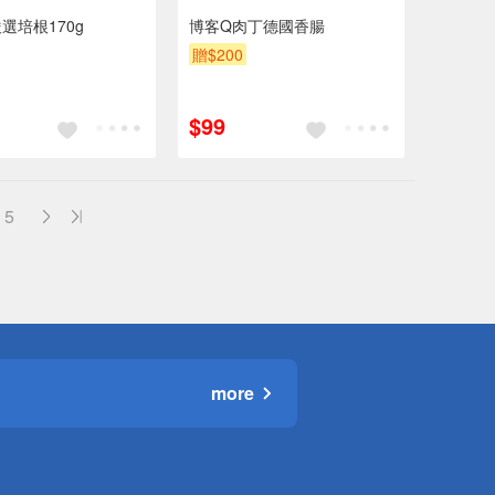
選培根170g
博客Q肉丁德國香腸
贈$200
$99
5
more