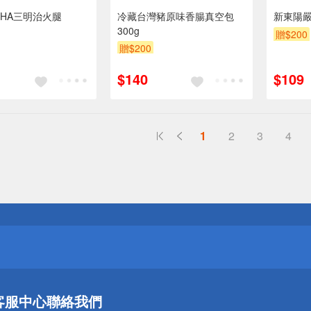
DHA三明治火腿
冷藏台灣豬原味香腸真空包
新東陽嚴
300g
贈$200
贈$200
$140
$109
1
2
3
4
送
請小心！
送
客服中心
聯絡我們
請小心！