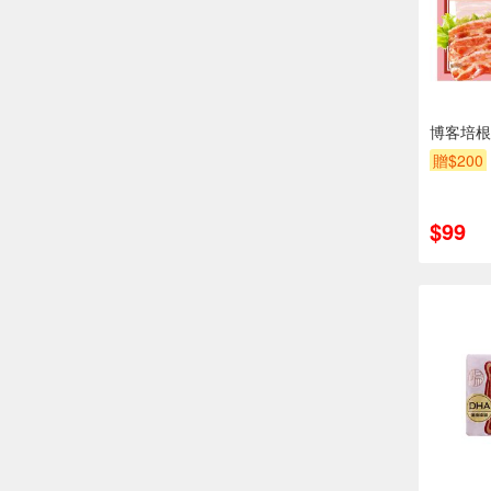
博客培根
贈$200
$99