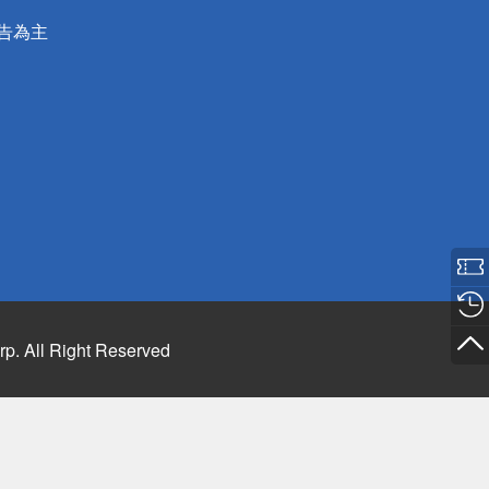
公告為主
rp. All Right Reserved