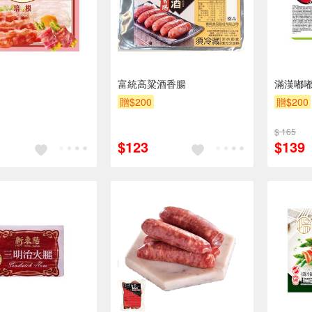
富統高粱酒香腸
滿漢嘟
贈$200
贈$200
$ 165
$123
$139