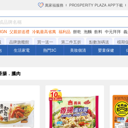
萬家福服務
PROSPERITY PLAZA APP下載
IGN
父親節送禮
冷氣最高省萬
福利品
餅乾
泡麵
飲料
中元拜拜
義
洋芋片
城
品牌旗艦館
買一送一
第二件五折
點數加碼送
檔期
泡
生活家電
熱門3C
美妝個清
嬰童保健
香腸．臘肉