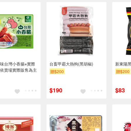
味台灣小香腸※實際
台畜甲霸大熱狗(黑胡椒)
新東陽
依賣場實際販售為主
贈$200
贈$200
$190
$83