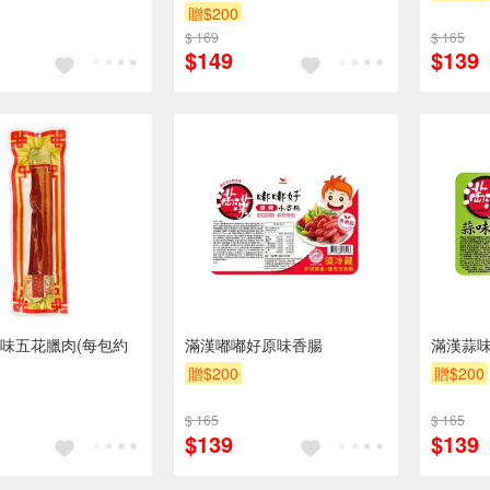
包裝以出貨店庫存為準。
贈$200
$ 169
$ 165
$149
$139
味五花臘肉(每包約
滿漢嘟嘟好原味香腸
滿漢蒜
贈$200
贈$200
$ 165
$ 165
$139
$139