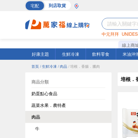
宅配
到店取貨
中元拜拜
UNIDES
巧克力
罐頭
海苔
線上商
好康主題
生鮮冷凍
飲料零食
米油沖
首頁
/ 生鮮冷凍
/ 肉品
/ 培根．香腸．臘肉
培根．
商品分類
奶蛋點心食品
蔬菜水果．農特產
肉品
牛