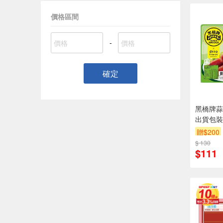
價格區間
-
確定
黑橋牌蒜
出貨包裝
贈$200
$ 130
$111