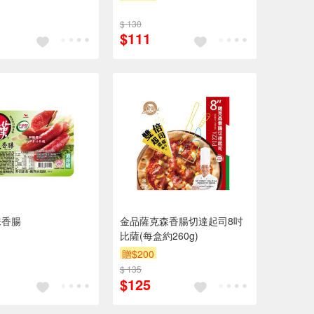
$ 130
$111
味香腸
金品薩克森香腸切達起司8吋
比薩(每盒約260g)
贈$200
$ 135
$125