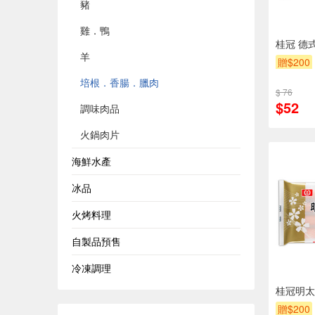
豬
雞．鴨
桂冠 德式
羊
贈$200
培根．香腸．臘肉
$ 76
$52
調味肉品
火鍋肉片
海鮮水產
冰品
火烤料理
自製品預售
冷凍調理
桂冠明太
贈$200