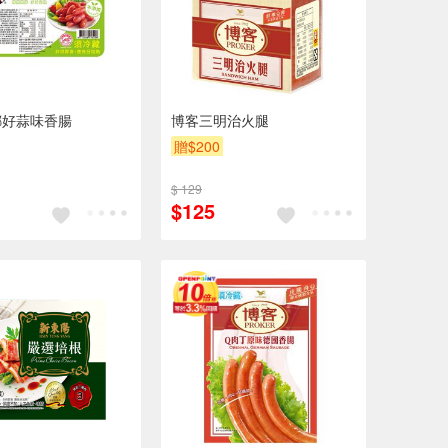
嘟好蒜味香腸
博客三明治火腿
贈$200
$ 129
$125