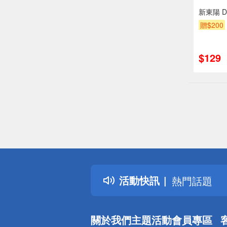
新東陽 
贈$200
$129
偏遠地區配
詐騙網頁！
得獎公告
活動快訊
熱門話題
銀行優惠
偏遠地區配
關於我們
主題活動
會員專區
詐騙網頁！