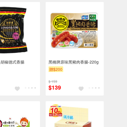
黑胡椒德式香腸
黑橋牌原味黑豬肉香腸-220g
贈$200
$ 159
$139