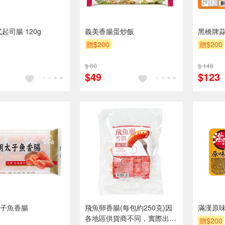
起司腸 120g
義美香腸蛋炒飯
黑橋牌
贈$200
贈$200
$ 60
$ 148
$49
$123
子魚香腸
飛魚卵香腸(每包約250克)因
滿漢原
各地區供貨商不同，實際出貨
贈$200