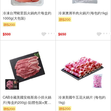
冷凍台灣豬里肌火鍋肉片每盒約
冷凍澳洲羊肉火鍋片(每包約1kg)
1000g(大包裝)
贈$200
贈$200
$500
$650
CAB冷藏美國安格斯肩小排火鍋
冷凍美國牛五花火鍋片 (每包約
片(每盒約200g)-貼體包裝※實際
1kg)
到貨效期約4天以上
贈$200
贈$200