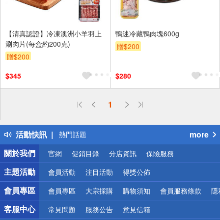
【清真認證】冷凍澳洲小羊羽上
鴨迷冷藏鴨肉塊600g
涮肉片(每盒約200克)
贈$200
贈$200
$345
$280
偏遠地區配送
1
詐騙網頁！請小心！
得獎公告
活動快訊
more
熱門話題
銀行優惠
關於我們
官網
促銷目錄
分店資訊
保險服務
偏遠地區配送
詐騙網頁！請小心！
主題活動
會員活動
注目活動
得獎公佈
會員專區
會員專區
大宗採購
購物須知
會員服務條款
隱
客服中心
常見問題
服務公告
意見信箱