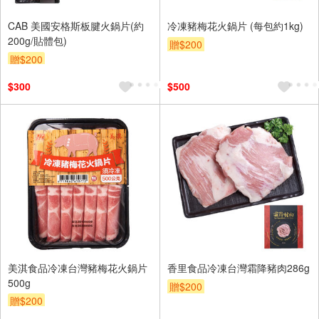
CAB 美國安格斯板腱火鍋片(約
冷凍豬梅花火鍋片 (每包約1kg)
200g/貼體包)
贈$200
贈$200
$300
$500
美淇食品冷凍台灣豬梅花火鍋片
香里食品冷凍台灣霜降豬肉286g
500g
贈$200
贈$200