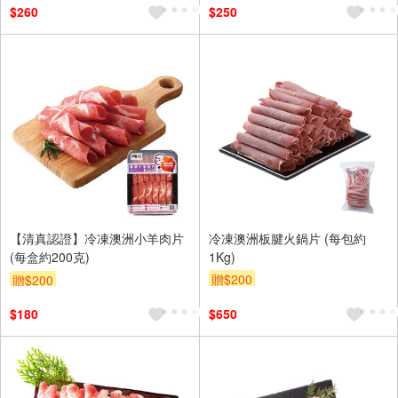
$260
$250
【清真認證】冷凍澳洲小羊肉片
冷凍澳洲板腱火鍋片 (每包約
(每盒約200克)
1Kg)
贈$200
贈$200
$180
$650