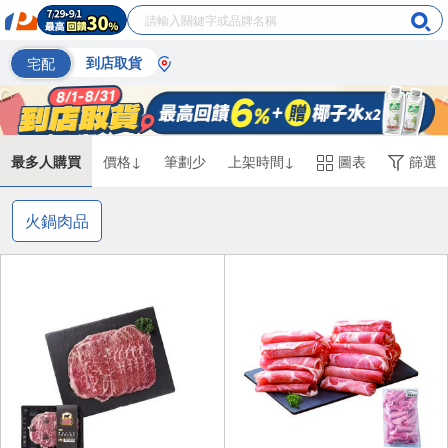
宅配
到店取貨
最多人購買
價格↓
筆劃少
上架時間↓
圖表
篩選
火鍋肉品