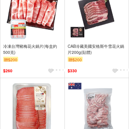
冷凍台灣豬梅花火鍋片(每盒約
CAB冷藏美國安格斯牛雪花火鍋
500克)
片200g(貼體)
贈$200
贈$200
$260
$330