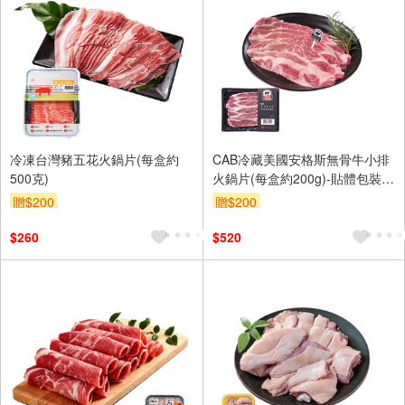
冷凍台灣豬五花火鍋片(每盒約
CAB冷藏美國安格斯無骨牛小排
500克)
火鍋片(每盒約200g)-貼體包裝※
實際到貨效期約4天以上
贈$200
贈$200
$260
$520