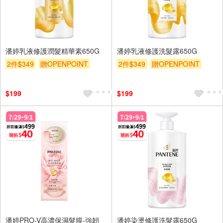
潘婷乳液修護潤髮精華素650G
潘婷乳液修護洗髮露650G
2件$349
贈OPENPOINT
2件$349
贈OPENPOINT
滿額贈
滿額折
贈$200
滿額贈
滿額折
贈$200
$199
$199
潘婷PRO-V高濃保濕髮膜-強韌
潘婷染燙修護洗髮露650G