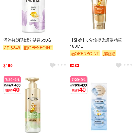
潘婷強韌防斷洗髮露650G
【潘婷】3分鐘燙染護髮精華
180ML
2件$349
贈OPENPOINT
贈OPENPOINT
滿額贈
滿額贈
滿額折
贈$200
滿額折
贈$200
$199
$233