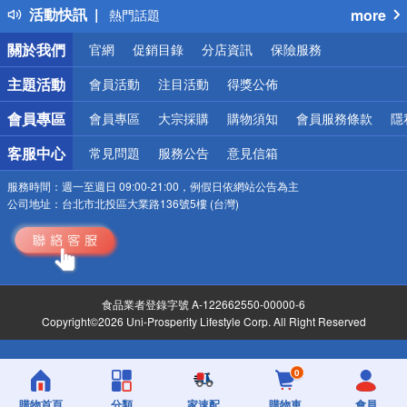
活動快訊
more
熱門話題
銀行優惠
關於我們
官網
促銷目錄
分店資訊
保險服務
偏遠地區配送
詐騙網頁！請小心！
主題活動
會員活動
注目活動
得獎公佈
會員專區
會員專區
大宗採購
購物須知
會員服務條款
隱
客服中心
常見問題
服務公告
意見信箱
服務時間：
週一至週日 09:00-21:00，例假日依網站公告為主
公司地址：
台北市北投區大業路136號5樓 (台灣)
食品業者登錄字號 A-122662550-00000-6
Copyright©2026 Uni-Prosperity Lifestyle Corp. All Right Reserved
0
購物首頁
分類
家速配
購物車
會員