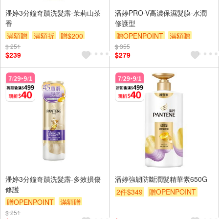
潘婷3分鐘奇蹟洗髮露-茉莉山茶
潘婷PRO-V高濃保濕髮膜-水潤
香
修護型
滿額贈
滿額折
贈$200
贈OPENPOINT
滿額贈
$ 251
$ 355
滿額折
贈$200
$239
$279
潘婷3分鐘奇蹟洗髮露-多效損傷
潘婷強韌防斷潤髮精華素650G
修護
2件$349
贈OPENPOINT
贈OPENPOINT
滿額贈
滿額贈
滿額折
贈$200
$ 251
滿額折
贈$200