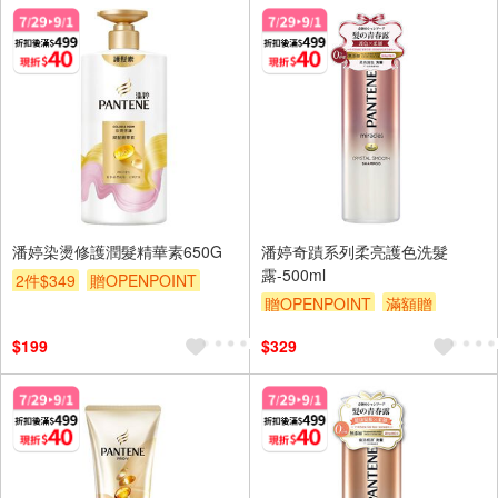
潘婷染燙修護潤髮精華素650G
潘婷奇蹟系列柔亮護色洗髮
露-500ml
2件$349
贈OPENPOINT
贈OPENPOINT
滿額贈
滿額贈
滿額折
贈$200
滿額折
贈$200
$199
$329