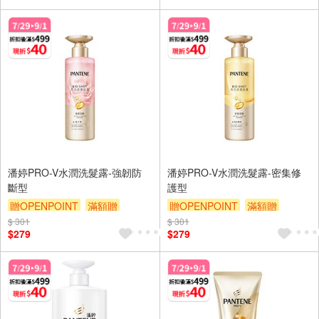
潘婷PRO-V水潤洗髮露-強韌防
潘婷PRO-V水潤洗髮露-密集修
斷型
護型
贈OPENPOINT
滿額贈
贈OPENPOINT
滿額贈
$ 301
滿額折
贈$200
$ 301
滿額折
贈$200
$279
$279