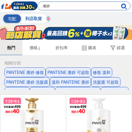
宅配
到店取貨
熱門
價格↓
折扣率
圖表
篩選
相關分類
PANTENE 潘婷 修復
PANTENE 潘婷 可超取
修復 溫和
PANTENE 潘婷 洗髮露
溫和 PANTENE 潘婷
洗髮露 可超取
洗髮露 修復
洗髮露 溫和
PANTENE 潘婷 洗髮精
保濕 pantene