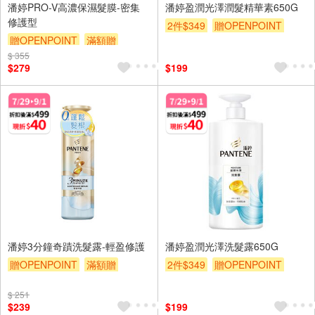
潘婷PRO-V高濃保濕髮膜-密集
潘婷盈潤光澤潤髮精華素650G
修護型
2件$349
贈OPENPOINT
贈OPENPOINT
滿額贈
滿額贈
滿額折
贈$200
$ 355
滿額折
贈$200
$279
$199
潘婷3分鐘奇蹟洗髮露-輕盈修護
潘婷盈潤光澤洗髮露650G
贈OPENPOINT
滿額贈
2件$349
贈OPENPOINT
滿額折
贈$200
滿額贈
滿額折
贈$200
$ 251
$239
$199