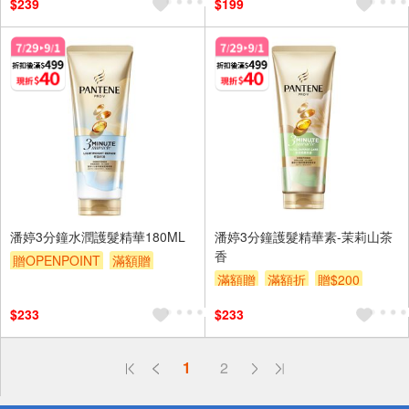
$239
$199
潘婷3分鐘水潤護髮精華180ML
潘婷3分鐘護髮精華素-茉莉山茶
香
贈OPENPOINT
滿額贈
滿額贈
滿額折
贈$200
滿額折
贈$200
$233
$233
偏遠地區配送
1
2
詐騙網頁！請小心！
得獎公告