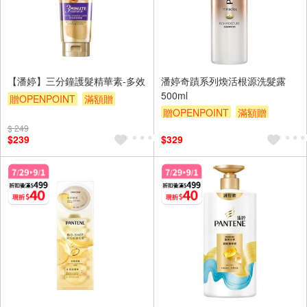
【潘婷】三分鐘護髮精華素-多效
潘婷奇蹟系列煥活根源洗髮露
500ml
贈OPENPOINT
滿額贈
贈OPENPOINT
滿額贈
滿額折
贈$200
滿額折
贈$200
$ 249
$239
$329