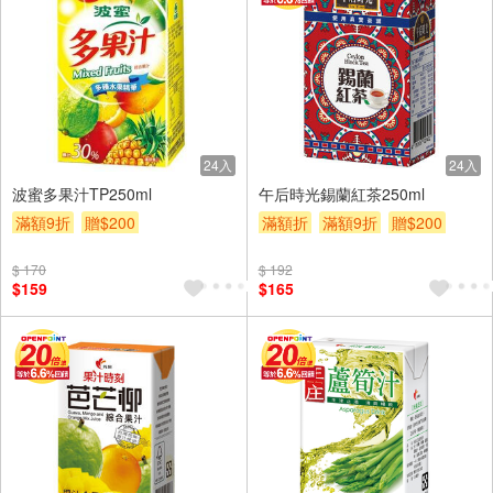
24入
24入
波蜜多果汁TP250ml
午后時光錫蘭紅茶250ml
滿額9折
贈$200
滿額折
滿額9折
贈$200
$ 170
$ 192
$159
$165