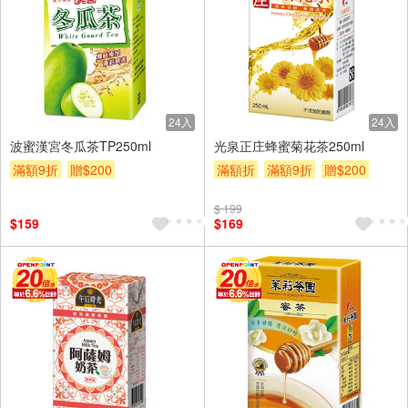
24入
24入
波蜜漢宮冬瓜茶TP250ml
光泉正庄蜂蜜菊花茶250ml
滿額9折
贈$200
滿額折
滿額9折
贈$200
$ 199
$159
$169