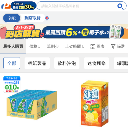
宅配
到店取貨
最多人購買
價格↓
筆劃少
上架時間↓
圖表
篩選
全部
棉紙製品
飲料沖泡
速食麵條
罐頭