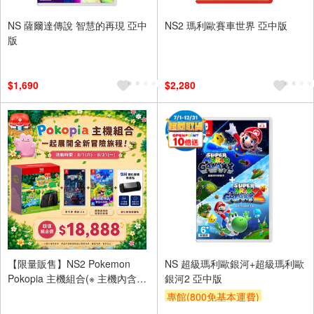
NS 薩爾達傳說 智慧的再現 亞中
NS2 瑪利歐賽車世界 亞中版
版
$1,690
$2,280
【限量販售】NS2 Pokemon
NS 超級瑪利歐銀河+超級瑪利歐
Pokopia 主機組合(※ 主機內含
銀河2 亞中版
Pokopia 亞中版 遊戲，非實體卡
專館(800免基本運費)
匣，需連接網路後將自動下載)