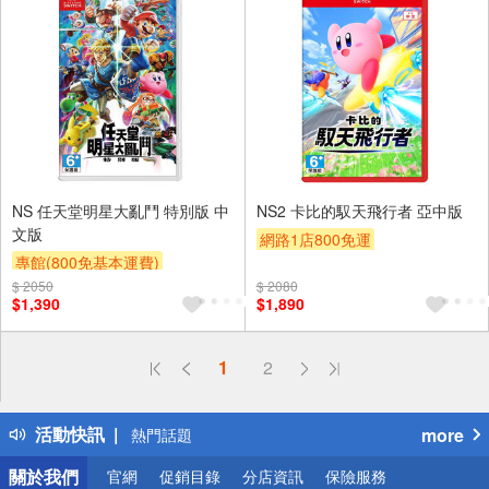
NS 任天堂明星大亂鬥 特別版 中
NS2 卡比的馭天飛行者 亞中版
文版
網路1店800免運
專館(800免基本運費)
$ 2050
$ 2080
$1,390
$1,890
偏遠地區配送
1
2
詐騙網頁！請小心！
得獎公告
活動快訊
more
熱門話題
銀行優惠
關於我們
官網
促銷目錄
分店資訊
保險服務
偏遠地區配送