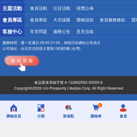
詐騙網頁！請小心！
主題活動
會員活動
注目活動
得獎公佈
會員專區
會員專區
大宗採購
購物須知
會員服務條款
隱
客服中心
常見問題
服務公告
意見信箱
服務時間：
週一至週日 09:00-21:00，例假日依網站公告為主
公司地址：
台北市北投區大業路136號5樓 (台灣)
食品業者登錄字號 A-122662550-00000-6
Copyright©2026 Uni-Prosperity Lifestyle Corp. All Right Reserved
0
購物首頁
分類
家速配
購物車
會員