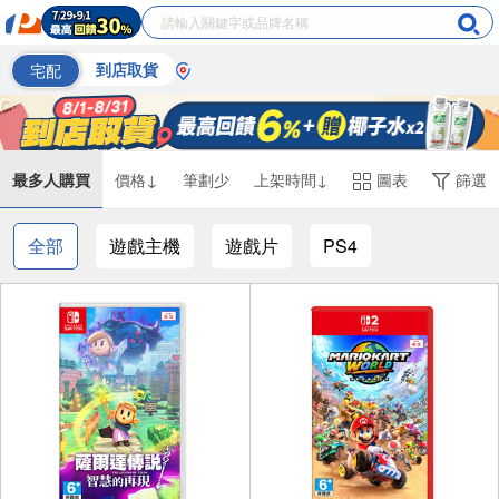
宅配
到店取貨
最多人購買
價格↓
筆劃少
上架時間↓
圖表
篩選
全部
遊戲主機
遊戲片
PS4