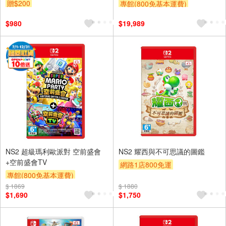
預購)
贈$200
專館(800免基本運費)
$980
$19,989
NS2 超級瑪利歐派對 空前盛會
NS2 耀西與不可思議的圖鑑
+空前盛會TV
網路1店800免運
專館(800免基本運費)
$ 1869
$ 1880
$1,690
$1,750