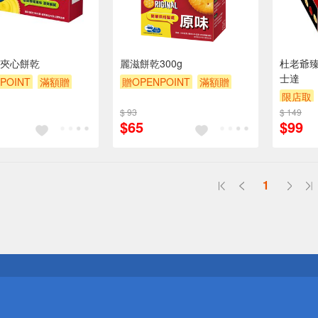
夾心餅乾
麗滋餅乾300g
杜老爺
士達
POINT
滿額贈
贈OPENPOINT
滿額贈
限店取
贈$200
滿額9折
贈$200
$ 93
$ 149
$65
$99
1
送
請小心！