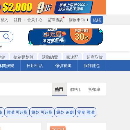
結帳
登入
註冊
會員中心
訂單查詢
購物車(0)
米
促銷
整箱購划算
活動總覽
家速配
超商取貨
休閒娛樂
日用生活
傢俱寢飾
服飾鞋包
熱門
價格↓
折扣率
取
麗滋 可超取
餅乾 可超取
餅乾 追劇
零食 麗滋