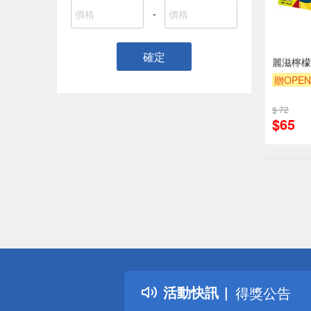
-
確定
麗滋檸檬
贈OPEN
滿額9折
$ 72
$65
偏遠地區配
詐騙網頁！
得獎公告
活動快訊
熱門話題