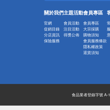
銀行優惠
偏遠地區配
關於我們
主題活動
會員專區
詐騙網頁！
官網
會員活動
會員專區
促銷目錄
注目活動
大宗採購
分店資訊
得獎公佈
購物須知
保險服務
會員服務條款
隱私權政策
退貨須知
食品業者登錄字號 A-122