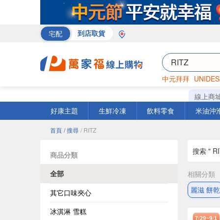
宅配
到店取貨
中元拜拜
UNIDES
巧克力
罐頭
咖啡
線上商
好康主題
生鮮冷凍
飲料零食
米油沖
首頁
/ 搜尋
/ RITZ
搜索 " RI
商品分類
全部
相關分類
麗滋 餅乾
其它口味夾心
冰淇淋 雪糕