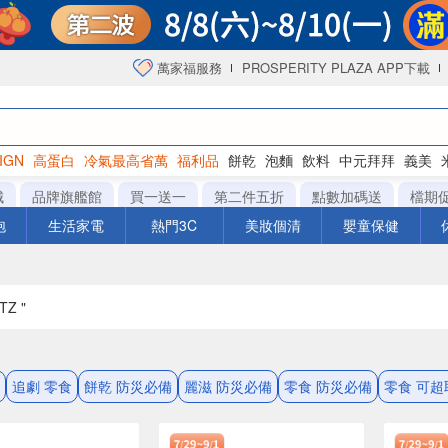
萬家福服務
PROSPERITY PLAZA APP下載
IGN
高蛋白
冷氣最高省萬
福利品
餅乾
泡麵
飲料
中元拜拜
義美
海苔
城
品牌旗艦館
買一送一
第二件五折
點數加碼送
檔期
泡
生活家電
熱門3C
美妝個清
嬰童保健
TZ "
追劇 零食
餅乾 防災必備
麗滋 防災必備
零食 防災必備
零食 可超