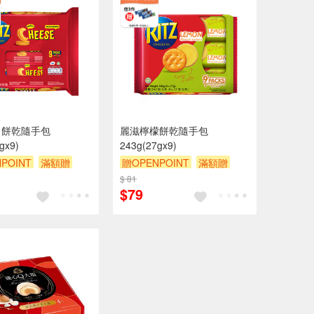
司餅乾隨手包
麗滋檸檬餅乾隨手包
gx9)
243g(27gx9)
POINT
滿額贈
贈OPENPOINT
滿額贈
贈$200
滿額9折
贈$200
$ 81
$79