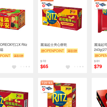
REOX可口X Ritz
麗滋起士夾心餅乾
麗滋起
箱
243g(27
贈OPENPOINT
滿額贈
贈OPEN
POINT
滿額贈
滿額9折
贈$200
滿額9折
贈$200
$ 72
$ 81
$65
$79