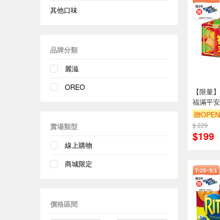
其他口味
品牌分類
麗滋
OREO
【限量】O
福滿平安
贈OPEN
$ 229
滿額9折
賣場類型
$199
線上購物
商城限定
價格區間