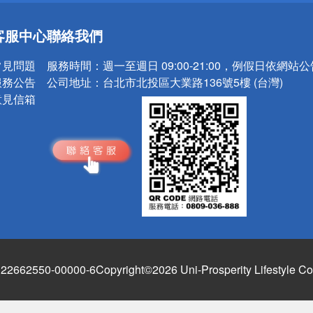
送
客服中心
聯絡我們
請小心！
常見問題
服務時間：
週一至週日 09:00-21:00，例假日依網站
服務公告
公司地址：
台北市北投區大業路136號5樓 (台灣)
意見信箱
662550-00000-6
Copyright©2026 Uni-Prosperity Lifestyle Co