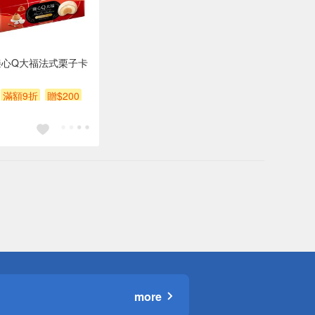
臻心Q大福法式栗子卡
滿額9折
贈$200
more