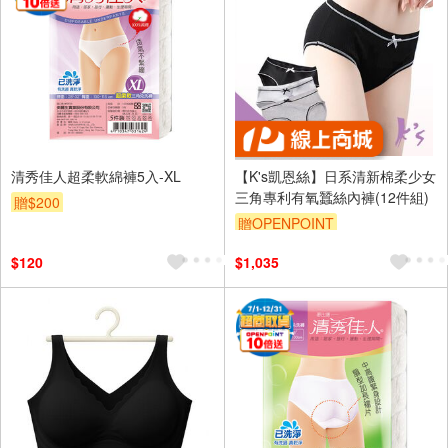
清秀佳人超柔軟綿褲5入-XL
【K's凱恩絲】日系清新棉柔少女
三角專利有氧蠶絲內褲(12件組)
贈$200
贈OPENPOINT
$120
$1,035