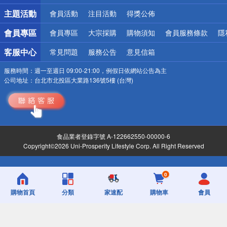
詐騙網頁！請小心！
主題活動
會員活動
注目活動
得獎公佈
會員專區
會員專區
大宗採購
購物須知
會員服務條款
隱
客服中心
常見問題
服務公告
意見信箱
服務時間：
週一至週日 09:00-21:00，例假日依網站公告為主
公司地址：
台北市北投區大業路136號5樓 (台灣)
食品業者登錄字號 A-122662550-00000-6
Copyright©2026 Uni-Prosperity Lifestyle Corp. All Right Reserved
0
購物首頁
分類
家速配
購物車
會員