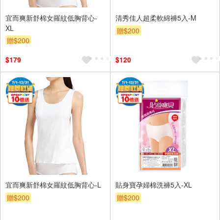
宜而爽新舒棉女羅紋低胸背心-
清秀佳人超柔軟綿褲5入-M
XL
贈$200
贈$200
$179
$120
宜而爽新舒棉女羅紋低胸背心-L
貼身寶孕婦棉洗褲5入-XL
贈$200
贈$200