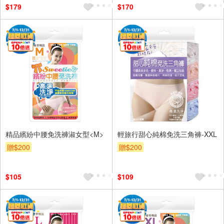
$179
$170
精品繽紛中腰免洗褲淑女型<M>
輕旅行甜心純棉免洗三角褲-XXL
贈$200
贈$200
$105
$109