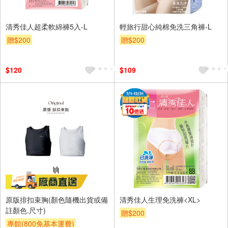
清秀佳人超柔軟綿褲5入-L
輕旅行甜心純棉免洗三角褲-L
贈$200
贈$200
$120
$109
原版排扣束胸(顏色隨機出貨或備
清秀佳人生理免洗褲<XL>
註顏色.尺寸)
贈$200
專館(800免基本運費)