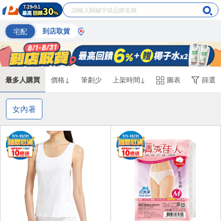
宅配
到店取貨
最多人購買
價格↓
筆劃少
上架時間↓
圖表
篩選
女內著