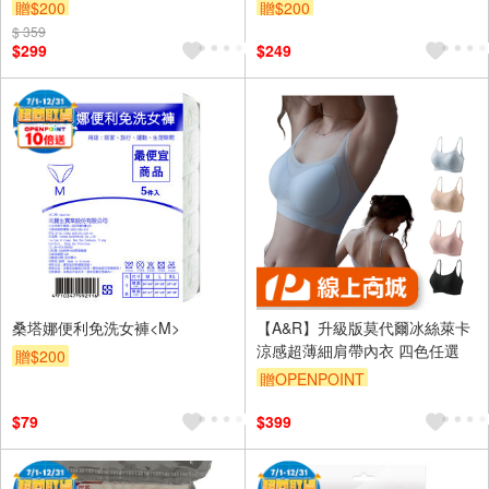
贈$200
贈$200
$ 359
$299
$249
桑塔娜便利免洗女褲<M>
【A&R】升級版莫代爾冰絲萊卡
涼感超薄細肩帶內衣 四色任選
贈$200
贈OPENPOINT
訂單滿999享95折
$79
$399