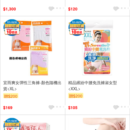
$1,300
$120
宜而爽女彈性三角褲-顏色隨機出
精品繽紛中腰免洗褲淑女型
貨<XL>
<XXL>
贈$200
贈$200
$169
$105