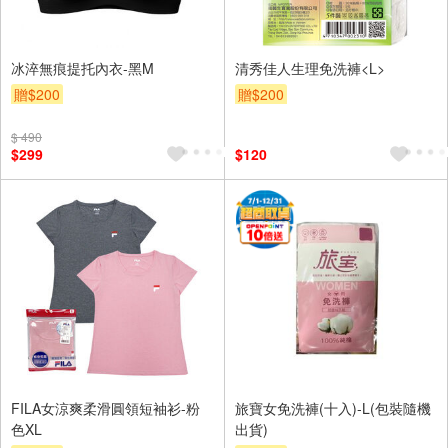
冰淬無痕提托內衣-黑M
清秀佳人生理免洗褲<L>
贈$200
贈$200
$ 490
$299
$120
FILA女涼爽柔滑圓領短袖衫-粉
旅寶女免洗褲(十入)-L(包裝隨機
色XL
出貨)