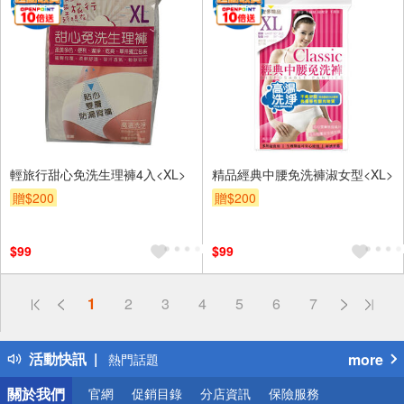
輕旅行甜心免洗生理褲4入<XL>
精品經典中腰免洗褲淑女型<XL>
贈$200
贈$200
$99
$99
偏遠地區配送
1
2
3
4
5
6
7
詐騙網頁！請小心！
得獎公告
活動快訊
more
熱門話題
銀行優惠
關於我們
官網
促銷目錄
分店資訊
保險服務
偏遠地區配送