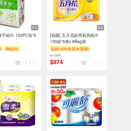
4入
8入
手紙巾-150PC張*8
[箱購] 五月花妙用廚房紙巾
130組*6捲x 8Bag袋
券
贈$200
箱購(699免基本運費)
$ 1280
贈$200
$874