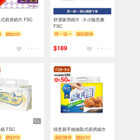
式廚房紙巾 FSC
舒潔家用紙巾 -大小隨意撕
FSC
買一送一
滿額贈券
券
贈$200
贈$200
$189
5入
紙 FSC
得意易手抽抽取式廚房紙巾
券
贈$200
滿額贈券
贈$200