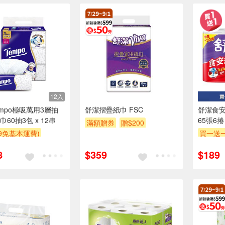
12入
empo極吸萬用3層抽
舒潔摺疊紙巾 FSC
舒潔食安
60抽3包 x 12串
65張6捲
滿額贈券
贈$200
99免基本運費)
買一送
贈$200
贈$200
8
$359
$189