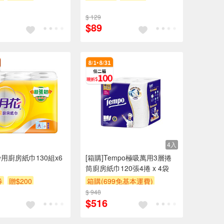
$ 129
$89
4入
用廚房紙巾130組x6
[箱購]Tempo極吸萬用3層捲
筒廚房紙巾120張4捲 x 4袋
券
贈$200
箱購(699免基本運費)
$ 948
滿件折
贈$200
$516