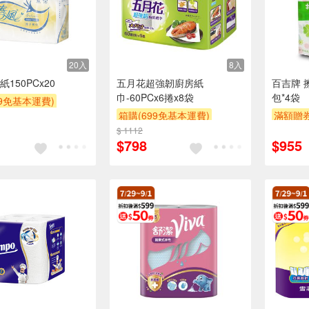
20入
8入
150PCx20
五月花超強韌廚房紙
百吉牌 擦
巾-60PCx6捲x8袋
包*4袋
99免基本運費)
箱購(699免基本運費)
滿額贈
$ 1112
贈$200
$798
$955