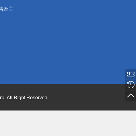
公告為主
rp. All Right Reserved