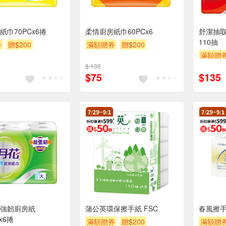
紙巾70PCx6捲
柔情廚房紙巾60PCx6
舒潔抽取
110抽
券
贈$200
滿額贈券
贈$200
滿額贈
$ 132
$75
$135
強韌廚房紙
蒲公英環保擦手紙 FSC
春風擦手
x6捲
滿額贈券
贈$200
滿額贈