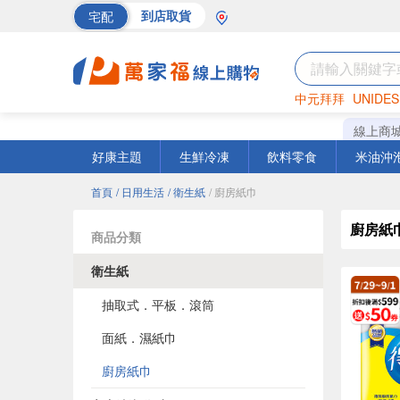
宅配
到店取貨
中元拜拜
UNIDES
巧克力
罐頭
海苔
線上商
好康主題
生鮮冷凍
飲料零食
米油沖
首頁
/ 日用生活
/ 衛生紙
/ 廚房紙巾
廚房紙
商品分類
衛生紙
抽取式．平板．滾筒
面紙．濕紙巾
廚房紙巾