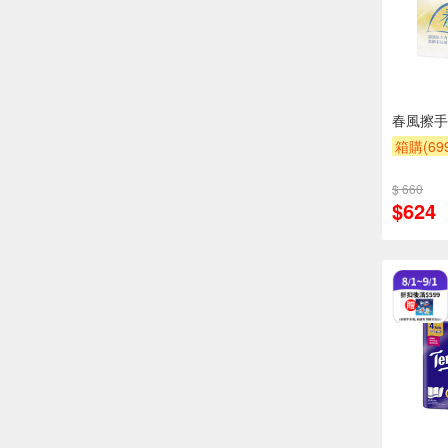
春風擦手紙
箱購(6
贈$200
$ 660
$624