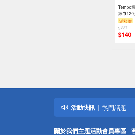
Temp
紙巾120
滿額贈
$ 237
$140
偏遠地區配
詐騙網頁！
得獎公告
活動快訊
熱門話題
銀行優惠
偏遠地區配
關於我們
主題活動
會員專區
詐騙網頁！