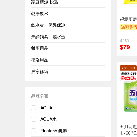
家庭清潔 殺蟲
乾淨飲水
得意廚房
飲水壺．保溫保冰
滿額贈
烹調鍋具．燒水壺
$ 109
$79
餐廚用品
衛浴用品
居家修繕
品牌分類
AQUA
AQUA水
五月花超
Finetech 釩泰
巾-60PC