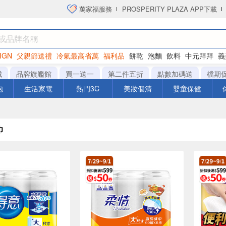
萬家福服務
PROSPERITY PLAZA APP下載
IGN
父親節送禮
冷氣最高省萬
福利品
餅乾
泡麵
飲料
中元拜拜
義
洋芋片
城
品牌旗艦館
買一送一
第二件五折
點數加碼送
檔期
泡
生活家電
熱門3C
美妝個清
嬰童保健
巾