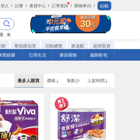
結帳
登入
註冊
會員中心
訂單查詢
購物車(0)
美
米
促銷
整箱購划算
活動總覽
家速配
超商取貨
休閒娛樂
日用生活
傢俱寢飾
服飾鞋包
最多人購買
價格↓
筆劃少
上架時間↓