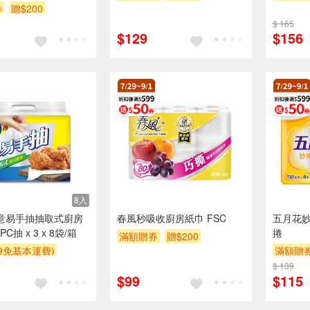
券
贈$200
$ 165
$129
$156
8入
得意易手抽抽取式廚房
春風秒吸收廚房紙巾 FSC
五月花妙
PC抽 x 3 x 8袋/箱
捲
滿額贈券
贈$200
99免基本運費)
滿額贈
$ 139
$99
$115