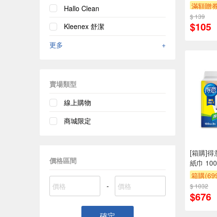
滿額贈
Hallo Clean
$ 139
$105
Kleenex 舒潔
更多
+
賣場類型
線上購物
商城限定
[箱購]
價格區間
紙巾 100
箱購(6
-
$ 1032
贈$200
$676
確定