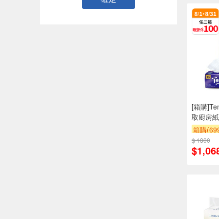
[箱購]T
取廚房紙巾
箱購(6
$ 1800
滿件折
$1,06