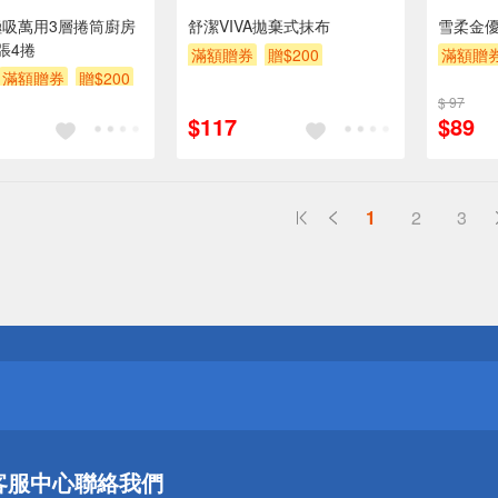
o極吸萬用3層捲筒廚房
舒潔VIVA拋棄式抹布
雪柔金
張4捲
滿額贈券
贈$200
滿額贈
滿額贈券
贈$200
$ 97
$117
$89
1
2
3
送
請小心！
送
客服中心
聯絡我們
請小心！