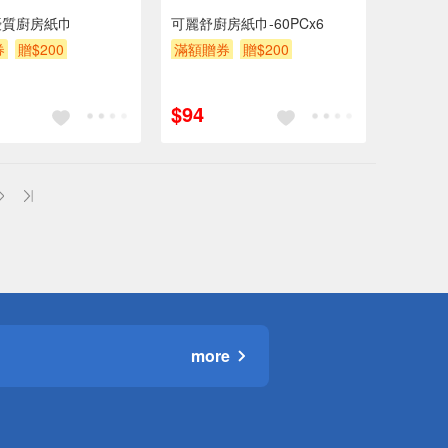
優質廚房紙巾
可麗舒廚房紙巾-60PCx6
券
贈$200
滿額贈券
贈$200
$94
more