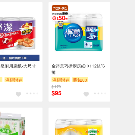
級耐用廚紙-大尺寸
金得意巧撕廚房紙巾112組*6
捲
一
滿額贈券
滿額贈券
贈$200
$ 179
$95