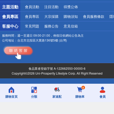
詐騙網頁！請小心！
主題活動
會員活動
注目活動
得獎公佈
會員專區
會員專區
大宗採購
購物須知
會員服務條款
隱
客服中心
常見問題
服務公告
意見信箱
服務時間：
週一至週日 09:00-21:00，例假日依網站公告為主
公司地址：
台北市北投區大業路136號5樓 (台灣)
食品業者登錄字號 A-122662550-00000-6
Copyright©2026 Uni-Prosperity Lifestyle Corp. All Right Reserved
0
購物首頁
分類
家速配
購物車
會員