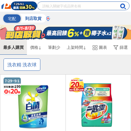
宅配
到店取貨
最多人購買
價格↓
筆劃少
上架時間↓
圖表
篩選
洗衣精 洗衣球