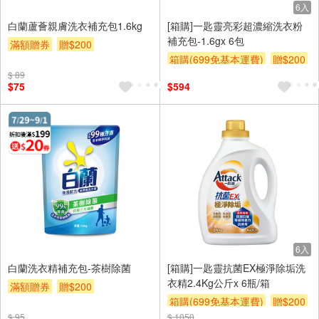
6入
白蘭蘆薈親膚洗衣補充包1.6kg
[箱購]一匙靈亮彩超濃縮洗衣粉
補充包-1.6gx 6包
滿額贈券
贈$200
箱購(699免基本運費)
贈$200
$ 89
$75
$594
6入
白蘭洗衣精補充包-茶樹除菌
[箱購]一匙靈抗菌EX極淨除垢洗
衣精2.4Kg公斤x 6瓶/箱
滿額贈券
贈$200
箱購(699免基本運費)
贈$200
$ 95
$ 1050