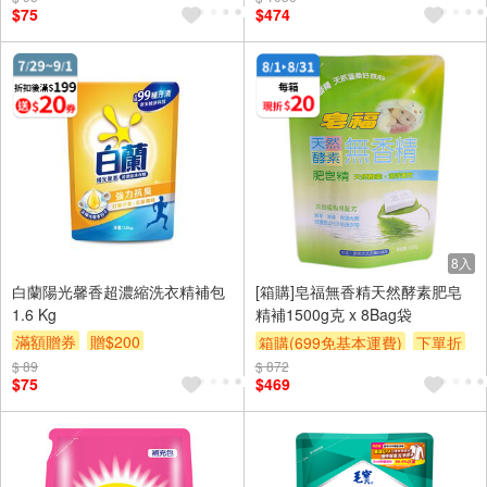
$75
$474
8入
白蘭陽光馨香超濃縮洗衣精補包
[箱購]皂福無香精天然酵素肥皂
1.6 Kg
精補1500g克 x 8Bag袋
滿額贈券
贈$200
箱購(699免基本運費)
下單折
$ 89
$ 872
贈$200
$75
$469