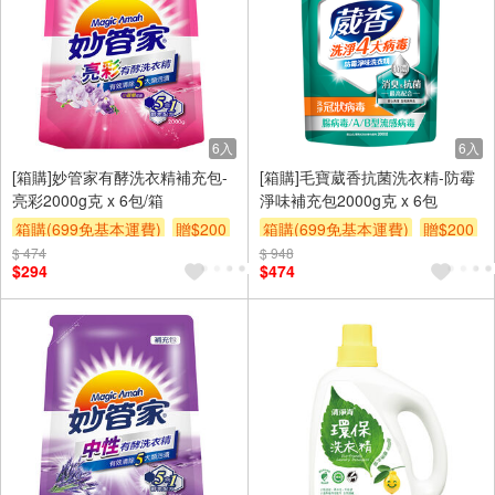
6入
6入
[箱購]妙管家有酵洗衣精補充包-
[箱購]毛寶葳香抗菌洗衣精-防霉
亮彩2000g克 x 6包/箱
淨味補充包2000g克 x 6包
箱購(699免基本運費)
贈$200
箱購(699免基本運費)
贈$200
$ 474
$ 948
$294
$474