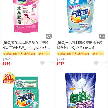
6入
6入
[箱購]南僑水晶肥皂洗衣用液體-
[箱購]一匙靈制菌超濃縮洗衣精
櫻花百合NEW_1400g克 x 6PC
補充包1.9Kg公斤x 6包/箱
包
箱購(699免基本運費)
贈$200
箱購(699免基本運費)
贈$200
$ 990
$ 474
$894
$417