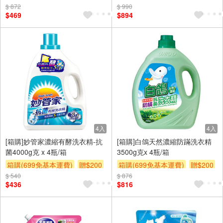
$ 872
贈$200
$ 990
$469
$894
4入
4入
[箱購]妙管家濃縮有酵洗衣精-抗
[箱購]白鴿天然濃縮防蹣洗衣精
菌4000g克 x 4瓶/箱
3500g克x 4瓶/箱
箱購(699免基本運費)
贈$200
箱購(699免基本運費)
贈$200
$ 540
$ 876
$436
$816