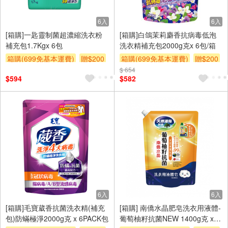
6入
6入
[箱購]一匙靈制菌超濃縮洗衣粉
[箱購]白鴿茉莉麝香抗病毒低泡
補充包1.7Kgx 6包
洗衣精補充包2000g克x 6包/箱
箱購(699免基本運費)
贈$200
箱購(699免基本運費)
贈$200
$ 654
$594
$582
6入
6入
[箱購]毛寶葳香抗菌洗衣精(補充
[箱購] 南僑水晶肥皂洗衣用液體-
包)防蟎極淨2000g克 x 6PACK包
葡萄柚籽抗菌NEW 1400g克 x