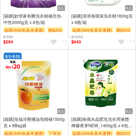
6入
6入
[箱購]妙管家有酵洗衣精補充包-
[箱購]清淨海環保洗衣精1800g克
中性2000g克 x 6包/箱
x 6瓶/箱
箱購(699免基本運費)
贈$200
箱購(699免基本運費)
贈$200
$ 534
$ 1014
$294
$643
8入
6入
[箱購]皂福冷壓橘油皂精補1500g
[箱購]南僑水晶肥皂洗衣用液體-
克 x 8Bag袋
檸檬香茅NEW_1400g克 x 6包/
箱
箱購(699免基本運費)
下單折
箱購(699免基本運費)
贈$200