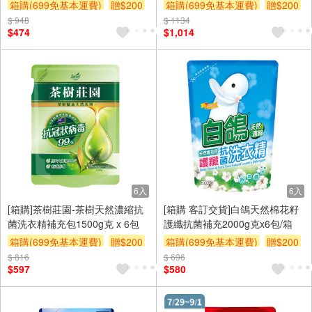
6PC包/箱
箱購(699免基本運費)
贈$200
箱購(699免基本運費)
贈$200
$ 948
$ 1134
$474
$1,014
6入
6入
[箱購]茶樹莊園-茶樹天然濃縮抗
[箱購 客訂交貨]白鴿天然棉花籽
菌洗衣精補充包1500g克 x 6包
護纖抗菌補充2000g克x6包/箱
箱購(699免基本運費)
贈$200
箱購(699免基本運費)
贈$200
$ 816
$ 696
$597
$580