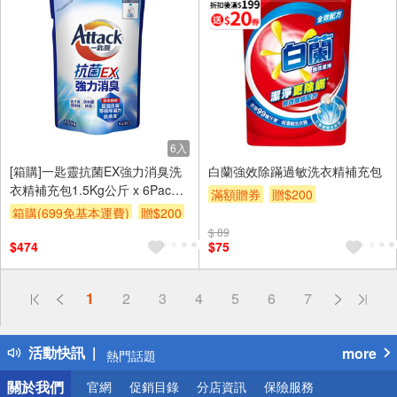
6入
[箱購]一匙靈抗菌EX強力消臭洗
白蘭強效除蹣過敏洗衣精補充包
衣精補充包1.5Kg公斤 x 6Pack
滿額贈券
贈$200
包/箱
箱購(699免基本運費)
贈$200
$ 89
$474
$75
偏遠地區配送
1
2
3
4
5
6
7
詐騙網頁！請小心！
得獎公告
活動快訊
more
熱門話題
銀行優惠
關於我們
官網
促銷目錄
分店資訊
保險服務
偏遠地區配送