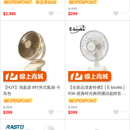
空氣循環扇
贈OPENPOINT
單品享85折
贈OPENPOINT
$ 499
$2,980
$299
【HJY】鴻嘉源 8吋夾式風扇-卡
【全新品清倉特價】[ E-books ]
其色
K36 經典時光兩用擺頭超靜音風
扇-米
贈OPENPOINT
贈OPENPOINT
$ 699
$ 699
$399
$399