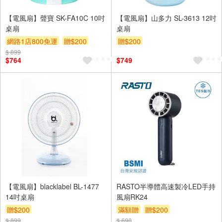
【電風扇】聲寶 SK-FA10C 10吋
【電風扇】山多力 SL-3613 12吋
桌扇
桌扇
網路1店800免運
贈$200
贈$200
$ 899
$764
$749
【電風扇】blacklabel BL-1477
RASTO半導體高速製冷LED手持
14吋桌扇
風扇RK24
贈$200
滿額贈
贈$200
$ 899
$ 690