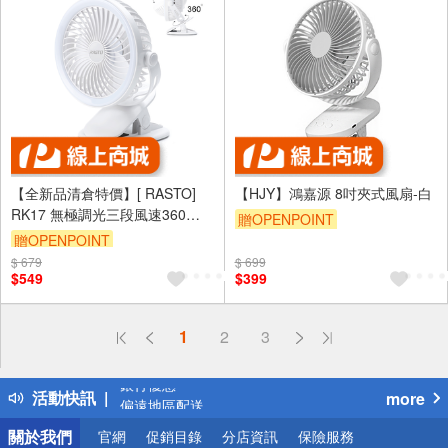
【全新品清倉特價】[ RASTO]
【HJY】鴻嘉源 8吋夾式風扇-白
RK17 無極調光三段風速360度
贈OPENPOINT
翻轉夾式風扇
贈OPENPOINT
$ 679
$ 699
$549
$399
偏遠地區配送
詐騙網頁！請小心！
得獎公告
1
2
3
熱門話題
銀行優惠
活動快訊
more
偏遠地區配送
詐騙網頁！請小心！
關於我們
官網
促銷目錄
分店資訊
保險服務