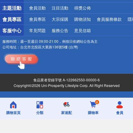
主題活動
會員活動
注目活動
得獎公佈
會員專區
會員專區
大宗採購
購物須知
會員服務條款
隱
客服中心
常見問題
服務公告
意見信箱
服務時間：
週一至週日 09:00-21:00，例假日依網站公告為主
公司地址：
台北市北投區大業路136號5樓 (台灣)
食品業者登錄字號 A-122662550-00000-6
Copyright©2026 Uni-Prosperity Lifestyle Corp. All Right Reserved
0
購物首頁
分類
家速配
購物車
會員