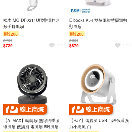
松木 MG-DF0214U摺疊掛脖冰
E-books K54 雙炫風智慧擺頭數
敷手持風扇
顯風扇
贈$200
贈$200
$ 790
$ 980
$729
$879
【ATMAX】轉轉扇 無線四季循
【HJY】鴻嘉源 USB 百段低躁強
環風扇 便攜扇 電風扇 8吋風扇
力小颶風-白