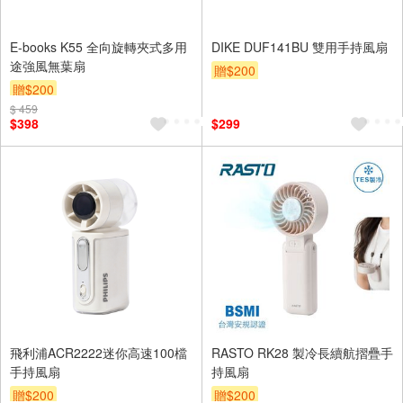
E-books K55 全向旋轉夾式多用
DIKE DUF141BU 雙用手持風扇
途強風無葉扇
贈$200
贈$200
$ 459
$398
$299
飛利浦ACR2222迷你高速100檔
RASTO RK28 製冷長續航摺疊手
手持風扇
持風扇
贈$200
贈$200