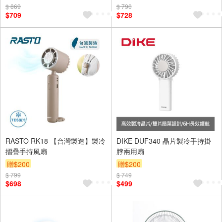
$ 869
$ 790
$709
$728
RASTO RK18 【台灣製造】製冷
DIKE DUF340 晶片製冷手持掛
摺疊手持風扇
脖兩用扇
贈$200
贈$200
$ 799
$ 749
$698
$499