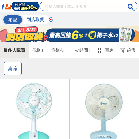
宅配
到店取貨
最多人購買
價格↓
筆劃少
上架時間↓
圖表
篩選
桌扇