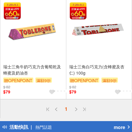
瑞士三角牛奶巧克力含葡萄乾及
瑞士三角白巧克力(含蜂蜜及杏
蜂蜜及奶油杏
仁) 100g
贈OPENPOINT
滿額9折
贈OPENPOINT
滿額9折
$ 82
贈$200
$ 82
贈$200
$79
$79
偏遠地區配送
1
詐騙網頁！請小心！
得獎公告
活動快訊
more
熱門話題