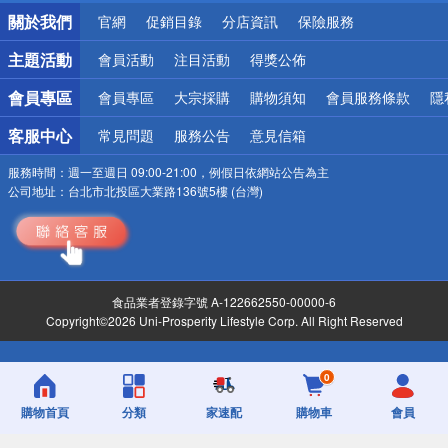
銀行優惠
關於我們
官網
促銷目錄
分店資訊
保險服務
偏遠地區配送
詐騙網頁！請小心！
主題活動
會員活動
注目活動
得獎公佈
會員專區
會員專區
大宗採購
購物須知
會員服務條款
隱
客服中心
常見問題
服務公告
意見信箱
服務時間：
週一至週日 09:00-21:00，例假日依網站公告為主
公司地址：
台北市北投區大業路136號5樓 (台灣)
食品業者登錄字號 A-122662550-00000-6
Copyright©2026 Uni-Prosperity Lifestyle Corp. All Right Reserved
0
購物首頁
分類
家速配
購物車
會員