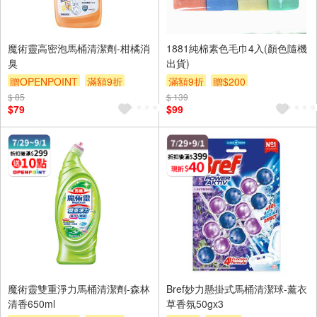
魔術靈高密泡馬桶清潔劑-柑橘消
1881純棉素色毛巾4入(顏色隨機
臭
出貨)
贈OPENPOINT
滿額9折
滿額9折
贈$200
$ 85
贈$200
$ 139
$79
$99
魔術靈雙重淨力馬桶清潔劑-森林
Bref妙力懸掛式馬桶清潔球-薰衣
清香650ml
草香氛50gx3