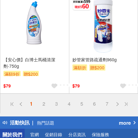
【安心價】白博士馬桶清潔
妙管家管路疏通劑960g
劑-750g
滿額折
贈$200
滿額9折
贈$200
$79
$79
偏遠地區配送
1
2
3
4
5
6
7
詐騙網頁！請小心！
得獎公告
活動快訊
more
熱門話題
銀行優惠
關於我們
官網
促銷目錄
分店資訊
保險服務
偏遠地區配送