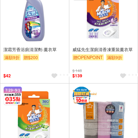
潔霜芳香浴廁清潔劑-薰衣草
威猛先生潔廁清香凍重裝薰衣草
滿額9折
贈$200
贈OPENPOINT
滿額9折
贈$200
$ 148
$42
$139