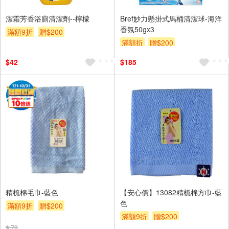
潔霜芳香浴廁清潔劑--檸檬
Bref妙力懸掛式馬桶清潔球-海洋
香氛50gx3
滿額9折
贈$200
滿額折
贈$200
$42
$185
精梳棉毛巾-藍色
【安心價】13082精梳棉方巾-藍
色
滿額9折
贈$200
滿額9折
贈$200
$ 79