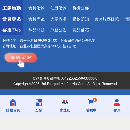
詐騙網頁！請小心！
主題活動
會員活動
注目活動
得獎公佈
會員專區
會員專區
大宗採購
購物須知
會員服務條款
隱
客服中心
常見問題
服務公告
意見信箱
服務時間：
週一至週日 09:00-21:00，例假日依網站公告為主
公司地址：
台北市北投區大業路136號5樓 (台灣)
食品業者登錄字號 A-122662550-00000-6
Copyright©2026 Uni-Prosperity Lifestyle Corp. All Right Reserved
0
購物首頁
分類
家速配
購物車
會員