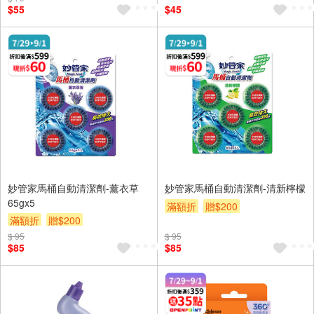
$55
$45
妙管家馬桶自動清潔劑-薰衣草
妙管家馬桶自動清潔劑-清新檸檬
65gx5
滿額折
贈$200
滿額折
贈$200
$ 95
$ 95
$85
$85