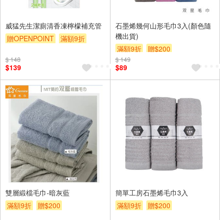
威猛先生潔廁清香凍檸檬補充管
石墨烯幾何山形毛巾3入(顏色隨
機出貨)
贈OPENPOINT
滿額9折
滿額9折
贈$200
贈$200
$ 148
$ 149
$139
$89
雙層緞檔毛巾-暗灰藍
簡單工房石墨烯毛巾3入
滿額9折
贈$200
滿額9折
贈$200