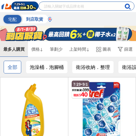
宅配
到店取貨
最多人購買
價格↓
筆劃少
上架時間↓
圖表
篩選
全部
泡澡桶．泡腳桶
衛浴收納．整理
衛浴