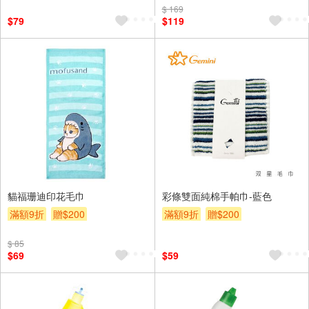
$ 169
$79
$119
貓福珊迪印花毛巾
彩條雙面純棉手帕巾-藍色
滿額9折
贈$200
滿額9折
贈$200
$ 85
$69
$59