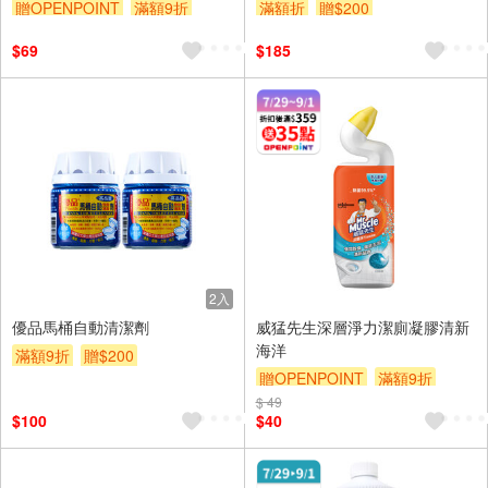
贈OPENPOINT
滿額9折
滿額折
贈$200
贈$200
$69
$185
2入
優品馬桶自動清潔劑
威猛先生深層淨力潔廁凝膠清新
海洋
滿額9折
贈$200
贈OPENPOINT
滿額9折
$ 49
贈$200
$100
$40