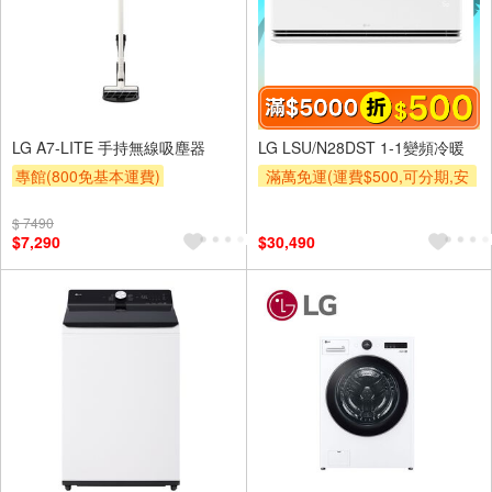
LG A7-LITE 手持無線吸塵器
LG LSU/N28DST 1-1變頻冷暖
專館(800免基本運費)
滿萬免運(運費$500,可分期,安
裝跨區費另計,單品未滿1萬元
滿額贈券
贈$200
及使用6期以上分期0利率,需付
$ 7490
$7,290
$30,490
基本安裝運費)
滿額折$500
滿額贈券