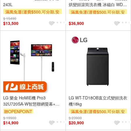
243L
烘變頻滾筒洗衣機 冰磁白 WD-
S13VDW
滿萬免運(運費$500,可分期,安
滿萬免運(運費$500,可分期,安
裝跨區費另計,單品未滿1萬元
裝跨區費另計,單品未滿1萬元
$ 15490
$13,500
$36,900
及使用6期以上分期0利率,需付
及使用6期以上分期0利率,需付
基本安裝運費)
基本安裝運費)
滿額贈券
滿額贈券
LG 樂金 HoMIE機 Pro3
LG WT-TD18OB直立式變頻洗衣
32U720SA-W智慧聯網螢幕+移
機18kg
動支架組合(32
贈OPENPOINT
滿萬免運(運費$500,可分期,安
型/webOS/AirPlay2/IOT操控)
裝跨區費另計,單品未滿1萬元
$ 19900
$ 23900
$14,900
$20,900
及使用6期以上分期0利率,需付
基本安裝運費)