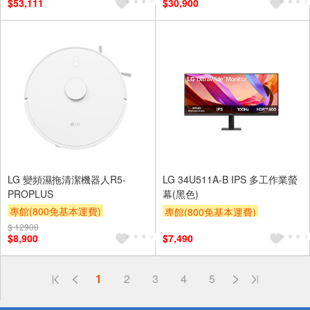
$53,111
$30,900
及使用6期以上分期0利率,需付
及使用6期以上分期0利率,需付
基本安裝運費)
基本安裝運費)
滿額贈券
滿額贈券
LG 變頻濕拖清潔機器人R5-
LG 34U511A-B IPS 多工作業螢
PROPLUS
幕(黑色)
專館(800免基本運費)
專館(800免基本運費)
滿額贈券
贈$200
$ 12900
滿額贈券
贈$200
$8,900
$7,490
偏遠地區配送
1
2
3
4
5
詐騙網頁！請小心！
得獎公告