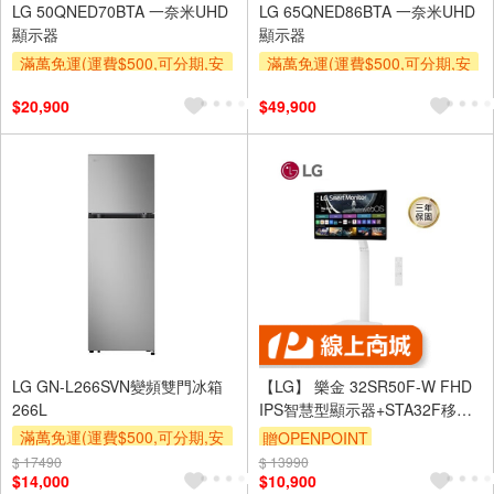
LG 50QNED70BTA 一奈米UHD
LG 65QNED86BTA 一奈米UHD
顯示器
顯示器
滿萬免運(運費$500,可分期,安
滿萬免運(運費$500,可分期,安
裝跨區費另計,單品未滿1萬元
裝跨區費另計,單品未滿1萬元
$20,900
$49,900
及使用6期以上分期0利率,需付
及使用6期以上分期0利率,需付
基本安裝運費)
基本安裝運費)
贈壁掛架
滿額贈券
贈壁掛架
下單贈
滿額贈券
LG GN-L266SVN變頻雙門冰箱
【LG】 樂金 32SR50F-W FHD
266L
IPS智慧型顯示器+STA32F移動
支架組合 (32型/搭載webOS/IoT
滿萬免運(運費$500,可分期,安
贈OPENPOINT
操控家電/AirPlay2)
裝跨區費另計,單品未滿1萬元
$ 17490
$ 13990
$14,000
$10,900
及使用6期以上分期0利率,需付