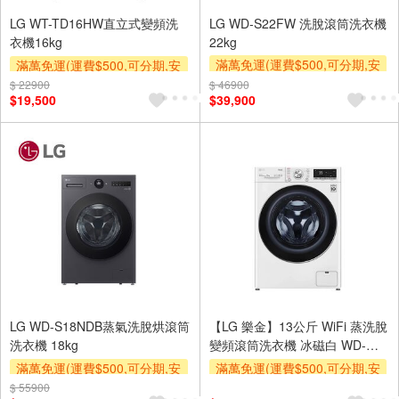
LG WT-TD16HW直立式變頻洗
LG WD-S22FW 洗脫滾筒洗衣機
衣機16kg
22kg
滿萬免運(運費$500,可分期,安
滿萬免運(運費$500,可分期,安
裝跨區費另計,單品未滿1萬元
裝跨區費另計,單品未滿1萬元
$ 22900
$ 46900
$19,500
$39,900
及使用6期以上分期0利率,需付
及使用6期以上分期0利率,需付
基本安裝運費)
基本安裝運費)
滿額贈券
滿額贈券
LG WD-S18NDB蒸氣洗脫烘滾筒
【LG 樂金】13公斤 WiFi 蒸洗脫
洗衣機 18kg
變頻滾筒洗衣機 冰磁白 WD-
S13VBW
滿萬免運(運費$500,可分期,安
滿萬免運(運費$500,可分期,安
裝跨區費另計,單品未滿1萬元
裝跨區費另計,單品未滿1萬元
$ 55900