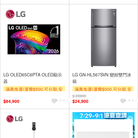
基本安裝運費)
滿額贈券
LG OLED65C6PTA OLED顯示
LG GN-HL567SVN 變頻雙門冰
器
箱
滿萬免運(運費$500,可分期,安
滿萬免運(運費$500,可分期,安
裝跨區費另計,單品未滿1萬元
裝跨區費另計,單品未滿1萬元
$ 28900
$84,900
$24,900
及使用6期以上分期0利率,需付
及使用6期以上分期0利率,需付
基本安裝運費)
基本安裝運費)
贈壁掛架
下單贈
滿額贈券
滿額贈券