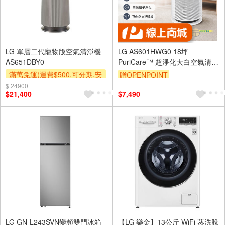
LG 單層二代寵物版空氣清淨機
LG AS601HWG0 18坪
AS651DBY0
PuriCare™ 超淨化大白空氣清淨
機-Hit
滿萬免運(運費$500,可分期,安
贈OPENPOINT
裝跨區費另計,單品未滿1萬元
$ 24900
$21,400
$7,490
及使用6期以上分期0利率,需付
基本安裝運費)
滿額贈券
LG GN-L243SVN變頻雙門冰箱
【LG 樂金】13公斤 WiFi 蒸洗脫