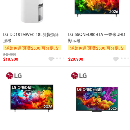
LG DD181MWE0 18L雙變頻除
LG 55QNED80BTA 一奈米UHD
濕機
顯示器
滿萬免運(運費$500,可分期,安
滿萬免運(運費$500,可分期,安
裝跨區費另計,單品未滿1萬元
裝跨區費另計,單品未滿1萬元
$ 21900
$18,900
$29,900
及使用6期以上分期0利率,需付
及使用6期以上分期0利率,需付
基本安裝運費)
基本安裝運費)
滿額贈券
贈壁掛架
下單贈
滿額贈券