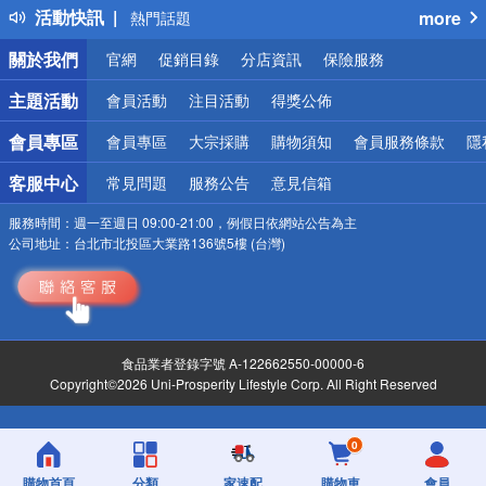
活動快訊
more
熱門話題
銀行優惠
關於我們
官網
促銷目錄
分店資訊
保險服務
偏遠地區配送
詐騙網頁！請小心！
主題活動
會員活動
注目活動
得獎公佈
會員專區
會員專區
大宗採購
購物須知
會員服務條款
隱
客服中心
常見問題
服務公告
意見信箱
服務時間：
週一至週日 09:00-21:00，例假日依網站公告為主
公司地址：
台北市北投區大業路136號5樓 (台灣)
食品業者登錄字號 A-122662550-00000-6
Copyright©2026 Uni-Prosperity Lifestyle Corp. All Right Reserved
0
購物首頁
分類
家速配
購物車
會員