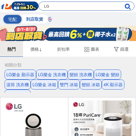
宅配
到店取貨
熱門
價格↓
折扣率
圖表
篩選
相關分類
LG樂金 顯示器
LG樂金 洗衣機
變頻 洗衣機
LG樂金 變頻
滾筒 洗衣機
LG樂金 冰箱
雙門 冰箱
變頻 冰箱
4K 顯示器
蒸汽 洗衣機