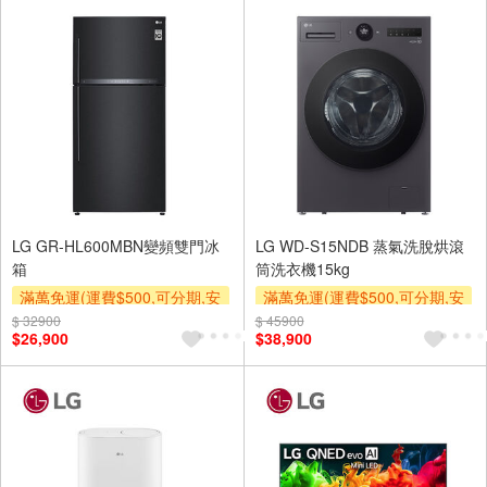
滿額贈券
LG GR-HL600MBN變頻雙門冰
LG WD-S15NDB 蒸氣洗脫烘滾
箱
筒洗衣機15kg
滿萬免運(運費$500,可分期,安
滿萬免運(運費$500,可分期,安
裝跨區費另計,單品未滿1萬元
裝跨區費另計,單品未滿1萬元
$ 32900
$ 45900
$26,900
$38,900
及使用6期以上分期0利率,需付
及使用6期以上分期0利率,需付
基本安裝運費)
基本安裝運費)
滿額贈券
滿額贈券