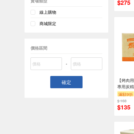
賣場類型
$275
線上購物
商城限定
價格區間
-
【烤肉用
確定
專用炭精1
滿額9折
$ 168
$135