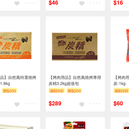
$46
$16
品】自然風特選燒烤
【烤肉用品】自然風燒烤專用
【烤肉
.8kg
炭精3.2kg超值包
炭-1kg
贈$200
滿額9折
贈$200
滿額9折
$289
$60