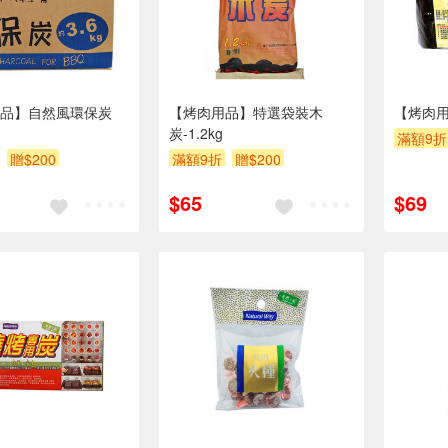
品】自然風環保炭
【烤肉用品】特選袋裝木
【烤肉
炭-1.2kg
滿額9折
贈$200
滿額9折
贈$200
$65
$69