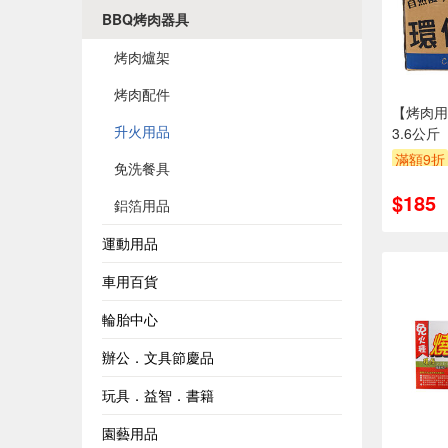
BBQ烤肉器具
烤肉爐架
烤肉配件
【烤肉用
升火用品
3.6公斤
滿額9折
免洗餐具
$185
鋁箔用品
運動用品
車用百貨
輪胎中心
辦公．文具節慶品
玩具．益智．書籍
園藝用品