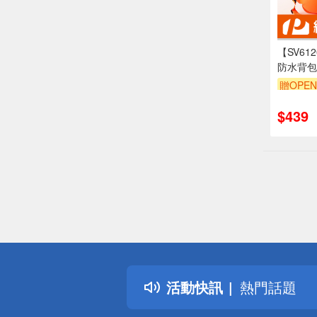
【SV61
防水背包
漂 可儲
贈OPEN
溪袋 防
$439
偏遠地區配
詐騙網頁！
得獎公告
熱門話題
活動快訊
銀行優惠
偏遠地區配