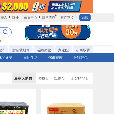
結帳
登入
註冊
會員中心
訂單查詢
購物車(0)
米
促銷
整箱購划算
活動總覽
家速配
超商取貨
休閒娛樂
日用生活
傢俱寢飾
服飾鞋包
最多人購買
價格↓
筆劃少
上架時間↓