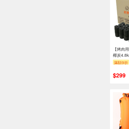
【烤肉用
椰炭4.8k
滿額9折
$299