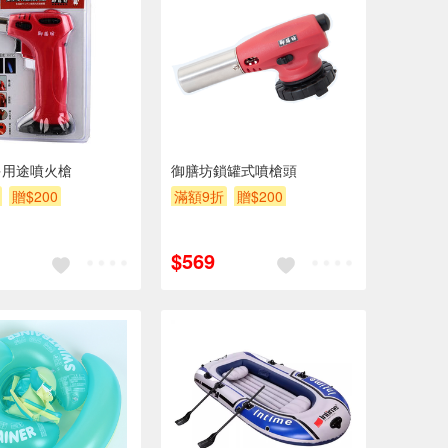
多用途噴火槍
御膳坊鎖罐式噴槍頭
贈$200
滿額9折
贈$200
$569