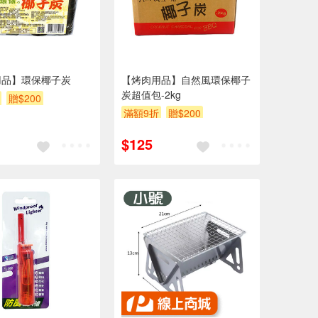
用品】環保椰子炭
【烤肉用品】自然風環保椰子
炭超值包-2kg
贈$200
滿額9折
贈$200
$125