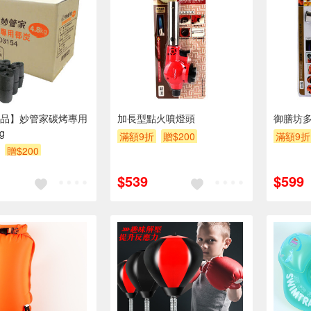
品】妙管家碳烤專用
加長型點火噴燈頭
御膳坊
g
滿額9折
贈$200
滿額9折
贈$200
$539
$599