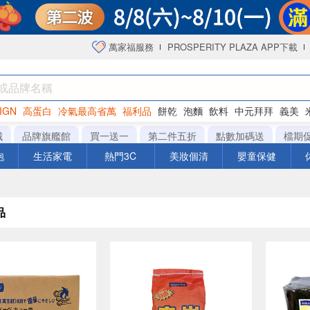
萬家福服務
PROSPERITY PLAZA APP下載
IGN
高蛋白
冷氣最高省萬
福利品
餅乾
泡麵
飲料
中元拜拜
義美
洋芋片
城
品牌旗艦館
買一送一
第二件五折
點數加碼送
檔期
泡
生活家電
熱門3C
美妝個清
嬰童保健
品