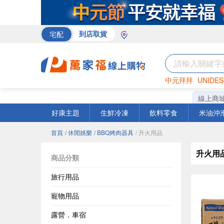
宅配
到店取貨
中元拜拜
UNIDES
巧克力
罐頭
海苔
線上商
好康主題
生鮮冷凍
飲料零食
米油沖
首頁
/ 休閒娛樂
/ BBQ烤肉器具
/ 升火用品
升火用
商品分類
旅行用品
寵物用品
露營．車宿