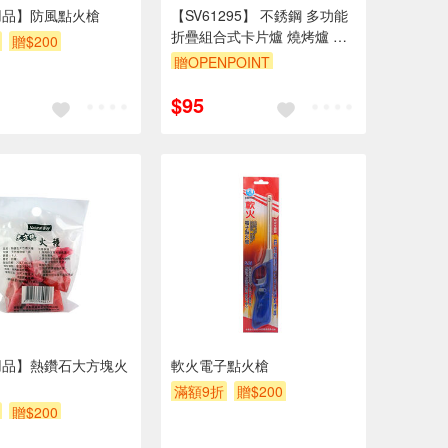
用品】防風點火槍
【SV61295】 不銹鋼 多功能
折疊組合式卡片爐 燒烤爐 便
贈$200
攜可拆卸烤肉架 木炭爐 野炊
贈OPENPOINT
露營烤肉 焚火爐
$95
用品】熱鑽石大方塊火
軟火電子點火槍
滿額9折
贈$200
贈$200