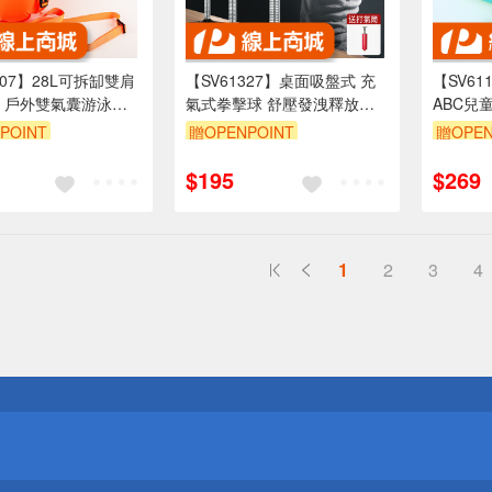
207】28L可拆缷雙肩
【SV61327】桌面吸盤式 充
【SV6
 戶外雙氣囊游泳浮
氣式拳擊球 舒壓發洩釋放壓
ABC兒
物游泳包 遊泳浮球 遡
力 解壓神器辦公室 拳擊反應
充氣游泳
POINT
贈OPENPOINT
贈OPEN
水包
訓練器送打氣筒
爬爬圈 
$195
$269
1
2
3
4
送
請小心！
送