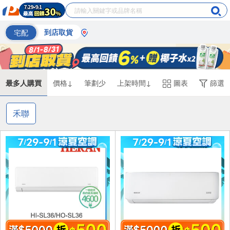
宅配
到店取貨
最多人購買
價格↓
筆劃少
上架時間↓
圖表
篩選
禾聯