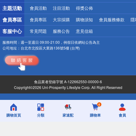
詐騙網頁！請小心！
主題活動
會員活動
注目活動
得獎公佈
會員專區
會員專區
大宗採購
購物須知
會員服務條款
隱
客服中心
常見問題
服務公告
意見信箱
服務時間：
週一至週日 09:00-21:00，例假日依網站公告為主
公司地址：
台北市北投區大業路136號5樓 (台灣)
食品業者登錄字號 A-122662550-00000-6
Copyright©2026 Uni-Prosperity Lifestyle Corp. All Right Reserved
0
購物首頁
分類
家速配
購物車
會員