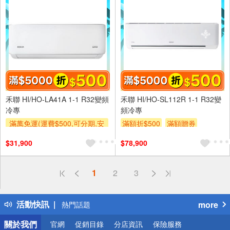
禾聯 HI/HO-LA41A 1-1 R32變頻
禾聯 HI/HO-SL112R 1-1 R32變
冷專
頻冷專
滿萬免運(運費$500,可分期,安
滿額折$500
滿額贈券
裝跨區費另計,單品未滿1萬元
贈$200
$31,900
$78,900
及使用6期以上分期0利率,需付
基本安裝運費)
滿額折$500
滿額贈券
偏遠地區配送
1
2
3
詐騙網頁！請小心！
得獎公告
活動快訊
more
熱門話題
銀行優惠
關於我們
官網
促銷目錄
分店資訊
保險服務
偏遠地區配送