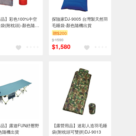
品】彩色100%中空
探險家DJ-9005 台灣製天然羽
袋(附枕頭)-顏色隨機
毛睡袋-顏色隨機出貨
贈$200
$ 1590
$1,580
品】露遊FUN紓壓野
【露營用品】迷彩人造羽毛睡
色隨機出貨
袋(附枕頭可雙拼)DJ-9013