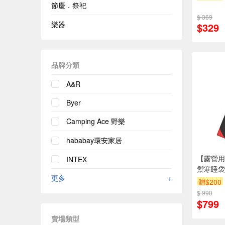
節慶．祭祀
$ 369
樂器
$329
品牌分類
A&R
Byer
Camping Ace 野樂
hababay環安家居
【露營用
INTEX
禦寒睡袋
更多
+
贈$200
$ 990
$799
賣場類型