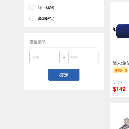
線上購物
商城限定
價格區間
-
雙人錫箔睡
贈$200
確定
$ 179
$149