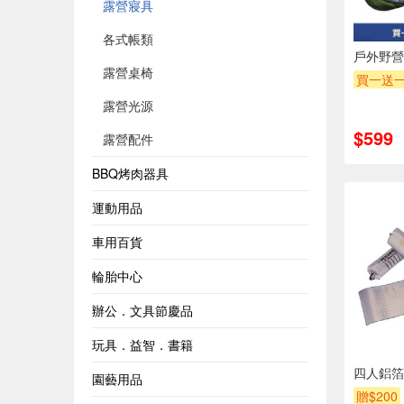
露營寢具
各式帳類
戶外野營
露營桌椅
買一送
露營光源
$599
露營配件
BBQ烤肉器具
運動用品
車用百貨
輪胎中心
辦公．文具節慶品
玩具．益智．書籍
四人鋁箔睡
園藝用品
贈$200