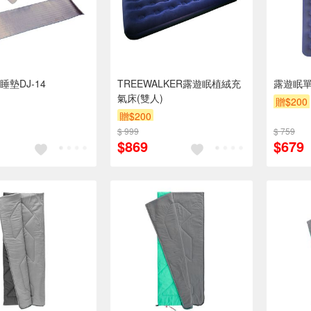
墊DJ-14
TREEWALKER露遊眠植絨充
露遊眠
氣床(雙人)
贈$200
贈$200
$ 999
$ 759
$869
$679