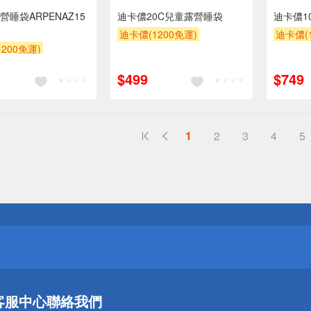
睡袋ARPENAZ15
迪卡儂20C兒童露營睡袋
迪卡儂1
迪卡儂(1200免運)
迪卡儂(1
200免運)
$499
$749
1
2
3
4
5
送
請小心！
送
客服中心
聯絡我們
請小心！