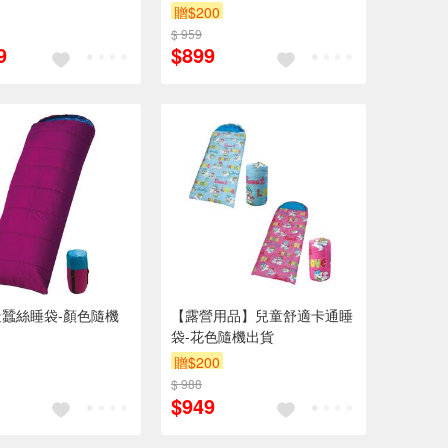
贈$200
$ 959
9
$899
蠶絲睡袋-顏色隨機
【露營用品】兒童舒適卡通睡
袋-花色隨機出貨
贈$200
$ 988
$949