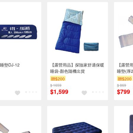
墊DJ-12
【露營用品】探險家舒適保暖
【露營用
睡袋-顏色隨機出貨
睡墊(厚2m
贈$200
贈$200
$ 1659
$ 869
$1,599
$799