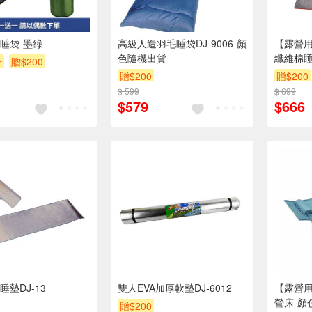
睡袋-墨綠
高級人造羽毛睡袋DJ-9006-顏
【露營用
色隨機出貨
纖維棉睡
一
贈$200
出貨
贈$200
贈$200
$ 599
$ 699
$579
$666
墊DJ-13
雙人EVA加厚軟墊DJ-6012
【露營用
營床-顏
贈$200