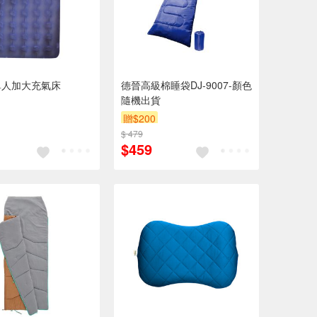
單人加大充氣床
德晉高級棉睡袋DJ-9007-顏色
隨機出貨
贈$200
$ 479
$459