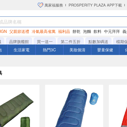
萬家福服務
PROSPERITY PLAZA APP下載
IGN
父親節送禮
冷氣最高省萬
福利品
餅乾
泡麵
飲料
中元拜拜
義
衛生紙
城
品牌旗艦館
買一送一
第二件五折
點數加碼送
檔期
泡
生活家電
熱門3C
美妝個清
嬰童保健
具