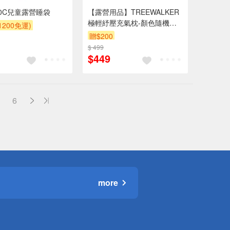
0C兒童露營睡袋
【露營用品】TREEWALKER
極輕紓壓充氣枕-顏色隨機出
200免運)
貨
贈$200
$ 499
$449
6
more