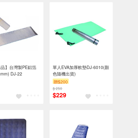
品】台灣製PE鋁箔
單人EVA加厚軟墊DJ-6010(顏
m) DJ-22
色隨機出貨)
贈$200
$ 250
$229