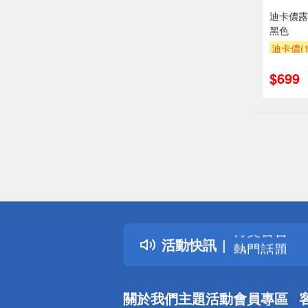
迪卡儂露營
黑色
迪卡儂(1
$699
偏遠地區配
詐騙網頁！
得獎公告
活動快訊
熱門話題
銀行優惠
偏遠地區配
關於我們
主題活動
會員專區
詐騙網頁！