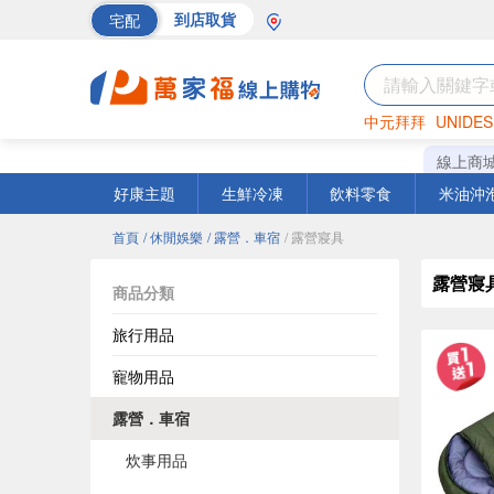
宅配
到店取貨
中元拜拜
UNIDES
海苔
巧克力
罐頭
線上商
好康主題
生鮮冷凍
飲料零食
米油沖
首頁
/ 休閒娛樂
/ 露營．車宿
/ 露營寢具
露營寢
商品分類
旅行用品
寵物用品
露營．車宿
炊事用品