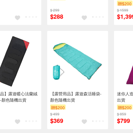
贈$200
$ 299
$ 1599
$288
$1,39
品】露遊暖心法蘭絨
【露營用品】露遊森活睡袋-
迷你人造
-顏色隨機出貨
顏色隨機出貨
出貨
贈$200
贈$200
$ 499
$ 859
$369
$799