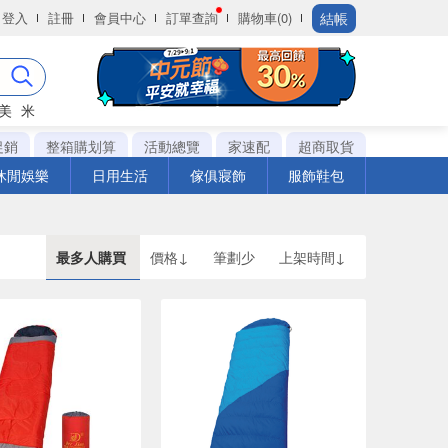
結帳
登入
註冊
會員中心
訂單查詢
購物車(0)
美
米
促銷
整箱購划算
活動總覽
家速配
超商取貨
休閒娛樂
日用生活
傢俱寢飾
服飾鞋包
最多人購買
價格↓
筆劃少
上架時間↓