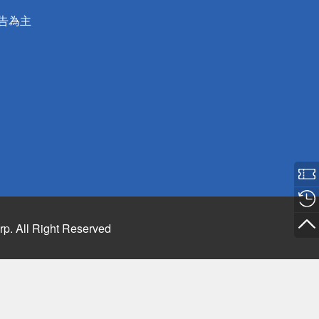
公告為主
rp. All Right Reserved