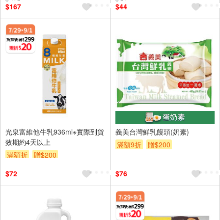
$167
$44
光泉富維他牛乳936ml※實際到貨
義美台灣鮮乳饅頭(奶素)
效期約4天以上
滿額9折
贈$200
滿額折
贈$200
$72
$76