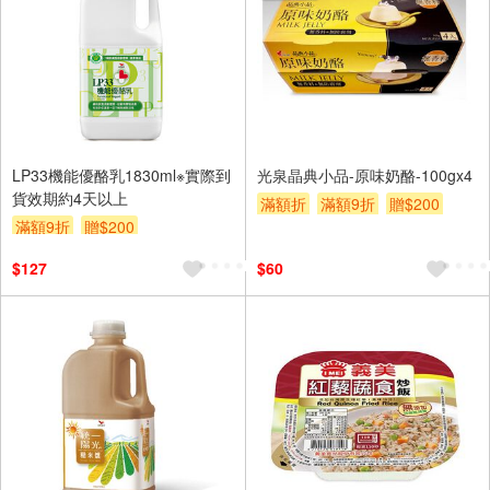
LP33機能優酪乳1830ml※實際到
光泉晶典小品-原味奶酪-100gx4
貨效期約4天以上
滿額折
滿額9折
贈$200
滿額9折
贈$200
$127
$60