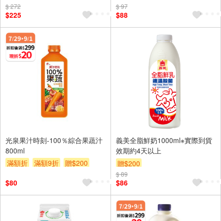
$ 272
$ 97
$225
$88
光泉果汁時刻-100％綜合果蔬汁
義美全脂鮮奶1000ml※實際到貨
800ml
效期約4天以上
滿額折
滿額9折
贈$200
贈$200
$ 89
$80
$86