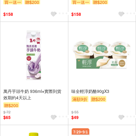
上
買一送一
贈$200
買一送一
贈$200
$158
$158
萬丹芋頭牛奶 936ml※實際到貨
味全輕淳奶酪90gX3
效期約4天以上
滿額9折
贈$200
贈$200
$ 72
$ 55
$65
$49