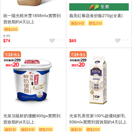
統一陽光糙米漿1858ml※實際到
義美紅藜蔬食炒飯270g(全素)
貨效期約4天以上
滿額9折
贈$200
贈$200
$ 90
$74
$65
光泉頂級鮮奶優酪900g※實際到
光泉乳香世家100%超優純鮮乳
貨效期約4天以上
936ml※實際到貨效期約4天以上
滿額折
滿額9折
贈$200
滿額折
贈$200