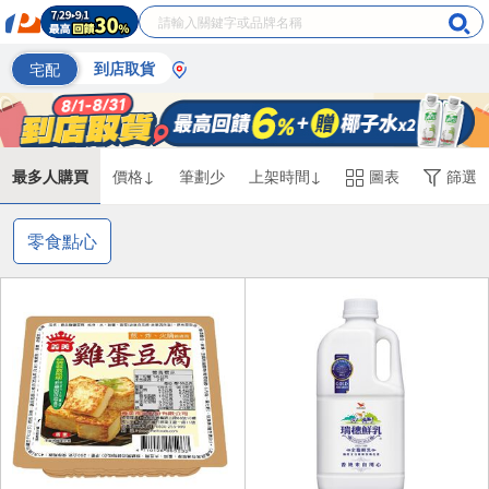
宅配
到店取貨
最多人購買
價格↓
筆劃少
上架時間↓
圖表
篩選
零食點心