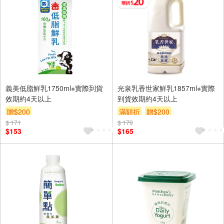
義美低脂鮮乳1750ml※實際到貨
光泉乳香世家鮮乳1857ml※實際
效期約4天以上
到貨效期約4天以上
贈$200
滿額折
贈$200
$ 171
$ 179
$153
$165