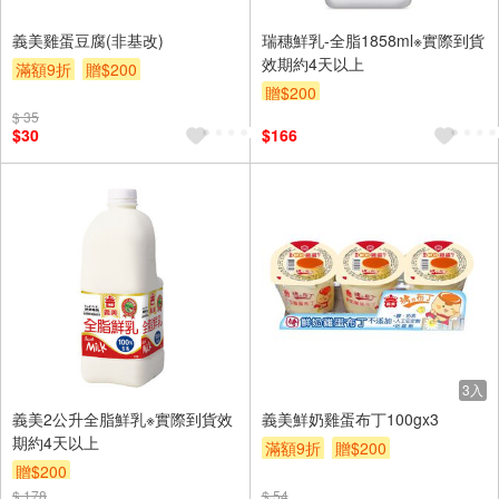
義美雞蛋豆腐(非基改)
瑞穗鮮乳-全脂1858ml※實際到貨
效期約4天以上
滿額9折
贈$200
贈$200
$ 35
$30
$166
3入
義美2公升全脂鮮乳※實際到貨效
義美鮮奶雞蛋布丁100gx3
期約4天以上
滿額9折
贈$200
贈$200
$ 178
$ 54