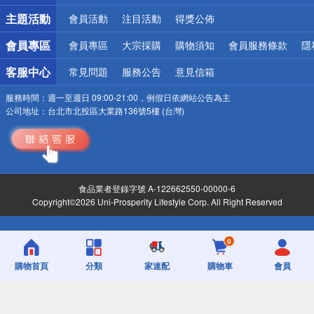
詐騙網頁！請小心！
主題活動
會員活動
注目活動
得獎公佈
會員專區
會員專區
大宗採購
購物須知
會員服務條款
隱
客服中心
常見問題
服務公告
意見信箱
服務時間：
週一至週日 09:00-21:00，例假日依網站公告為主
公司地址：
台北市北投區大業路136號5樓 (台灣)
食品業者登錄字號 A-122662550-00000-6
Copyright©2026 Uni-Prosperity Lifestyle Corp. All Right Reserved
0
購物首頁
分類
家速配
購物車
會員