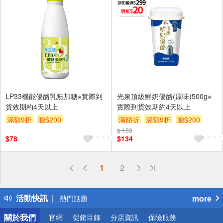
LP33機能優酪乳無加糖※實際到
光泉頂級鮮奶優酪(原味)500g※
貨效期約4天以上
實際到貨效期約4天以上
滿額9折
贈$200
滿額折
滿額9折
贈$200
$ 153
$78
$134
偏遠地區配送
1
2
詐騙網頁！請小心！
得獎公告
活動快訊
more
熱門話題
銀行優惠
關於我們
官網
促銷目錄
分店資訊
保險服務
偏遠地區配送