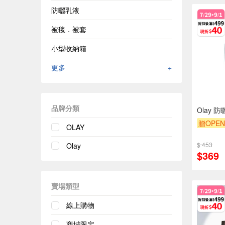
防曬乳液
被毯．被套
小型收納箱
更多
+
品牌分類
Olay 
贈OPEN
OLAY
贈$200
$ 453
Olay
$369
賣場類型
線上購物
商城限定