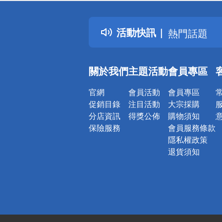
詐騙網頁！
得獎公告
活動快訊
熱門話題
銀行優惠
偏遠地區配
關於我們
主題活動
會員專區
詐騙網頁！
官網
會員活動
會員專區
促銷目錄
注目活動
大宗採購
分店資訊
得獎公佈
購物須知
保險服務
會員服務條款
隱私權政策
退貨須知