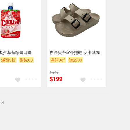
sh冰沙 草莓歐蕾口味
崧訣雙帶室外拖鞋-女卡其25
滿額9折
贈$200
滿額9折
贈$200
$ 249
$199