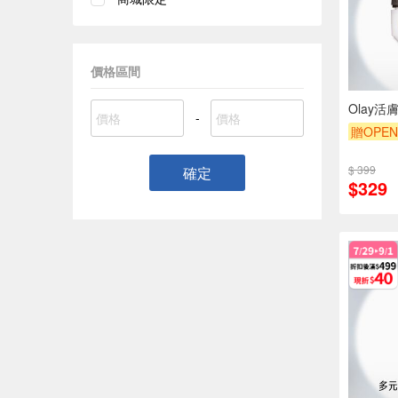
價格區間
Olay活
-
贈OPEN
贈$200
$ 399
確定
$329