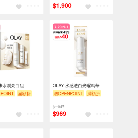
$1,900
 3步水潤亮白組
OLAY 水感透白光曜精華
POINT
滿額折
贈OPENPOINT
滿額折
贈$200
$ 1047
$969