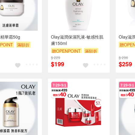
膚精華霜50g
Olay滋潤保濕乳液-敏感性肌
Olay
膚150ml
POINT
滿額折
贈OPEN
贈OPENPOINT
滿額折
贈$200
$ 229
贈$200
$ 296
$199
$259