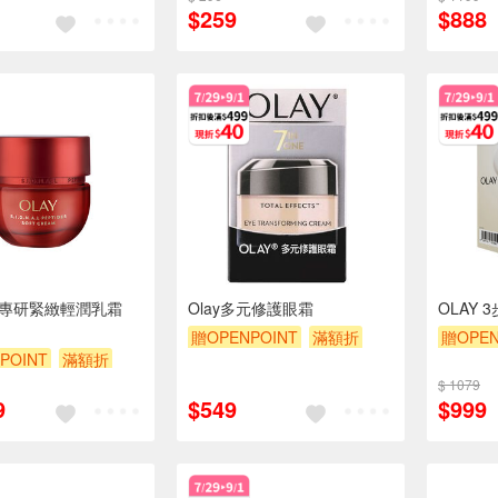
$259
$888
 胜專研緊緻輕潤乳霜
Olay多元修護眼霜
OLAY
贈OPENPOINT
滿額折
贈OPEN
POINT
滿額折
贈$200
贈$200
$ 1079
9
$549
$999