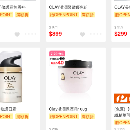
多元修護霜無香料
OLAY滋潤緊緻優惠組
OLAY
POINT
滿額折
贈OPENPOINT
滿額折
贈OPEN
贈$200
贈$200
$ 971
$ 359
$899
$299
多元修護日霜
Olay滋潤保溼霜100g
(免運)
緻精華乳液
POINT
滿額折
贈OPENPOINT
滿額折
贈OPEN
贈$200
$ 296
$ 1199