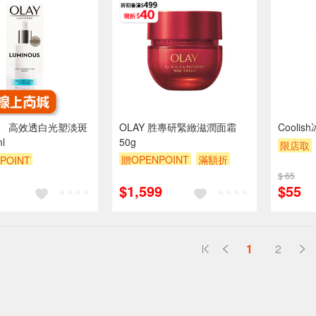
Y】 高效透白光塑淡斑
OLAY 胜專研緊緻滋潤面霜
Cooli
l
50g
限店取
贈OPENPOINT
滿額折
POINT
贈$200
$ 65
$1,599
$55
1
2
送