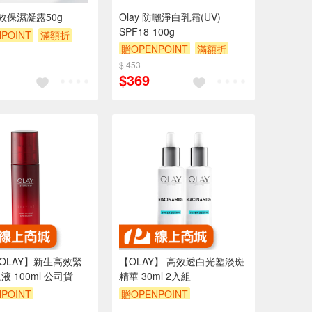
長效保濕凝露50g
Olay 防曬淨白乳霜(UV)
SPF18-100g
POINT
滿額折
贈OPENPOINT
滿額折
贈$200
$ 453
$369
【OLAY】新生高效緊
【OLAY】 高效透白光塑淡斑
 100ml 公司貨
精華 30ml 2入組
POINT
贈OPENPOINT