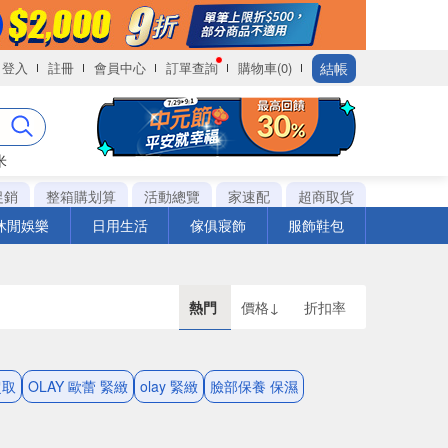
結帳
登入
註冊
會員中心
訂單查詢
購物車(0)
米
促銷
整箱購划算
活動總覽
家速配
超商取貨
休閒娛樂
日用生活
傢俱寢飾
服飾鞋包
熱門
價格↓
折扣率
超取
OLAY 歐蕾 緊緻
olay 緊緻
臉部保養 保濕