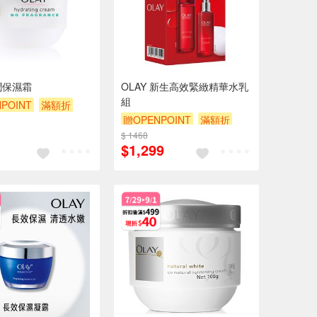
滋潤保濕霜
OLAY 新生高效緊緻精華水乳
組
POINT
滿額折
贈OPENPOINT
滿額折
$ 1468
贈$200
$1,299