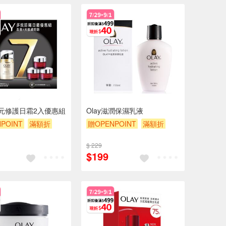
多元修護日霜2入優惠組
Olay滋潤保濕乳液
POINT
滿額折
贈OPENPOINT
滿額折
贈$200
$ 229
$199