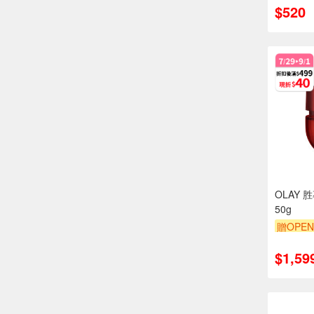
$520
OLAY
50g
贈OPEN
贈$200
$1,59