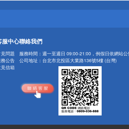
請小心！
送
客服中心
聯絡我們
請小心！
常見問題
服務時間：
週一至週日 09:00-21:00，例假日依網站
服務公告
公司地址：
台北市北投區大業路136號5樓 (台灣)
意見信箱