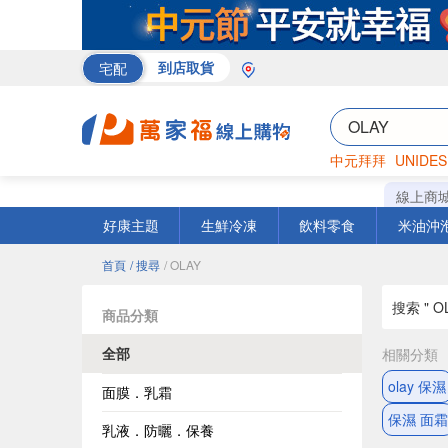
宅配
到店取貨
中元拜拜
UNIDES
巧克力
罐頭
海苔
線上商
好康主題
生鮮冷凍
飲料零食
米油沖
首頁
/ 搜尋
/ OLAY
搜索 " OL
商品分類
全部
相關分類
olay 保濕
面膜．乳霜
保濕 面霜
乳液．防曬．保養