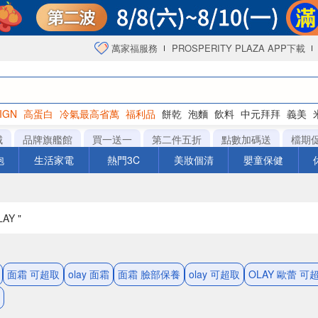
萬家福服務
PROSPERITY PLAZA APP下載
IGN
高蛋白
冷氣最高省萬
福利品
餅乾
泡麵
飲料
中元拜拜
義美
洋芋片
城
品牌旗艦館
買一送一
第二件五折
點數加碼送
檔期
泡
生活家電
熱門3C
美妝個清
嬰童保健
AY "
面霜 可超取
olay 面霜
面霜 臉部保養
olay 可超取
OLAY 歐蕾 可