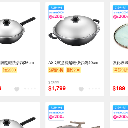
塗層超輕快炒鍋36cm
ASD無塗層超輕快炒鍋40cm
強化玻璃
贈$200
滿額9折
贈$200
滿額9折
$ 2699
9
$1,799
$189