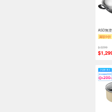
ASD無
滿額9折
$ 2299
$1,29