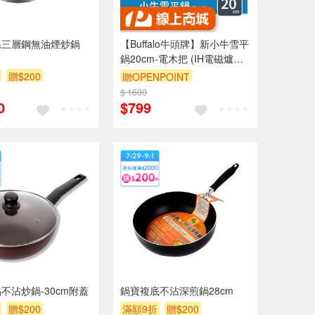
系三層鋼無油煙炒鍋
【Buffalo牛頭牌】新小牛雪平
鍋20cm-電木把 (IH電磁爐適
用/304不鏽鋼/導角設計)
贈$200
贈OPENPOINT
$ 1600
0
$799
不沾炒鍋-30cm附蓋
鍋寶複底不沾深煎鍋28cm
贈$200
滿額9折
贈$200