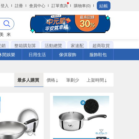
結帳
登入
註冊
會員中心
訂單查詢
購物車(0)
美
米
促銷
整箱購划算
活動總覽
家速配
超商取貨
休閒娛樂
日用生活
傢俱寢飾
服飾鞋包
最多人購買
價格↓
筆劃少
上架時間↓