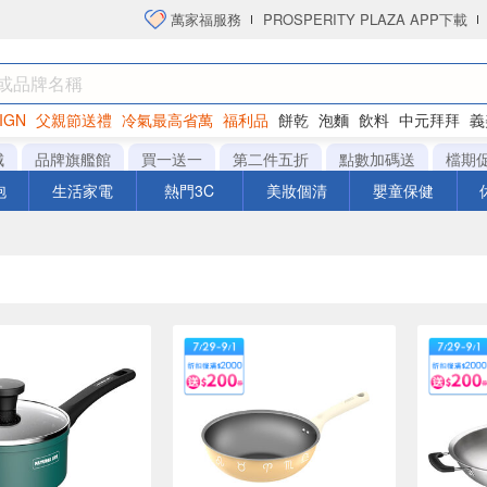
萬家福服務
PROSPERITY PLAZA APP下載
IGN
父親節送禮
冷氣最高省萬
福利品
餅乾
泡麵
飲料
中元拜拜
義
洋芋片
城
品牌旗艦館
買一送一
第二件五折
點數加碼送
檔期
泡
生活家電
熱門3C
美妝個清
嬰童保健