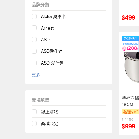
品牌分類
$499
Aloka 奧洛卡
Arnest
ASD
ASD愛仕達
ASD 愛仕達
更多
+
特福不鏽
賣場類型
16CM
線上購物
滿額9折
$ 1190
商城限定
$999