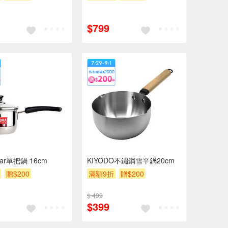
$799
ar單把鍋 16cm
KIYODO不鏽鋼雪平鍋20cm
贈$200
滿額9折
贈$200
$ 499
$399