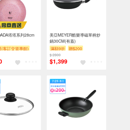
DADA塔塔系列28cm
美亞MEYER酷樂導磁單柄炒
鍋30CM(有蓋)
(客訂交貨專館)
滿額9折
贈$200
$ 2800
0
$1,399