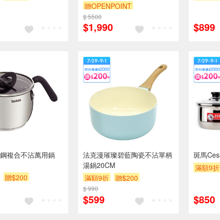
15x19CM)
贈OPENPOINT
$ 5500
$1,990
$899
鋼複合不沾萬用鍋
法克漫璀璨碧藍陶瓷不沾單柄
斑馬Ces
湯鍋20CM
滿額9折
贈$200
滿額9折
贈$200
$ 990
$599
$850