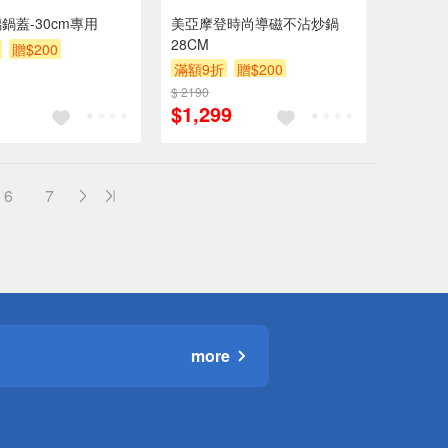
璃鍋蓋-30cm專用
美亞摩登時尚導磁不沾炒鍋
28CM
贈$200
滿額9折
贈$200
$ 2190
$1,299
6
7
more