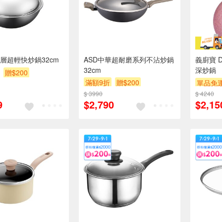
塗層超輕快炒鍋32cm
ASD中華超耐磨系列不沾炒鍋
義廚寶 
32cm
深炒鍋
贈$200
滿額9折
贈$200
單品免運
$ 3990
$ 4240
9
$2,790
$2,15