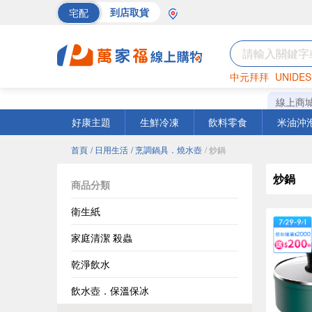
宅配
到店取貨
中元拜拜
UNIDES
巧克力
罐頭
海苔
線上商
好康主題
生鮮冷凍
飲料零食
米油沖
首頁
/ 日用生活
/ 烹調鍋具．燒水壺
/ 炒鍋
炒鍋
商品分類
衛生紙
家庭清潔 殺蟲
乾淨飲水
飲水壺．保溫保冰