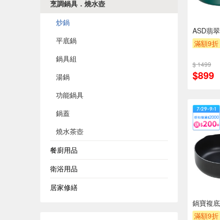
烹調鍋具．燒水壺
炒鍋
ASD翡
平底鍋
滿額9折
鍋具組
$ 1499
$899
湯鍋
功能鍋具
鍋蓋
燒水茶壺
餐廚用品
衛浴用品
居家修繕
鍋寶複底
滿額9折