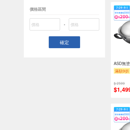
價格區間
-
確定
ASD無
滿額9折
$ 2599
$1,49