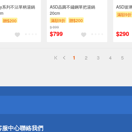
isy系列不沾單柄湯鍋
ASD晶圓不鏽鋼單把湯鍋
ASD玻
cm
20cm
滿額9折
滿額9折
贈$200
贈$200
$ 899
$799
$290
1
2
3
4
5
送
請小心！
送
客服中心
聯絡我們
請小心！