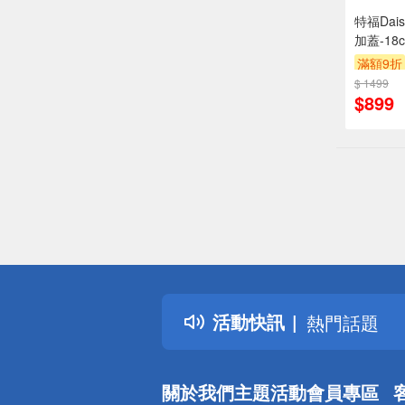
特福Da
加蓋-18
滿額9折
$ 1499
$899
偏遠地區配
詐騙網頁！
得獎公告
活動快訊
熱門話題
銀行優惠
偏遠地區配
關於我們
主題活動
會員專區
詐騙網頁！