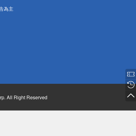
公告為主
rp. All Right Reserved