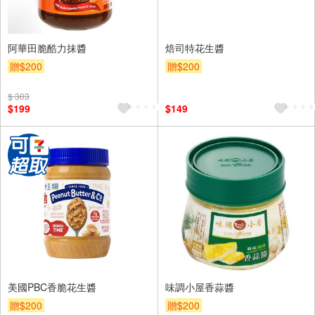
阿華田脆酷力抹醬
焙司特花生醬
贈$200
贈$200
$ 303
$199
$149
美國PBC香脆花生醬
味調小屋香蒜醬
贈$200
贈$200