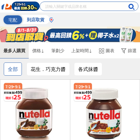
宅配
到店取貨
最多人購買
價格↓
筆劃少
上架時間↓
圖表
篩選
全部
花生．巧克力醬
各式抹醬