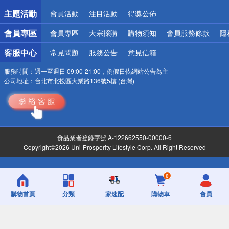
詐騙網頁！請小心！
主題活動
會員活動
注目活動
得獎公佈
會員專區
會員專區
大宗採購
購物須知
會員服務條款
隱
客服中心
常見問題
服務公告
意見信箱
服務時間：
週一至週日 09:00-21:00，例假日依網站公告為主
公司地址：
台北市北投區大業路136號5樓 (台灣)
食品業者登錄字號 A-122662550-00000-6
Copyright©2026 Uni-Prosperity Lifestyle Corp. All Right Reserved
0
購物首頁
分類
家速配
購物車
會員