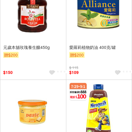
元歲本舖玫瑰養生釀450g
愛羅莉植物奶油 400克/罐
贈$200
贈$200
$ 115
$150
$109