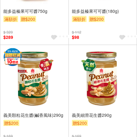
能多益榛果可可醬750g
能多益榛果可可醬(180g)
滿額折
贈$200
滿額折
贈$200
$ 320
$ 112
$289
$98
義美顆粒花生醬(鹹香風味)290g
義美細滑花生醬290g
贈$200
贈$200
$ 169
$ 169