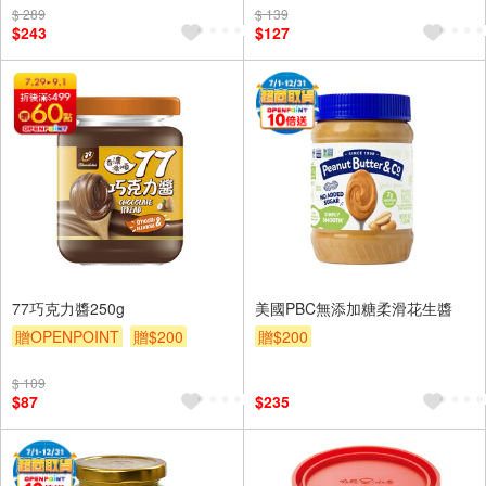
$ 289
$ 139
$243
$127
77巧克力醬250g
美國PBC無添加糖柔滑花生醬
贈OPENPOINT
贈$200
贈$200
$ 109
$87
$235