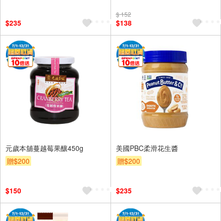
$ 152
$235
$138
元歲本舖蔓越莓果釀450g
美國PBC柔滑花生醬
贈$200
贈$200
$150
$235