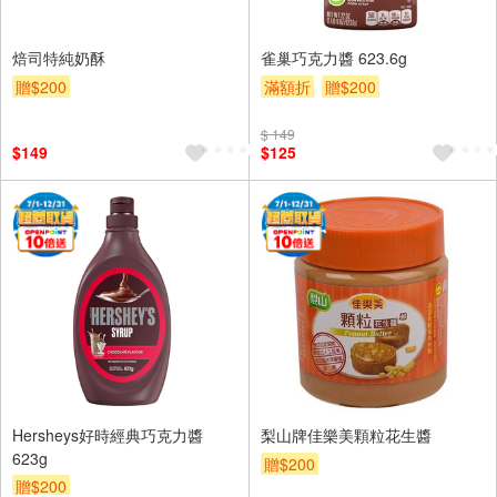
焙司特純奶酥
雀巢巧克力醬 623.6g
贈$200
滿額折
贈$200
$ 149
$149
$125
Hersheys好時經典巧克力醬
梨山牌佳樂美顆粒花生醬
623g
贈$200
贈$200