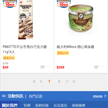
PAKITTE不沾手黑白巧克力醬
義大利Witors 開心果抹醬
11g*4入
贈$200
贈$200
$ 56
$49
$269
偏遠地區配送
1
2
詐騙網頁！請小心！
得獎公告
活動快訊
more
熱門話題
銀行優惠
關於我們
官網
促銷目錄
分店資訊
保險服務
偏遠地區配送