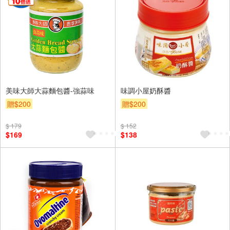
美味大師大蒜麵包醬-強蒜味
味調小屋奶酥醬
贈$200
贈$200
$ 179
$ 152
$169
$138