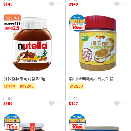
$149
$149
能多益榛果可可醬350g
梨山牌佳樂美細滑花生醬
滿額折
贈$200
贈$200
$ 180
$ 139
$169
$127