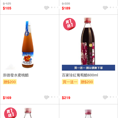
$ 125
$ 228
$105
$189
崇德發水蜜桃醋
百家珍紅葡萄醋600ml
贈$200
買一送一
贈$200
$169
$219