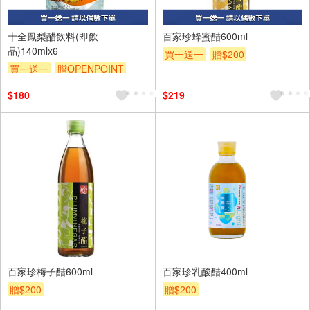
6入
十全鳳梨醋飲料(即飲
百家珍蜂蜜醋600ml
品)140mlx6
買一送一
贈$200
買一送一
贈OPENPOINT
贈$200
$180
$219
百家珍梅子醋600ml
百家珍乳酸醋400ml
贈$200
贈$200