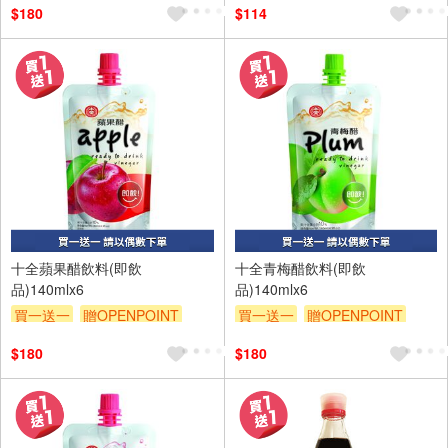
$180
$114
6入
6入
十全蘋果醋飲料(即飲
十全青梅醋飲料(即飲
品)140mlx6
品)140mlx6
買一送一
贈OPENPOINT
買一送一
贈OPENPOINT
贈$200
贈$200
$180
$180