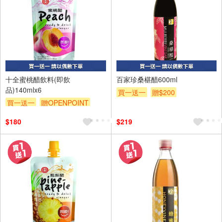
6入
十全蜜桃醋飲料(即飲
百家珍桑椹醋600ml
品)140mlx6
買一送一
贈$200
買一送一
贈OPENPOINT
贈$200
$180
$219