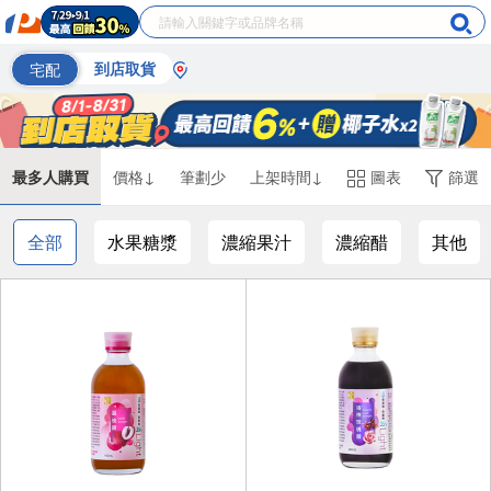
宅配
到店取貨
最多人購買
價格↓
筆劃少
上架時間↓
圖表
篩選
全部
水果糖漿
濃縮果汁
濃縮醋
其他