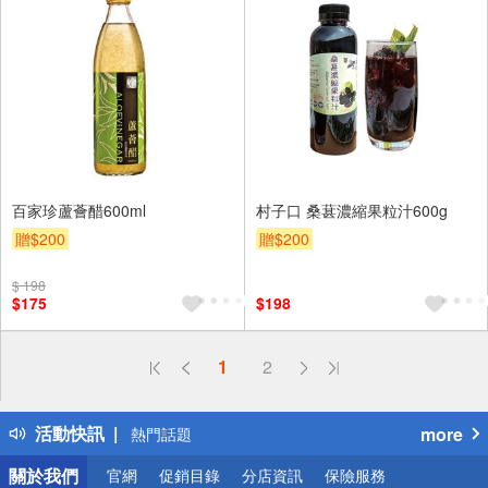
百家珍蘆薈醋600ml
村子口 桑葚濃縮果粒汁600g
贈$200
贈$200
$ 198
$175
$198
偏遠地區配送
1
2
詐騙網頁！請小心！
得獎公告
活動快訊
more
熱門話題
銀行優惠
關於我們
官網
促銷目錄
分店資訊
保險服務
偏遠地區配送