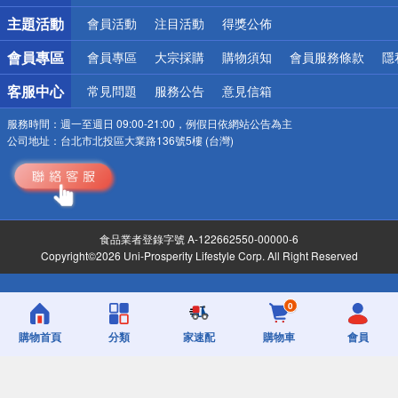
詐騙網頁！請小心！
主題活動
會員活動
注目活動
得獎公佈
會員專區
會員專區
大宗採購
購物須知
會員服務條款
隱
客服中心
常見問題
服務公告
意見信箱
服務時間：
週一至週日 09:00-21:00，例假日依網站公告為主
公司地址：
台北市北投區大業路136號5樓 (台灣)
食品業者登錄字號 A-122662550-00000-6
Copyright©2026 Uni-Prosperity Lifestyle Corp. All Right Reserved
0
購物首頁
分類
家速配
購物車
會員