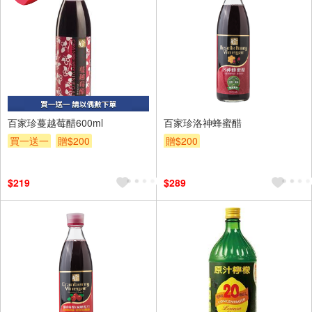
百家珍蔓越莓醋600ml
百家珍洛神蜂蜜醋
買一送一
贈$200
贈$200
$219
$289