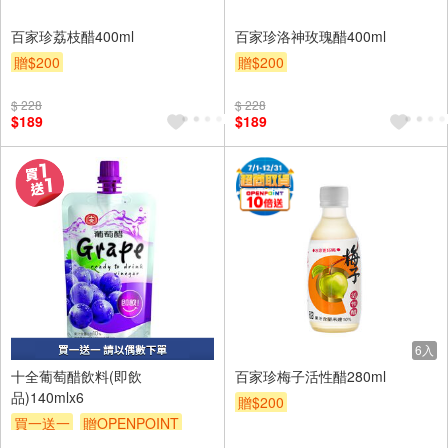
百家珍荔枝醋400ml
百家珍洛神玫瑰醋400ml
贈$200
贈$200
$ 228
$ 228
$189
$189
6入
6入
十全葡萄醋飲料(即飲
百家珍梅子活性醋280ml
品)140mlx6
贈$200
買一送一
贈OPENPOINT
贈$200