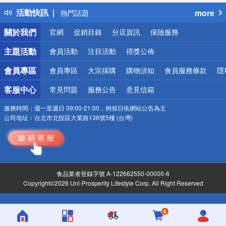
得獎公告
活動快訊
more
熱門話題
銀行優惠
關於我們
官網
促銷目錄
分店資訊
保險服務
偏遠地區配送
詐騙網頁！請小心！
主題活動
會員活動
注目活動
得獎公佈
會員專區
會員專區
大宗採購
購物須知
會員服務條款
隱
客服中心
常見問題
服務公告
意見信箱
服務時間：
週一至週日 09:00-21:00，例假日依網站公告為主
公司地址：
台北市北投區大業路136號5樓 (台灣)
食品業者登錄字號 A-122662550-00000-6
Copyright©2026 Uni-Prosperity Lifestyle Corp. All Right Reserved
0