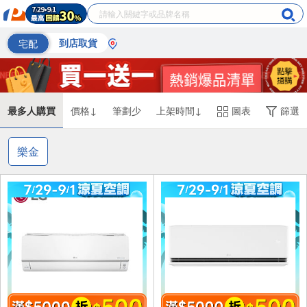
宅配
到店取貨
最多人購買
價格↓
筆劃少
上架時間↓
圖表
篩選
樂金