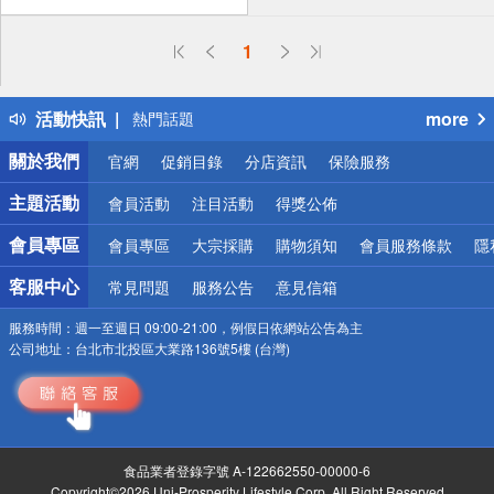
偏遠地區配送
1
詐騙網頁！請小心！
得獎公告
活動快訊
more
熱門話題
銀行優惠
關於我們
官網
促銷目錄
分店資訊
保險服務
偏遠地區配送
詐騙網頁！請小心！
主題活動
會員活動
注目活動
得獎公佈
會員專區
會員專區
大宗採購
購物須知
會員服務條款
隱
客服中心
常見問題
服務公告
意見信箱
服務時間：
週一至週日 09:00-21:00，例假日依網站公告為主
公司地址：
台北市北投區大業路136號5樓 (台灣)
食品業者登錄字號 A-122662550-00000-6
Copyright©2026 Uni-Prosperity Lifestyle Corp. All Right Reserved