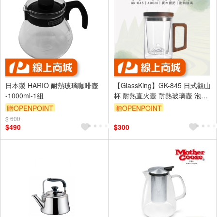
日本製 HARIO 耐熱玻璃咖啡壺
【GlassKing】GK-845 日式觀山
-1000ml-1組
杯 耐熱直火壺 耐熱玻璃壺 泡茶
壺 木把茶壺 個人杯 三件杯
贈OPENPOINT
贈OPENPOINT
$ 600
$490
$300