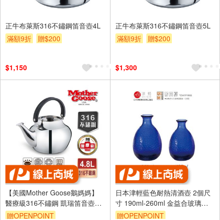
正牛布萊斯316不鏽鋼笛音壺4L
正牛布萊斯316不鏽鋼笛音壺5L
滿額9折
贈$200
滿額9折
贈$200
$1,150
$1,300
【美國Mother Goose鵝媽媽】
日本津輕藍色耐熱清酒壺 2個尺
醫療級316不鏽鋼 凱瑞笛音壺
寸 190ml-260ml 金益合玻璃器
4.8L
皿
贈OPENPOINT
贈OPENPOINT