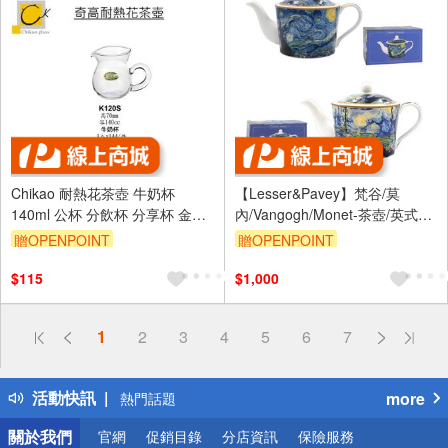
Chikao 耐熱花茶壺 牛奶杯
【Lesser&Pavey】梵谷/莫
140ml 公杯 分飲杯 分享杯 金益
內/Vangogh/Monet-茶壺/英式茶
合玻璃器皿
壺/下午茶壺/陶瓷茶壺/禮品
贈OPENPOINT
贈OPENPOINT
$115
$1,000
偏遠地區配送
1
2
3
4
5
6
7
詐騙網頁！請小心！
得獎公告
活動快訊
more
熱門話題
銀行優惠
關於我們
官網
促銷目錄
分店資訊
保險服務
偏遠地區配送