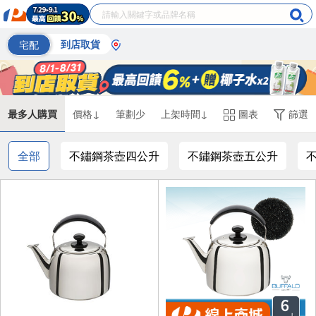
宅配
到店取貨
最多人購買
價格↓
筆劃少
上架時間↓
圖表
篩選
全部
不鏽鋼茶壺四公升
不鏽鋼茶壺五公升