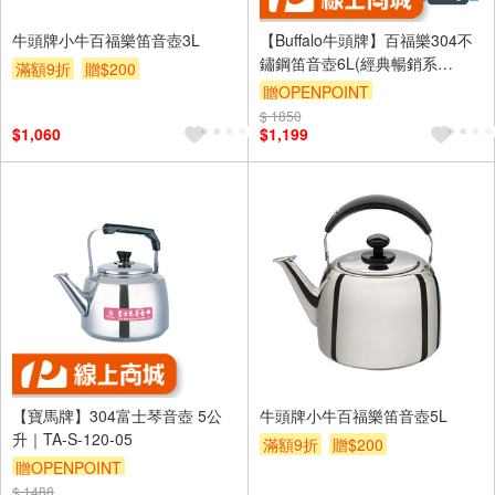
牛頭牌小牛百福樂笛音壺3L
【Buffalo牛頭牌】百福樂304不
鏽鋼笛音壺6L(經典暢銷系
滿額9折
贈$200
列/SGS認證安全無毒/煮水壺/燒
贈OPENPOINT
水壺/IH電磁爐適用)
$ 1850
$1,060
$1,199
【寶馬牌】304富士琴音壺 5公
牛頭牌小牛百福樂笛音壺5L
升｜TA-S-120-05
滿額9折
贈$200
贈OPENPOINT
$ 1488