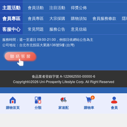
詐騙網頁！請小心！
主題活動
會員活動
注目活動
得獎公佈
會員專區
會員專區
大宗採購
購物須知
會員服務條款
隱
客服中心
常見問題
服務公告
意見信箱
服務時間：
週一至週日 09:00-21:00，例假日依網站公告為主
公司地址：
台北市北投區大業路136號5樓 (台灣)
食品業者登錄字號 A-122662550-00000-6
Copyright©2026 Uni-Prosperity Lifestyle Corp. All Right Reserved
0
購物首頁
分類
家速配
購物車
會員