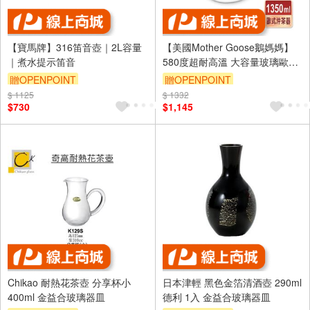
【寶馬牌】316笛音壺｜2L容量
【美國Mother Goose鵝媽媽】
｜煮水提示笛音
580度超耐高溫 大容量玻璃歐式
沖茶壺 1350ml
贈OPENPOINT
贈OPENPOINT
$ 1125
$ 1332
$730
$1,145
Chikao 耐熱花茶壺 分享杯小
日本津輕 黑色金箔清酒壺 290ml
400ml 金益合玻璃器皿
德利 1入 金益合玻璃器皿