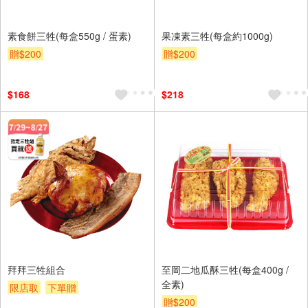
素食餅三牲(每盒550g / 蛋素)
果凍素三牲(每盒約1000g)
贈$200
贈$200
$168
$218
拜拜三牲組合
至岡二地瓜酥三牲(每盒400g /
全素)
限店取
下單贈
贈$200