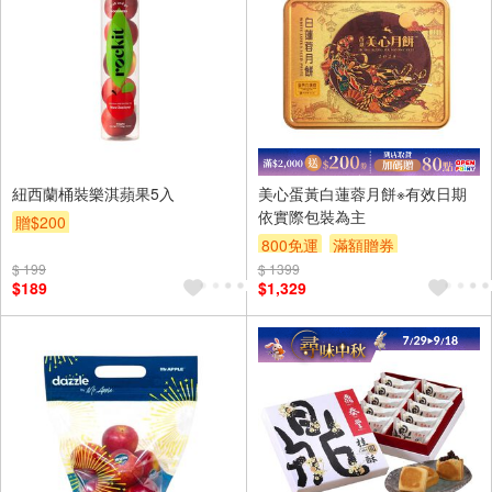
紐西蘭桶裝樂淇蘋果5入
美心蛋黃白蓮蓉月餅※有效日期
依實際包裝為主
贈$200
800免運
滿額贈券
$ 199
$ 1399
$189
$1,329