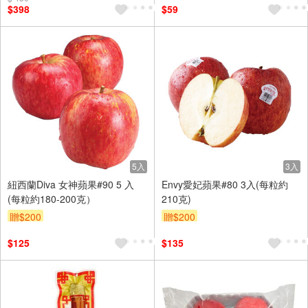
$398
$59
5入
3入
紐西蘭Diva 女神蘋果#90 5 入
Envy愛妃蘋果#80 3入(每粒約
(每粒約180-200克）
210克)
贈$200
贈$200
$125
$135