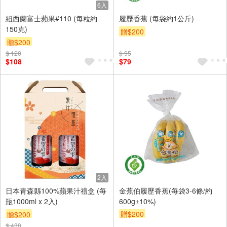
6入
紐西蘭富士蘋果#110 (每粒約
履歷香蕉 (每袋約1公斤)
150克)
贈$200
贈$200
$ 120
$ 95
$108
$79
2入
日本青森縣100%蘋果汁禮盒 (每
金蕉伯履歷香蕉(每袋3-6條/約
瓶1000ml x 2入)
600g±10%)
贈$200
贈$200
$ 430