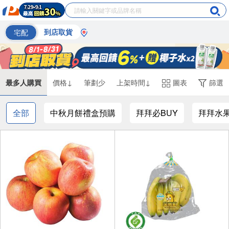
宅配
到店取貨
最多人購買
價格↓
筆劃少
上架時間↓
圖表
篩選
全部
中秋月餅禮盒預購
拜拜必BUY
拜拜水