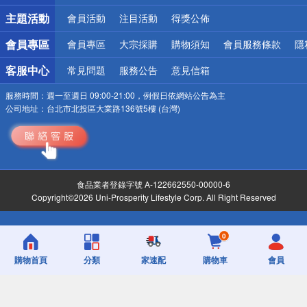
詐騙網頁！請小心！
主題活動
會員活動
注目活動
得獎公佈
會員專區
會員專區
大宗採購
購物須知
會員服務條款
隱
客服中心
常見問題
服務公告
意見信箱
服務時間：
週一至週日 09:00-21:00，例假日依網站公告為主
公司地址：
台北市北投區大業路136號5樓 (台灣)
食品業者登錄字號 A-122662550-00000-6
Copyright©2026 Uni-Prosperity Lifestyle Corp. All Right Reserved
0
購物首頁
分類
家速配
購物車
會員