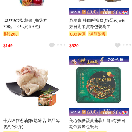
Dazzle袋裝蘋果 (每袋約
鼎泰豐 桂圓酥禮盒(奶蛋素)※有
700g±10%/約5-6粒)
效日期依實際包裝為主
贈$200
800免運
滿額贈券
$149
$520
十八匠作蔥油雞(熟凍品-熟品每
美心低糖蛋黃蓮蓉月餅※有效日
隻約2公斤)
期依實際包裝為主