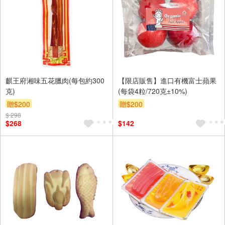
麒王府湘味五花臘肉(每包約300
【限店販售】進口有機富士蘋果
克)
(每袋4粒/720克±10%)
贈$200
贈$200
$ 298
$268
$142