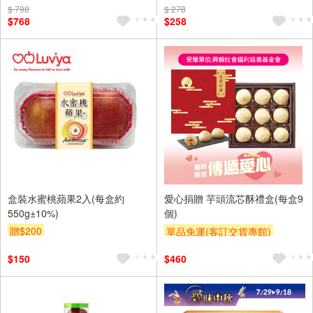
$ 798
$ 278
$768
$258
盒裝水蜜桃蘋果2入(每盒約
愛心捐贈 芋頭流芯酥禮盒(每盒9
550g±10%)
個)
贈$200
單品免運(客訂交貨專館)
$150
$460