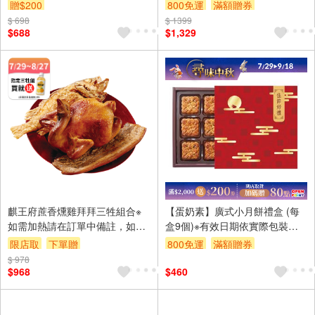
贈$200
800免運
滿額贈券
$ 698
$ 1399
$688
$1,329
麒王府蔗香燻雞拜拜三牲組合※
【蛋奶素】廣式小月餅禮盒 (每
如需加熱請在訂單中備註，如無
盒9個)※有效日期依實際包裝為
備註則冷凍取貨
主
限店取
下單贈
800免運
滿額贈券
$ 978
$968
$460