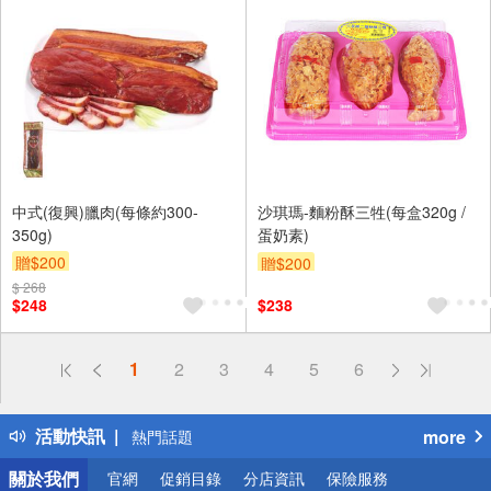
中式(復興)臘肉(每條約300-
沙琪瑪-麵粉酥三牲(每盒320g /
350g)
蛋奶素)
贈$200
贈$200
$ 268
$248
$238
偏遠地區配送
1
2
3
4
5
6
詐騙網頁！請小心！
得獎公告
活動快訊
more
熱門話題
銀行優惠
關於我們
官網
促銷目錄
分店資訊
保險服務
偏遠地區配送