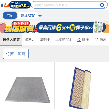
宅配
到店取貨
最多人購買
價格↓
筆劃少
上架時間↓
圖表
篩選
竹蓆．涼蓆