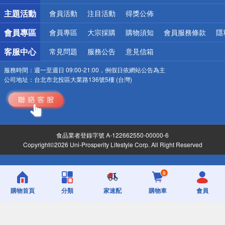
詐騙網頁！請小心！
主題活動
會員活動
注目活動
得獎公佈
會員專區
會員專區
大宗採購
購物須知
會員服務條款
隱
客服中心
常見問題
服務公告
意見信箱
服務時間：
週一至週日 09:00-21:00，例假日依網站公告為主
公司地址：
台北市北投區大業路136號5樓 (台灣)
食品業者登錄字號 A-122662550-00000-6
Copyright©2026 Uni-Prosperity Lifestyle Corp. All Right Reserved
0
購物首頁
分類
家速配
購物車
會員