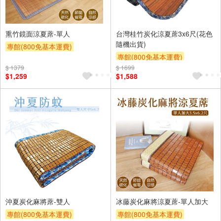
熏竹鏡面涼夏蓆-單人
台灣桂竹炭化涼夏蓆3x6尺(花色
隨機出貨)
專館(800免基本運費)
專館(800免基本運費)
滿額9折
贈$200
$ 1379
$ 1699
滿額9折
贈$200
$1,259
$1,588
沖夏炭化麻將蓆-雙人
冰藤炭化麻將涼夏蓆-單人加大
專館(800免基本運費)
專館(800免基本運費)