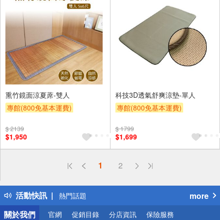
熏竹鏡面涼夏蓆-雙人
科技3D透氣舒爽涼墊-單人
專館(800免基本運費)
專館(800免基本運費)
滿額9折
贈$200
滿額9折
贈$200
$ 2139
$ 1799
$1,950
$1,699
偏遠地區配送
1
2
詐騙網頁！請小心！
得獎公告
活動快訊
more
熱門話題
銀行優惠
關於我們
官網
促銷目錄
分店資訊
保險服務
偏遠地區配送