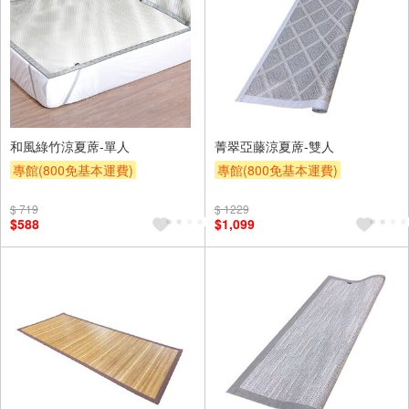
和風綠竹涼夏蓆-單人
菁翠亞藤涼夏蓆-雙人
專館(800免基本運費)
專館(800免基本運費)
滿額9折
贈$200
滿額9折
贈$200
$ 719
$ 1229
$588
$1,099