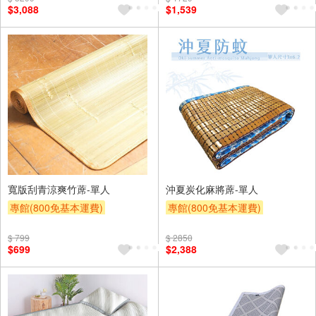
$3,088
$1,539
寬版刮青涼爽竹蓆-單人
沖夏炭化麻將蓆-單人
專館(800免基本運費)
專館(800免基本運費)
滿額9折
贈$200
滿額9折
贈$200
$ 799
$ 2850
$699
$2,388