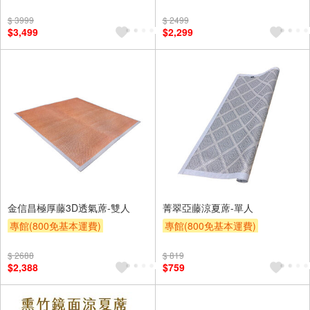
滿額9折
贈$200
滿額9折
贈$200
$ 3999
$ 2499
$3,499
$2,299
金信昌極厚藤3D透氣蓆-雙人
菁翠亞藤涼夏蓆-單人
專館(800免基本運費)
專館(800免基本運費)
滿額9折
贈$200
滿額9折
贈$200
$ 2688
$ 819
$2,388
$759