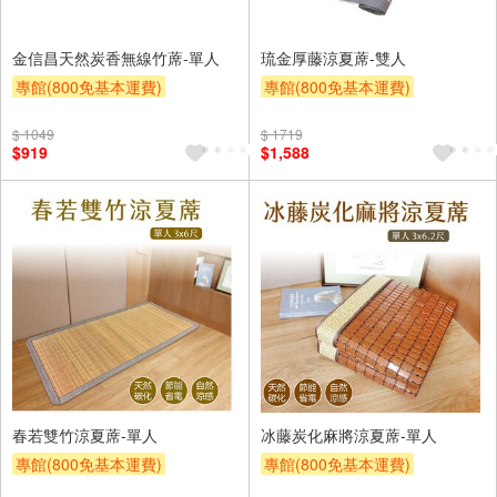
金信昌天然炭香無線竹蓆-單人
琉金厚藤涼夏蓆-雙人
專館(800免基本運費)
專館(800免基本運費)
滿額9折
贈$200
滿額9折
贈$200
$ 1049
$ 1719
$919
$1,588
春若雙竹涼夏蓆-單人
冰藤炭化麻將涼夏蓆-單人
專館(800免基本運費)
專館(800免基本運費)
滿額9折
贈$200
滿額9折
贈$200