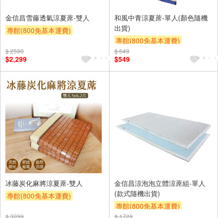
金信昌雪藤透氣涼夏蓆-雙人
和風中青涼夏蓆-單人(顏色隨機
出貨)
專館(800免基本運費)
專館(800免基本運費)
滿額9折
贈$200
$ 2590
$ 649
滿額9折
贈$200
$2,299
$549
冰藤炭化麻將涼夏蓆-雙人
金信昌涼泡泡立體涼蓆組-單人
(款式隨機出貨)
專館(800免基本運費)
專館(800免基本運費)
滿額9折
贈$200
$ 3299
$ 1729
滿額9折
贈$200