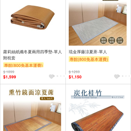
蘿莉絲紙纖冬夏兩用四季墊-單人
琉金厚藤涼夏蓆-單人
附枕套
專館(800免基本運費)
專館(800免基本運費)
滿額9折
贈$200
$ 1899
滿額9折
贈$200
$ 1269
$1,599
$1,150