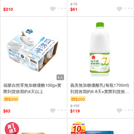
訂單滿1999享9折
$ 72
$310
$61
4入
福樂自然零無加糖優酪100g※實
義美無加糖優酪乳(每瓶1700ml)
際到貨效期約4天以上
到貨效期約6-8天※實際到貨效期
約4天以上
贈$200
贈$200
$ 132
$62
$119