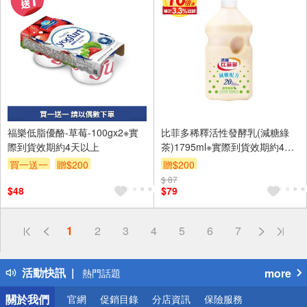
福樂低脂優酪-草莓-100gx2※實
比菲多稀釋活性發酵乳(減糖綠
際到貨效期約4天以上
茶)1795ml※實際到貨效期約4天
以上
買一送一
贈$200
贈$200
$ 87
$48
$79
偏遠地區配送
1
2
3
4
5
6
7
詐騙網頁！請小心！
得獎公告
活動快訊
more
熱門話題
銀行優惠
關於我們
官網
促銷目錄
分店資訊
保險服務
偏遠地區配送