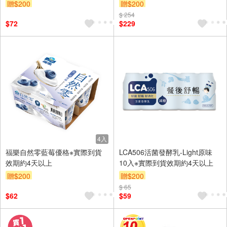
贈$200
贈$200
$ 254
$72
$229
4入
福樂自然零藍莓優格※實際到貨
LCA506活菌發酵乳-Light原味
效期約4天以上
10入※實際到貨效期約4天以上
贈$200
贈$200
$ 65
$62
$59