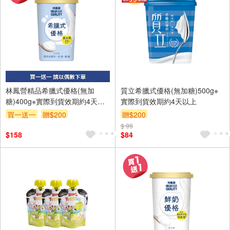
林鳳營精品希臘式優格(無加
質立希臘式優格(無加糖)500g※
糖)400g※實際到貨效期約4天以
實際到貨效期約4天以上
上
買一送一
贈$200
贈$200
$ 99
$158
$84