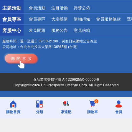
詐騙網頁！請小心！
主題活動
會員活動
注目活動
得獎公佈
會員專區
會員專區
大宗採購
購物須知
會員服務條款
隱
客服中心
常見問題
服務公告
意見信箱
服務時間：
週一至週日 09:00-21:00，例假日依網站公告為主
公司地址：
台北市北投區大業路136號5樓 (台灣)
食品業者登錄字號 A-122662550-00000-6
Copyright©2026 Uni-Prosperity Lifestyle Corp. All Right Reserved
0
購物首頁
分類
家速配
購物車
會員