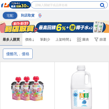
宅配
到店取貨
最多人購買
價格↓
筆劃少
上架時間↓
圖表
篩選
優酪乳．優格