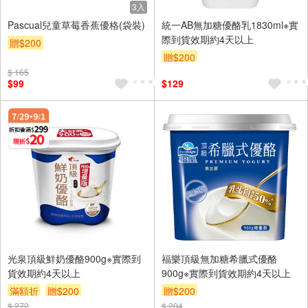
3入
Pascual兒童草莓香蕉優格(袋裝)
統一AB無加糖優酪乳1830ml※實
際到貨效期約4天以上
贈$200
贈$200
$ 165
$99
$129
光泉頂級鮮奶優酪900g※實際到
福樂頂級無加糖希臘式優酪
貨效期約4天以上
900g※實際到貨效期約4天以上
滿額折
贈$200
贈$200
$ 272
$ 204