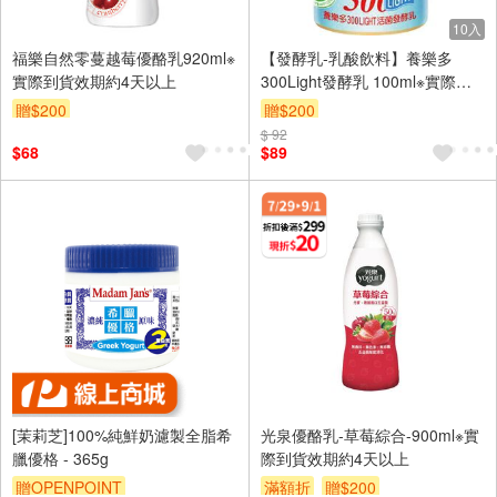
10入
福樂自然零蔓越莓優酪乳920ml※
【發酵乳-乳酸飲料】養樂多
實際到貨效期約4天以上
300Light發酵乳 100ml※實際到
貨效期約4天以上
贈$200
贈$200
$ 92
$68
$89
[茉莉芝]100%純鮮奶濾製全脂希
光泉優酪乳-草莓綜合-900ml※實
臘優格 - 365g
際到貨效期約4天以上
贈OPENPOINT
滿額折
贈$200