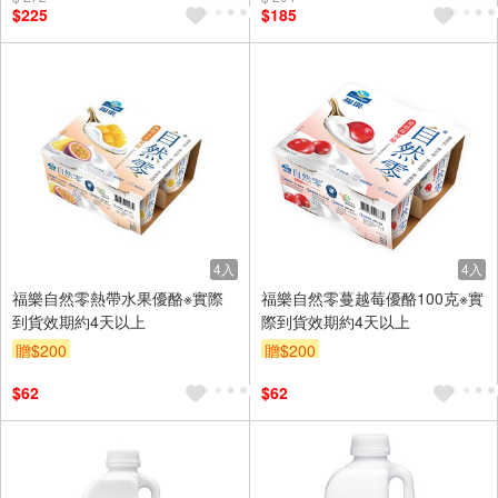
$225
$185
4入
4入
福樂自然零熱帶水果優酪※實際
福樂自然零蔓越莓優酪100克※實
到貨效期約4天以上
際到貨效期約4天以上
贈$200
贈$200
$62
$62