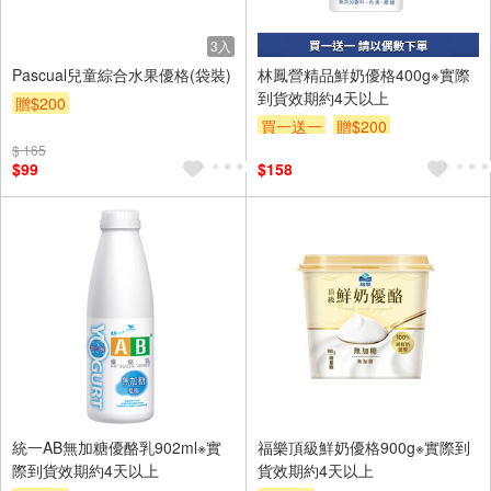
3入
Pascual兒童綜合水果優格(袋裝)
林鳳營精品鮮奶優格400g※實際
到貨效期約4天以上
贈$200
買一送一
贈$200
$ 165
$99
$158
統一AB無加糖優酪乳902ml※實
福樂頂級鮮奶優格900g※實際到
際到貨效期約4天以上
貨效期約4天以上