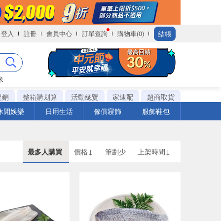
結帳
登入
註冊
會員中心
訂單查詢
購物車(0)
米
促銷
整箱購划算
活動總覽
家速配
超商取貨
休閒娛樂
日用生活
傢俱寢飾
服飾鞋包
最多人購買
價格↓
筆劃少
上架時間↓