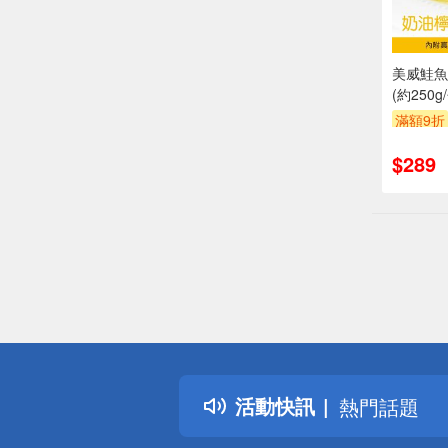
美威鮭魚
(約250g
滿額9折
$289
偏遠地區配
詐騙網頁！
得獎公告
活動快訊
熱門話題
銀行優惠