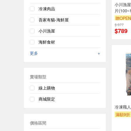
小川漁屋
冷凍肉品
片(100~
贈OPEN
吾家有貓-海鮮屋
$ 877
訂單滿9
$789
小川漁屋
海鮮食材
更多
+
賣場類型
線上購物
商城限定
冷凍職人
滿額9折
價格區間