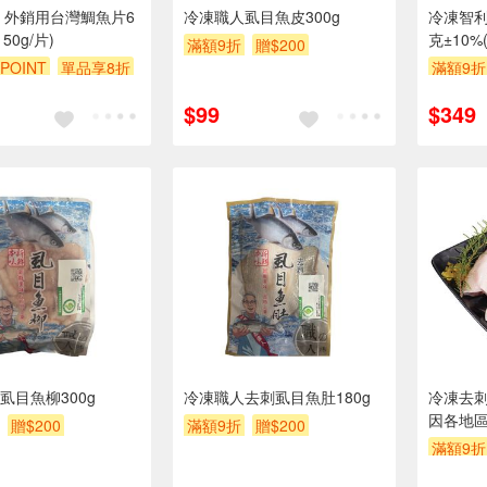
 外銷用台灣鯛魚片6
冷凍職人虱目魚皮300g
冷凍智利
150g/片)
克±10%
滿額9折
贈$200
POINT
單品享8折
滿額9折
99享9折
$99
$349
虱目魚柳300g
冷凍職人去刺虱目魚肚180g
冷凍去刺
因各地
贈$200
滿額9折
贈$200
貨包裝
滿額9折