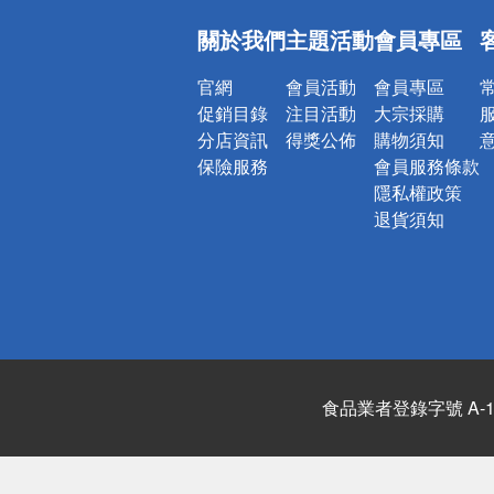
偏遠地區配
關於我們
主題活動
會員專區
詐騙網頁！
官網
會員活動
會員專區
促銷目錄
注目活動
大宗採購
分店資訊
得獎公佈
購物須知
保險服務
會員服務條款
隱私權政策
退貨須知
食品業者登錄字號 A-122