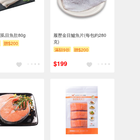
虱目魚肚80g
履歷金目鱸魚片(每包約280
克)
贈$200
滿額9折
贈$200
$199