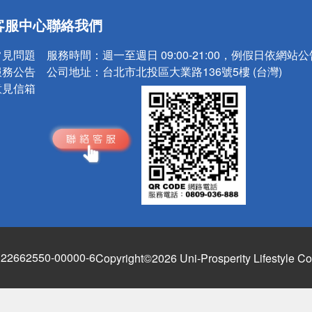
送
客服中心
聯絡我們
請小心！
常見問題
服務時間：
週一至週日 09:00-21:00，例假日依網站
服務公告
公司地址：
台北市北投區大業路136號5樓 (台灣)
意見信箱
662550-00000-6
Copyright©2026 Uni-Prosperity Lifestyle Co