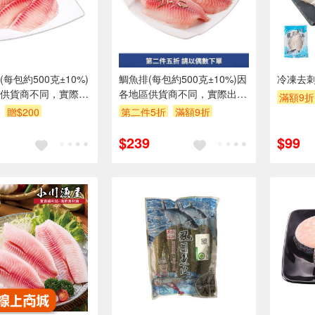
每包約500克±10%)
鯛魚排(每包約500克±10%)因
冷凍去刺
供貨商不同，實際出
各地區供貨商不同，實際出貨
滿額9折
出貨店庫存為準。
包裝以出貨店庫存為準。
贈$200
第二件5折
滿額9折
贈$200
$239
$99