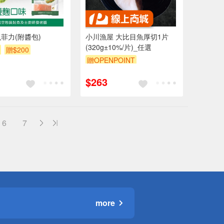
菲力(附醬包)
小川漁屋 大比目魚厚切1片
(320g±10%/片)_任選
贈$200
贈OPENPOINT
訂單滿999享9折
$263
6
7
more