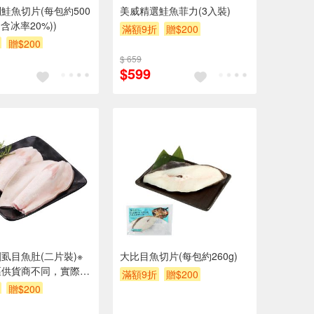
鮭魚切片(每包約500
美威精選鮭魚菲力(3入裝)
(含冰率20%))
滿額9折
贈$200
贈$200
$ 659
$599
虱目魚肚(二片裝)※
大比目魚切片(每包約260g)
區供貨商不同，實際出
滿額9折
贈$200
以出貨店庫存為準。
贈$200