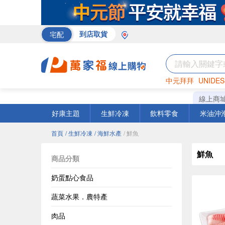
宅配
到店取貨
中元拜拜
UNIDES
巧克力
罐頭
咖啡
線上商
好康主題
生鮮冷凍
飲料零食
米油沖
首頁
/ 生鮮冷凍
/ 海鮮水產
/ 鮮魚
鮮魚
商品分類
奶蛋點心食品
蔬菜水果．農特產
肉品