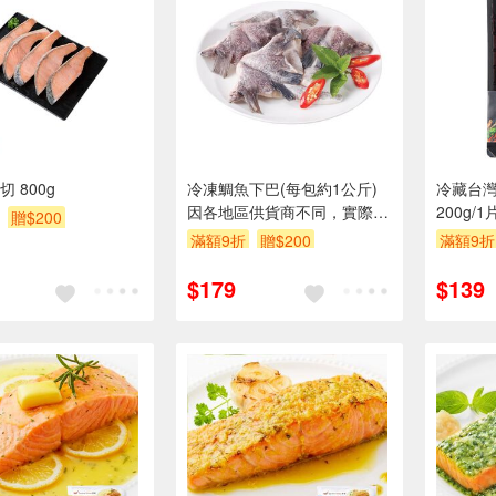
 800g
冷凍鯛魚下巴(每包約1公斤)
冷藏台灣
因各地區供貨商不同，實際出
200g/
贈$200
貨包裝以出貨店庫存為準。
係實際到
滿額9折
贈$200
滿額9折
$179
$139