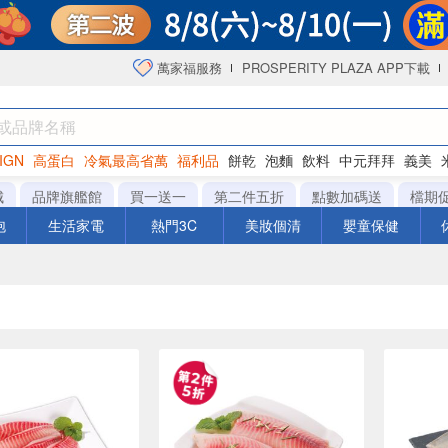
萬家福服務
PROSPERITY PLAZA APP下載
IGN
高蛋白
冷氣最高省萬
福利品
餅乾
泡麵
飲料
中元拜拜
義美
海苔
城
品牌旗艦館
買一送一
第二件五折
點數加碼送
檔期
泡
生活家電
熱門3C
美妝個清
嬰童保健