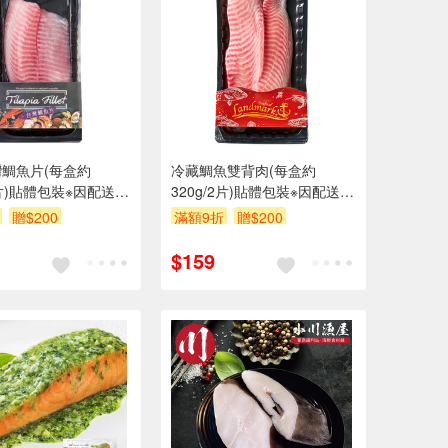
鯛魚片(每盒約
冷藏鯛魚雙背肉(每盒約
1片)貼體包裝※因配送關
320g/2片)貼體包裝※因配送關
貨效期約1天
係實際到貨效期約1天
贈$200
滿額9折
贈$200
$159