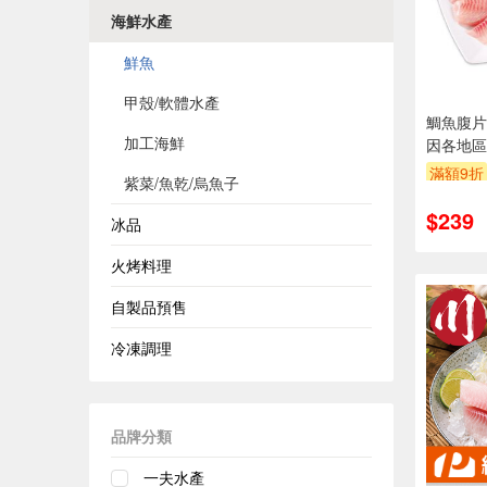
海鮮水產
鮮魚
甲殼/軟體水產
鯛魚腹片(
加工海鮮
因各地區
貨包裝以
滿額9折
紫菜/魚乾/烏魚子
$239
冰品
火烤料理
自製品預售
冷凍調理
品牌分類
一夫水產