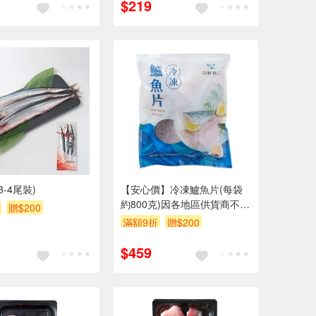
$219
3-4尾裝)
【安心價】冷凍鱸魚片(每袋
約800克)因各地區供貨商不
贈$200
同，實際出貨包裝以出貨店庫
滿額9折
贈$200
存為準。
$459