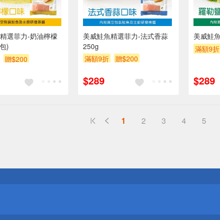
精選菲力-奶油檸檬
美威鮭魚精選菲力-法式香蒜
美威鮭魚
/包)
250g
滿額9折
滿額9折
贈$200
贈$200
$289
$289
1
2
3
4
5
送
請小心！