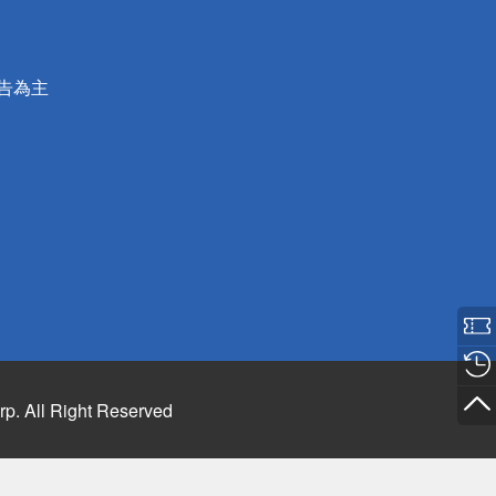
公告為主
rp. All Right Reserved