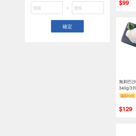
$99
-
確定
無刺巴沙
340g/3片
滿額9折
$129