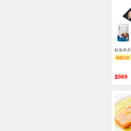
鮭魚半月切
滿額9折
$569