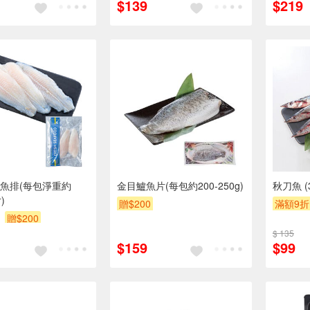
$139
$219
魚排(每包淨重約
金目鱸魚片(每包約200-250g)
秋刀魚 (
)
贈$200
滿額9折
贈$200
$ 135
$159
$99