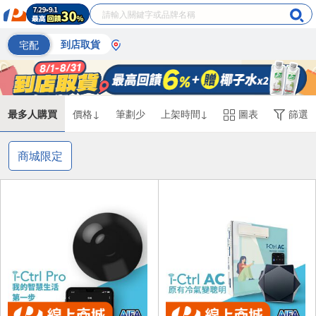
宅配
到店取貨
最多人購買
價格↓
筆劃少
上架時間↓
圖表
篩選
商城限定