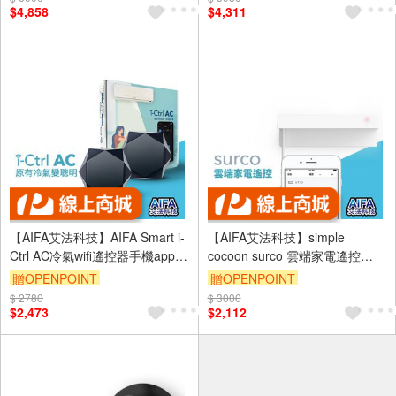
CCAJ16LP3600T1
$4,858
$4,311
【AIFA艾法科技】AIFA Smart i-
【AIFA艾法科技】simple
Ctrl AC冷氣wifi遙控器手機app遙
cocoon surco 雲端家電遙控
控空調冷氣智能遙控【雙入】
(surco smart remote) 手機app
贈OPENPOINT
贈OPENPOINT
CCAJ16LP3600T1
遠端遙控冷氣
$ 2780
$ 3000
$2,473
$2,112