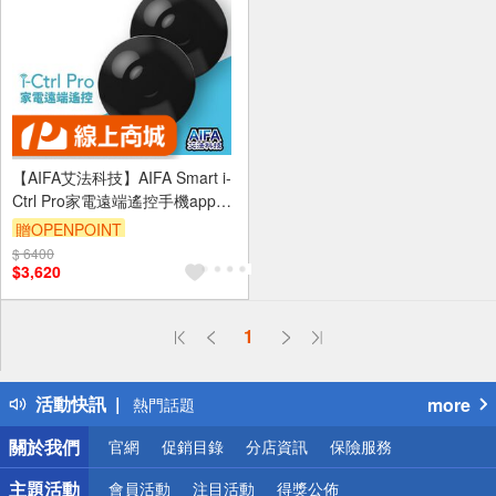
【AIFA艾法科技】AIFA Smart i-
Ctrl Pro家電遠端遙控手機app遙
控 智能家居智慧遙控器【雙入】
贈OPENPOINT
CCAJ16LP3600T1
$ 6400
$3,620
偏遠地區配送
1
詐騙網頁！請小心！
得獎公告
活動快訊
more
熱門話題
銀行優惠
關於我們
官網
促銷目錄
分店資訊
保險服務
偏遠地區配送
詐騙網頁！請小心！
主題活動
會員活動
注目活動
得獎公佈