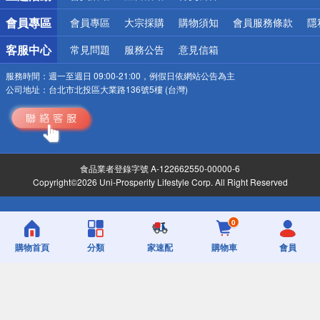
會員專區
會員專區
大宗採購
購物須知
會員服務條款
隱
客服中心
常見問題
服務公告
意見信箱
服務時間：
週一至週日 09:00-21:00，例假日依網站公告為主
公司地址：
台北市北投區大業路136號5樓 (台灣)
食品業者登錄字號 A-122662550-00000-6
Copyright©2026 Uni-Prosperity Lifestyle Corp. All Right Reserved
0
購物首頁
分類
家速配
購物車
會員