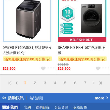
聲寶ES-P19DAS(S1)變頻智慧投
SHARP KD-FKH10DT熱泵乾衣
入洗衣機19Kg
機
滿萬免運(運費$500,可分期,安
滿萬免運(運費$500,可分期,安
裝跨區費另計,單品未滿1萬元
裝跨區費另計,單品未滿1萬元
$ 32900
$26,900
$29,900
及使用6期以上分期0利率,需付
及使用6期以上分期0利率,需付
基本安裝運費)
基本安裝運費)
滿額贈券
滿額折
滿額贈券
偏遠地區配送
1
2
3
4
5
6
7
詐騙網頁！請小心！
得獎公告
活動快訊
more
熱門話題
銀行優惠
關於我們
官網
促銷目錄
分店資訊
保險服務
偏遠地區配送