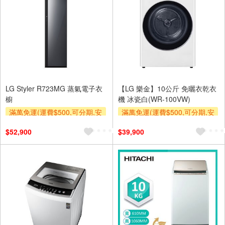
LG Styler R723MG 蒸氣電子衣
【LG 樂金】10公斤 免曬衣乾衣
櫥
機 冰瓷白(WR-100VW)
滿萬免運(運費$500,可分期,安
滿萬免運(運費$500,可分期,安
裝跨區費另計,單品未滿1萬元
裝跨區費另計,單品未滿1萬元
$52,900
$39,900
及使用6期以上分期0利率,需付
及使用6期以上分期0利率,需付
基本安裝運費)
基本安裝運費)
滿額贈券
滿額贈券