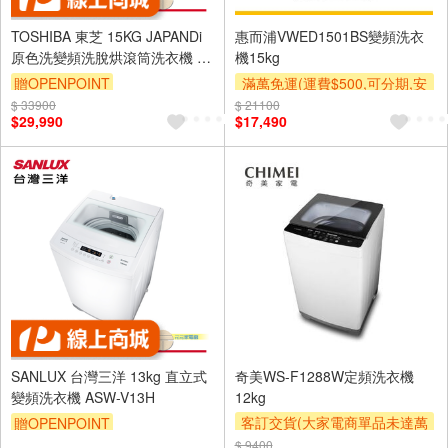
TOSHIBA 東芝 15KG JAPANDi
惠而浦VWED1501BS變頻洗衣
原色洗變頻洗脫烘滾筒洗衣機 極
機15kg
地白 TWD-
贈OPENPOINT
滿萬免運(運費$500,可分期,安
T37BP160MWTA(WT)
裝跨區費另計,單品未滿1萬元
$ 33900
$ 21100
$29,990
$17,490
及使用6期以上分期0利率,需付
基本安裝運費)
滿額贈券
SANLUX 台灣三洋 13kg 直立式
奇美WS-F1288W定頻洗衣機
變頻洗衣機 ASW-V13H
12kg
客訂交貨(大家電商單品未達萬
贈OPENPOINT
元需加收$300-500,部分安裝跨
$ 9400