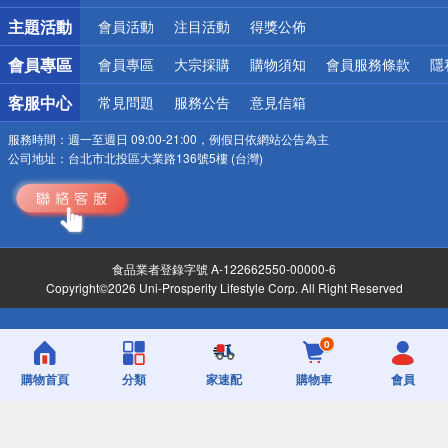
詐騙網頁！請小心！
主題活動
會員活動
注目活動
得獎公佈
會員專區
會員專區
大宗採購
購物須知
會員服務條款
隱
客服中心
常見問題
服務公告
意見信箱
服務時間：
週一至週日 09:00-21:00，例假日依網站公告為主
公司地址：
台北市北投區大業路136號5樓 (台灣)
食品業者登錄字號 A-122662550-00000-6
Copyright©2026 Uni-Prosperity Lifestyle Corp. All Right Reserved
0
購物首頁
分類
家速配
購物車
會員