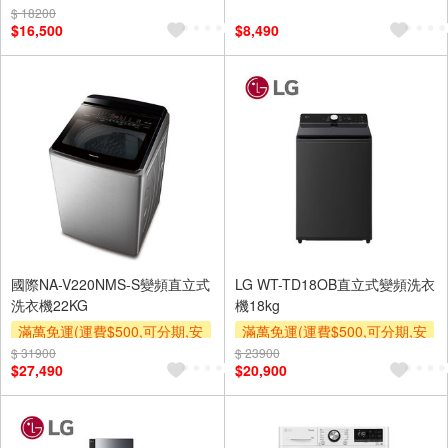
裝跨區費另計,單品未滿1萬元
元需加收$300-500,部分安裝跨
$ 18200
$16,500
$8,490
及使用6期以上分期0利率,需付
區費另計,實際收費以專人聯絡
基本安裝運費)
報價為主)
滿額贈券
滿額贈券
國際NA-V220NMS-S變頻直立式
LG WT-TD18OB直立式變頻洗衣
洗衣機22KG
機18kg
滿萬免運(運費$500,可分期,安
滿萬免運(運費$500,可分期,安
裝跨區費另計,單品未滿1萬元
裝跨區費另計,單品未滿1萬元
$ 31900
$ 23900
$27,490
$20,900
及使用6期以上分期0利率,需付
及使用6期以上分期0利率,需付
基本安裝運費)
基本安裝運費)
下單贈
滿額贈券
滿額贈券