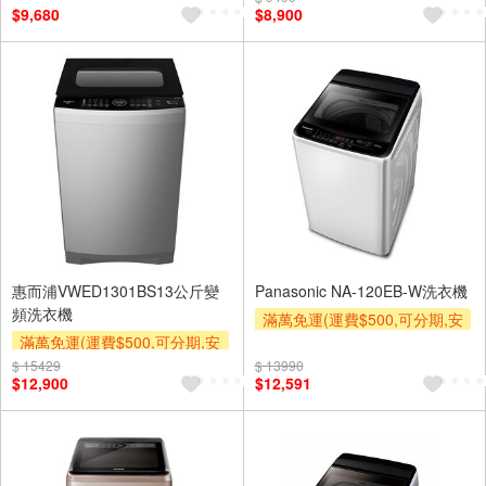
$9,680
$8,900
區費另計,實際收費以專人聯絡
報價為主)
滿額贈券
惠而浦VWED1301BS13公斤變
Panasonic NA-120EB-W洗衣機
頻洗衣機
滿萬免運(運費$500,可分期,安
滿萬免運(運費$500,可分期,安
裝跨區費另計,單品未滿1萬元
裝跨區費另計,單品未滿1萬元
及使用6期以上分期0利率,需付
$ 15429
$ 13990
$12,900
$12,591
及使用6期以上分期0利率,需付
基本安裝運費)
基本安裝運費)
下單贈
滿額贈券
滿額贈券