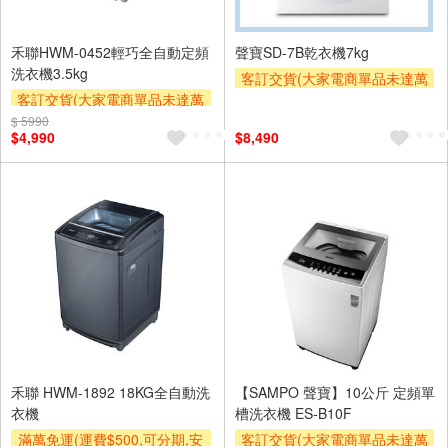
禾聯HWM-0452輕巧全自動定頻
聲寶SD-7B乾衣機7kg
洗衣機3.5kg
客訂交貨(大家電商單品未達萬
客訂交貨(大家電商單品未達萬
元需加收$300-500,部分安裝跨
元需加收$300-500,部分安裝跨
區費另計,實際收費以專人聯絡
$ 5990
$4,990
$8,490
區費另計,實際收費以專人聯絡
報價為主)
報價為主)
滿額贈券
滿額贈券
禾聯 HWM-1892 18KG全自動洗
【SAMPO 聲寶】10公斤 定頻單
衣機
槽洗衣機 ES-B10F
滿萬免運(運費$500,可分期,安
客訂交貨(大家電商單品未達萬