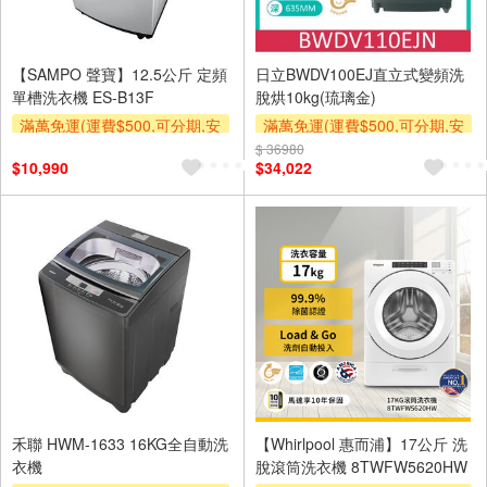
【SAMPO 聲寶】12.5公斤 定頻
日立BWDV100EJ直立式變頻洗
單槽洗衣機 ES-B13F
脫烘10kg(琉璃金)
滿萬免運(運費$500,可分期,安
滿萬免運(運費$500,可分期,安
裝跨區費另計,單品未滿1萬元
裝跨區費另計,單品未滿1萬元
$ 36980
$10,990
$34,022
及使用6期以上分期0利率,需付
及使用6期以上分期0利率,需付
基本安裝運費)
基本安裝運費)
滿額贈券
滿額贈券
禾聯 HWM-1633 16KG全自動洗
【Whirlpool 惠而浦】17公斤 洗
衣機
脫滾筒洗衣機 8TWFW5620HW