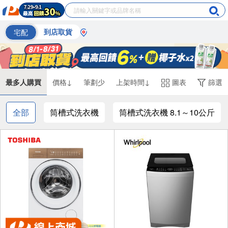
宅配
到店取貨
最多人購買
價格↓
筆劃少
上架時間↓
圖表
篩選
全部
筒槽式洗衣機
筒槽式洗衣機 8.1～10公斤