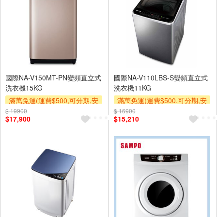
國際NA-V150MT-PN變頻直立式
國際NA-V110LBS-S變頻直立式
洗衣機15KG
洗衣機11KG
滿萬免運(運費$500,可分期,安
滿萬免運(運費$500,可分期,安
裝跨區費另計,單品未滿1萬元
裝跨區費另計,單品未滿1萬元
$ 19900
$ 16900
$17,900
$15,210
及使用6期以上分期0利率,需付
及使用6期以上分期0利率,需付
基本安裝運費)
基本安裝運費)
滿額贈券
滿額贈券