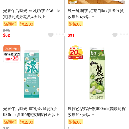
光泉午后時光-重乳奶茶-936ml※
統一純喫茶-紅茶口味※實際到貨
實際到貨效期約4天以上
效期約4天以上
滿額折
贈$200
贈$200
$ 65
$62
$31
光泉午后時光-重乳茉莉綠奶茶
農搾芭樂綜合飲900ml※實際到貨
936ml※實際到貨效期約4天以上
效期約4天以上
滿額折
贈$200
贈$200
$ 65
$ 53