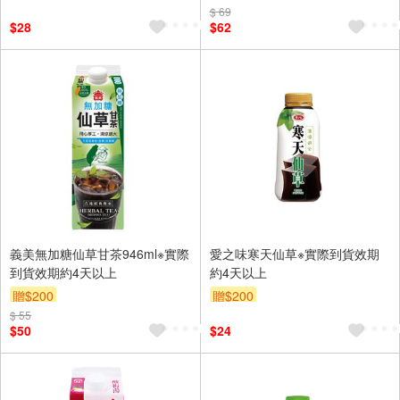
$ 69
$28
$62
義美無加糖仙草甘茶946ml※實際
愛之味寒天仙草※實際到貨效期
到貨效期約4天以上
約4天以上
贈$200
贈$200
$ 55
$50
$24