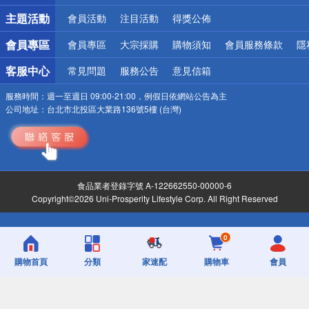
詐騙網頁！請小心！
主題活動
會員活動
注目活動
得獎公佈
會員專區
會員專區
大宗採購
購物須知
會員服務條款
隱
客服中心
常見問題
服務公告
意見信箱
服務時間：
週一至週日 09:00-21:00，例假日依網站公告為主
公司地址：
台北市北投區大業路136號5樓 (台灣)
食品業者登錄字號 A-122662550-00000-6
Copyright©2026 Uni-Prosperity Lifestyle Corp. All Right Reserved
0
購物首頁
分類
家速配
購物車
會員