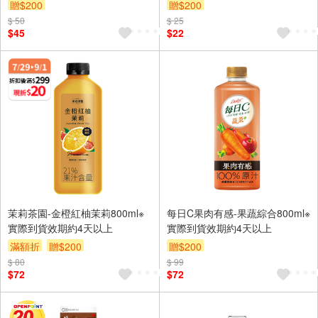
贈$200
贈$200
$ 50
$ 25
$45
$22
茉莉茶園-金橙紅柚茉莉800ml※
每日C果肉有感-果蔬綜合800ml※
實際到貨效期約4天以上
實際到貨效期約4天以上
滿額折
贈$200
贈$200
$ 80
$ 99
$72
$72