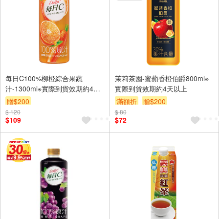
每日C100%柳橙綜合果蔬
茉莉茶園-蜜蘋香橙伯爵800ml※
汁-1300ml※實際到貨效期約4天
實際到貨效期約4天以上
以上
贈$200
滿額折
贈$200
$ 120
$ 80
$109
$72