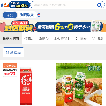
宅配
到店取貨
最多人購買
價格↓
筆劃少
上架時間↓
圖表
篩選
冷藏飲品