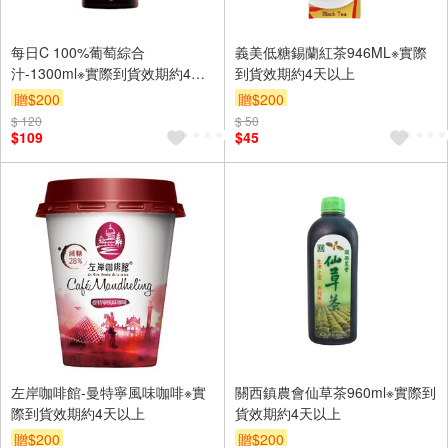
每日C 100%葡萄綜合
義美低糖錫蘭紅茶946ML※實際
汁-1300ml※實際到貨效期約4天
到貨效期約4天以上
以上
贈$200
贈$200
$ 120
$ 50
$109
$45
左岸咖啡館-曼特寧風味咖啡※實
關西鎮農會仙草茶960ml※實際到
際到貨效期約4天以上
貨效期約4天以上
贈$200
贈$200