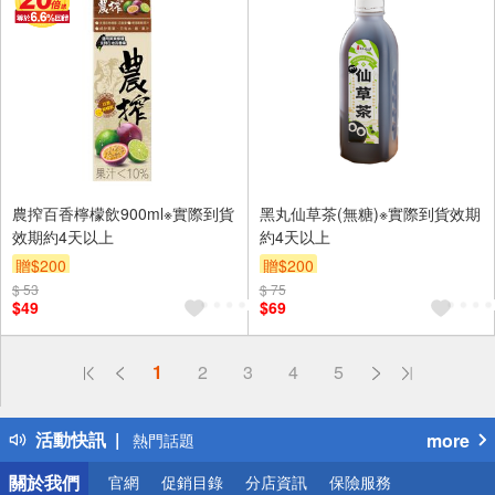
農搾百香檸檬飲900ml※實際到貨
黑丸仙草茶(無糖)※實際到貨效期
效期約4天以上
約4天以上
贈$200
贈$200
$ 53
$ 75
$49
$69
偏遠地區配送
1
2
3
4
5
詐騙網頁！請小心！
得獎公告
活動快訊
more
熱門話題
銀行優惠
關於我們
官網
促銷目錄
分店資訊
保險服務
偏遠地區配送