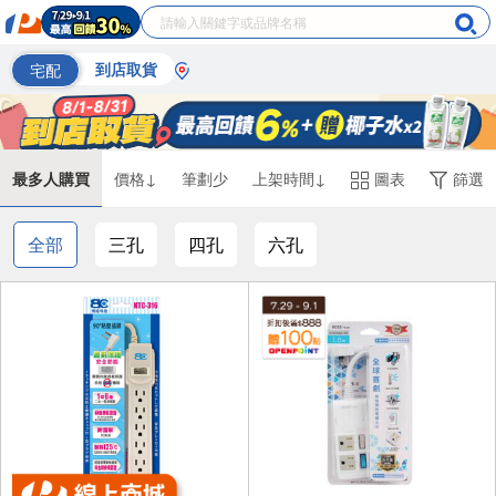
宅配
到店取貨
最多人購買
價格↓
筆劃少
上架時間↓
圖表
篩選
全部
三孔
四孔
六孔