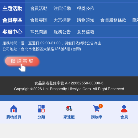
詐騙網頁！請小心！
主題活動
會員活動
注目活動
得獎公佈
會員專區
會員專區
大宗採購
購物須知
會員服務條款
隱
客服中心
常見問題
服務公告
意見信箱
服務時間：
週一至週日 09:00-21:00，例假日依網站公告為主
公司地址：
台北市北投區大業路136號5樓 (台灣)
食品業者登錄字號 A-122662550-00000-6
Copyright©2026 Uni-Prosperity Lifestyle Corp. All Right Reserved
0
購物首頁
分類
家速配
購物車
會員