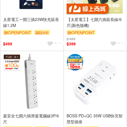
太星電工一開三插23W快充延長
【太星電工】七開六插延長線/6
線1.2M
尺(顏色隨機)
贈OPENPOINT
滿額9折
贈OPENPOINT
贈$200
$ 499
$499
$399
蓋安全七開六插滑蓋電腦線3P/6
BOSS PD+QC 35W USB快充智
尺
慧型插座