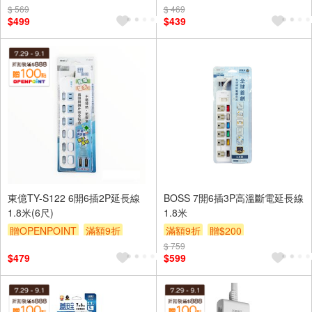
$ 569
$ 469
贈$200
$499
$439
東億TY-S122 6開6插2P延長線
BOSS 7開6插3P高溫斷電延長線
1.8米(6尺)
1.8米
贈OPENPOINT
滿額9折
滿額9折
贈$200
贈$200
$ 759
$479
$599