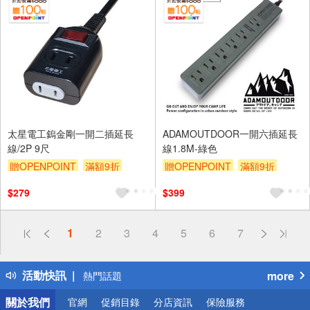
太星電工鎢金剛一開二插延長
ADAMOUTDOOR一開六插延長
線/2P 9尺
線1.8M-綠色
贈OPENPOINT
滿額9折
贈OPENPOINT
滿額9折
贈$200
贈$200
$279
$399
偏遠地區配送
1
2
3
4
5
6
7
詐騙網頁！請小心！
得獎公告
活動快訊
more
熱門話題
銀行優惠
關於我們
官網
促銷目錄
分店資訊
保險服務
偏遠地區配送