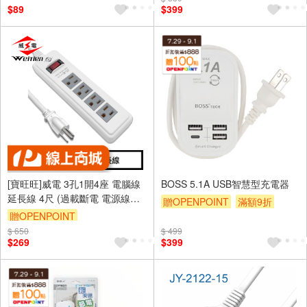
$89
$399
[寶旺旺]威電 3孔1開4座 電腦線
BOSS 5.1A USB智慧型充電器
延長線 4尺 (過載斷電 電源線
贈OPENPOINT
滿額9折
組)CK-3144
贈OPENPOINT
贈$200
$ 650
訂單滿699享95折
$ 499
$269
$399