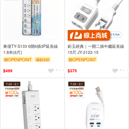
東億TY-S133 6開6插3P延長線
鉅玉經典｜一開二插中繼延長線
1.8米(6尺)
15尺 JY-2122-15
贈OPENPOINT
滿額9折
贈OPENPOINT
贈$200
$499
$375