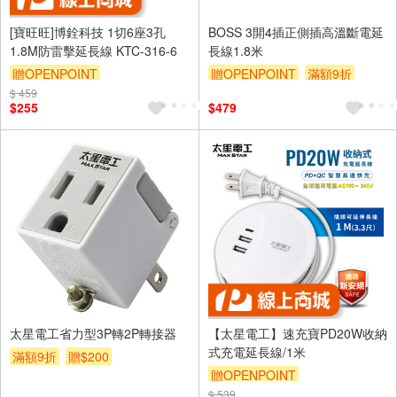
[寶旺旺]博銓科技 1切6座3孔
BOSS 3開4插正側插高溫斷電延
1.8M防雷擊延長線 KTC-316-6
長線1.8米
贈OPENPOINT
贈OPENPOINT
滿額9折
$ 459
贈$200
$255
$479
太星電工省力型3P轉2P轉接器
【太星電工】速充寶PD20W收納
式充電延長線/1米
滿額9折
贈$200
贈OPENPOINT
$ 539