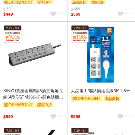
贈OPENPOINT
滿額9折
滿額9折
贈$200
$ 529
贈$200
$ 659
$449
$569
KINYO質感金屬6開6插三角延長
太星電工3開3插延長線3P 1.8米
線6呎(CGTM366-6)-顏色隨機出
贈OPENPOINT
滿額9折
貨
贈OPENPOINT
滿額9折
贈$200
贈$200
$649
$558