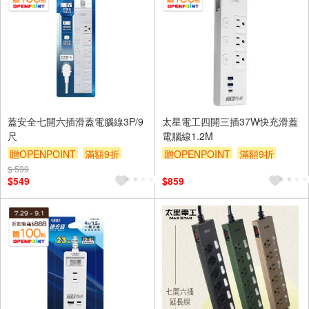
蓋安全七開六插滑蓋電腦線3P/9
太星電工四開三插37W快充滑蓋
尺
電腦線1.2M
贈OPENPOINT
滿額9折
贈OPENPOINT
滿額9折
$ 599
贈$200
贈$200
$549
$859