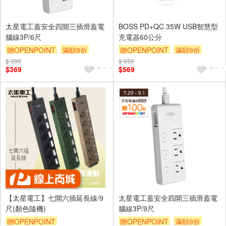
太星電工蓋安全四開三插滑蓋電
BOSS PD+QC 35W USB智慧型
腦線3P/6尺
充電器60公分
贈OPENPOINT
滿額9折
贈OPENPOINT
滿額9折
$ 399
贈$200
$ 659
贈$200
$369
$569
【太星電工】七開六插延長線/9
太星電工蓋安全四開三插滑蓋電
尺(顏色隨機)
腦線3P/9尺
贈OPENPOINT
贈OPENPOINT
滿額9折