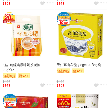
$159
$149
3點1刻經典原味奶茶減糖
天仁高山烏龍茶2gx100Bag袋
20gX15
滿額9折
贈$200
滿額9折
贈$200
$ 189
$ 185
$149
$159