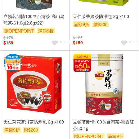
立頓茗閒情100％台灣茶-高山烏
天仁茉香綠茶防潮包 2g x100
龍茶-61.6g(2.8gx22)
滿額9折
贈$200
贈OPENPOINT
滿額9折
$ 175
贈$200
$ 185
$169
$159
天仁菊花普洱茶防潮包 2g x100
立頓茗閒情100％台灣茶-蜜香紅
茶50.4g
滿額9折
贈$200
贈OPENPOINT
滿額9折