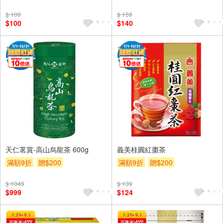
$ 109
$ 159
$100
$140
天仁茗賞-高山烏龍茶 600g
義美桂圓紅棗茶
滿額9折
贈$200
滿額9折
贈$200
$ 1049
$ 139
$999
$124