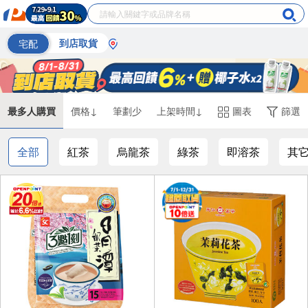
宅配
到店取貨
最多人購買
價格↓
筆劃少
上架時間↓
圖表
篩選
全部
紅茶
烏龍茶
綠茶
即溶茶
其