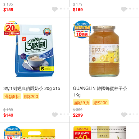
$ 185
$ 179
贈$200
$159
$169
3點1刻經典伯爵奶茶 20g x15
GUANGLIN 韓國蜂蜜柚子茶
1Kg
滿額9折
贈$200
滿額9折
贈$200
$ 189
$ 399
$149
$299