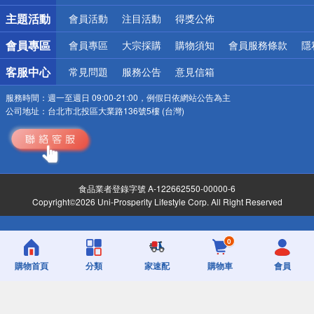
詐騙網頁！請小心！
主題活動
會員活動
注目活動
得獎公佈
會員專區
會員專區
大宗採購
購物須知
會員服務條款
隱
客服中心
常見問題
服務公告
意見信箱
服務時間：
週一至週日 09:00-21:00，例假日依網站公告為主
公司地址：
台北市北投區大業路136號5樓 (台灣)
食品業者登錄字號 A-122662550-00000-6
Copyright©2026 Uni-Prosperity Lifestyle Corp. All Right Reserved
0
購物首頁
分類
家速配
購物車
會員