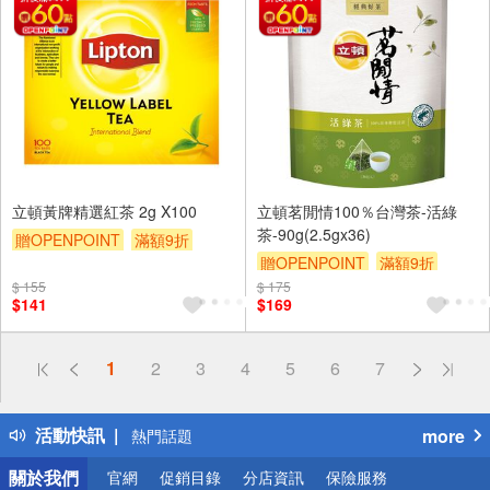
立頓黃牌精選紅茶 2g X100
立頓茗閒情100％台灣茶-活綠
茶-90g(2.5gx36)
贈OPENPOINT
滿額9折
贈OPENPOINT
滿額9折
贈$200
$ 155
$ 175
贈$200
$141
$169
偏遠地區配送
1
2
3
4
5
6
7
詐騙網頁！請小心！
得獎公告
活動快訊
more
熱門話題
銀行優惠
關於我們
官網
促銷目錄
分店資訊
保險服務
偏遠地區配送