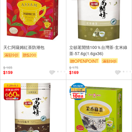
天仁阿薩姆紅茶防潮包
立頓茗閒情100％台灣茶-玄米綠
茶-57.6g(1.6gx36)
滿額9折
贈$200
贈OPENPOINT
滿額9折
$ 165
$ 175
贈$200
$159
$169