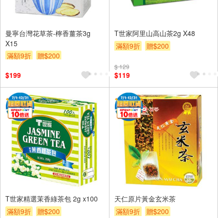
曼寧台灣花草茶-檸香薑茶3g
T世家阿里山高山茶2g X48
X15
滿額9折
贈$200
滿額9折
贈$200
$ 129
$199
$119
T世家精選茉香綠茶包 2g x100
天仁原片黃金玄米茶
滿額9折
贈$200
滿額9折
贈$200