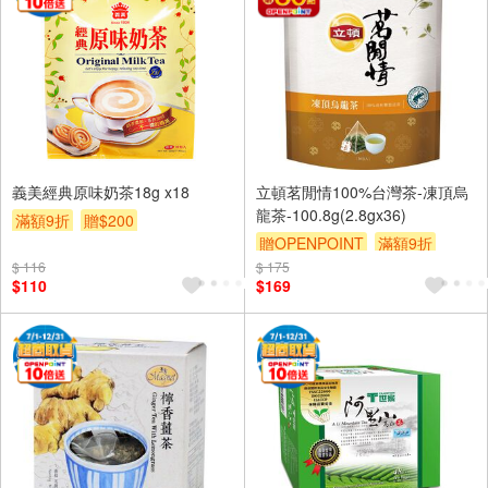
義美經典原味奶茶18g x18
立頓茗閒情100%台灣茶-凍頂烏
龍茶-100.8g(2.8gx36)
滿額9折
贈$200
贈OPENPOINT
滿額9折
$ 116
$ 175
贈$200
$110
$169