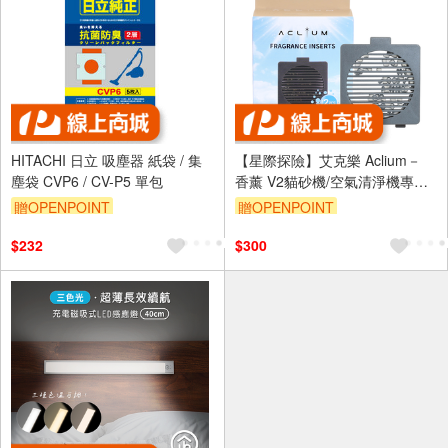
HITACHI 日立 吸塵器 紙袋 / 集
【星際探險】艾克樂 Aclium－
塵袋 CVP6 / CV-P5 單包
香薰 V2貓砂機/空氣清淨機專用
(2入裝)
贈OPENPOINT
贈OPENPOINT
$232
$300