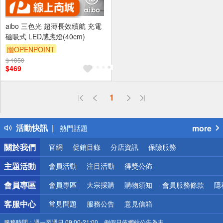
aibo 三色光 超薄長效續航 充電
磁吸式 LED感應燈(40cm)
贈OPENPOINT
$ 1050
$469
偏遠地區配送
1
詐騙網頁！請小心！
得獎公告
活動快訊
more
熱門話題
銀行優惠
關於我們
官網
促銷目錄
分店資訊
保險服務
偏遠地區配送
詐騙網頁！請小心！
主題活動
會員活動
注目活動
得獎公佈
會員專區
會員專區
大宗採購
購物須知
會員服務條款
隱
客服中心
常見問題
服務公告
意見信箱
服務時間：
週一至週日 09:00-21:00，例假日依網站公告為主