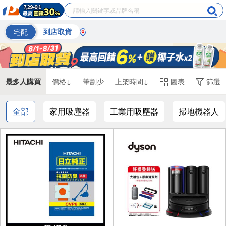
宅配
到店取貨
最多人購買
價格↓
筆劃少
上架時間↓
圖表
篩選
全部
家用吸塵器
工業用吸塵器
掃地機器人