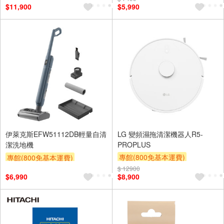
$11,900
$5,990
區費另計,實際收費以專人聯絡
報價為主)
滿額贈券
伊萊克斯EFW51112DB輕量自清
LG 變頻濕拖清潔機器人R5-
潔洗地機
PROPLUS
專館(800免基本運費)
專館(800免基本運費)
滿額贈券
贈$200
滿額贈券
贈$200
$ 12900
$6,990
$8,900