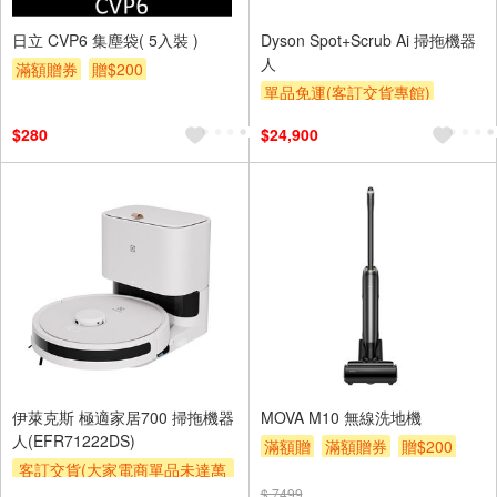
日立 CVP6 集塵袋( 5入裝 )
Dyson Spot+Scrub Ai 掃拖機器
人
滿額贈券
贈$200
單品免運(客訂交貨專館)
結帳驚喜價
滿額贈券
$280
$24,900
伊萊克斯 極適家居700 掃拖機器
MOVA M10 無線洗地機
人(EFR71222DS)
滿額贈
滿額贈券
贈$200
客訂交貨(大家電商單品未達萬
元需加收$300-500,部分安裝跨
$ 7499