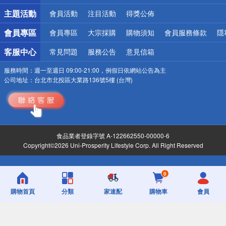
詐騙網頁！請小心！
主題活動
會員活動
注目活動
得獎公佈
會員專區
會員專區
大宗採購
購物須知
會員服務條款
隱
客服中心
常見問題
服務公告
意見信箱
服務時間：
週一至週日 09:00-21:00，例假日依網站公告為主
公司地址：
台北市北投區大業路136號5樓 (台灣)
食品業者登錄字號 A-122662550-00000-6
Copyright©2026 Uni-Prosperity Lifestyle Corp. All Right Reserved
0
購物首頁
分類
家速配
購物車
會員