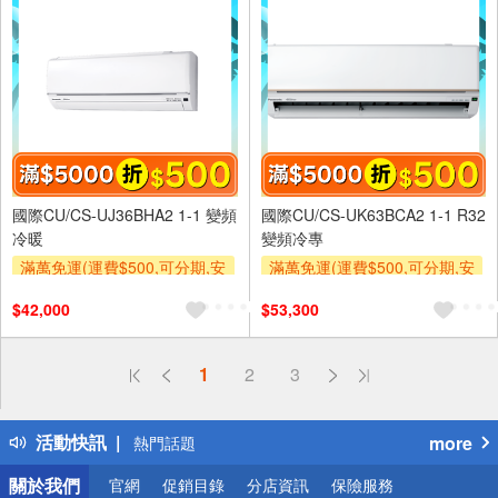
國際CU/CS-UJ36BHA2 1-1 變頻
國際CU/CS-UK63BCA2 1-1 R32
冷暖
變頻冷專
滿萬免運(運費$500,可分期,安
滿萬免運(運費$500,可分期,安
裝跨區費另計,單品未滿1萬元
裝跨區費另計,單品未滿1萬元
$42,000
$53,300
及使用6期以上分期0利率,需付
及使用6期以上分期0利率,需付
基本安裝運費)
基本安裝運費)
滿額折$500
滿額贈券
滿額折$500
滿額贈券
偏遠地區配送
1
2
3
詐騙網頁！請小心！
得獎公告
活動快訊
more
熱門話題
銀行優惠
關於我們
官網
促銷目錄
分店資訊
保險服務
偏遠地區配送