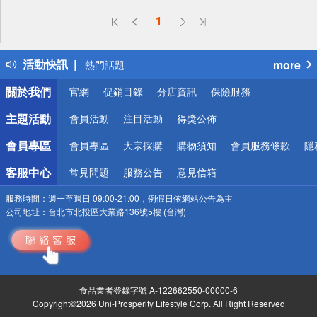
偏遠地區配送
1
詐騙網頁！請小心！
得獎公告
活動快訊
more
熱門話題
銀行優惠
關於我們
官網
促銷目錄
分店資訊
保險服務
偏遠地區配送
詐騙網頁！請小心！
主題活動
會員活動
注目活動
得獎公佈
會員專區
會員專區
大宗採購
購物須知
會員服務條款
隱
客服中心
常見問題
服務公告
意見信箱
服務時間：
週一至週日 09:00-21:00，例假日依網站公告為主
公司地址：
台北市北投區大業路136號5樓 (台灣)
食品業者登錄字號 A-122662550-00000-6
Copyright©2026 Uni-Prosperity Lifestyle Corp. All Right Reserved