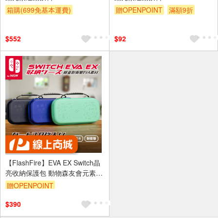
箱購(699免基本運費)
贈OPENPOINT
滿額9折
贈OPENPOINT
滿額9折
贈$200
贈$200
$552
$92
【FlashFire】EVA EX Switch晶
亮收納保護包 動物森友會元素浮
水印
贈OPENPOINT
$390