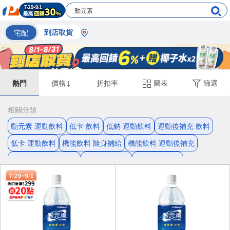
宅配
到店取貨
熱門
價格↓
折扣率
圖表
篩選
相關分類
動元素 運動飲料
低卡 飲料
低鈉 運動飲料
運動後補充 飲料
低卡 運動飲料
機能飲料 隨身補給
機能飲料 運動後補充
運動飲料 運動後補充
飲料 隨身補給
機能飲料 低鈉