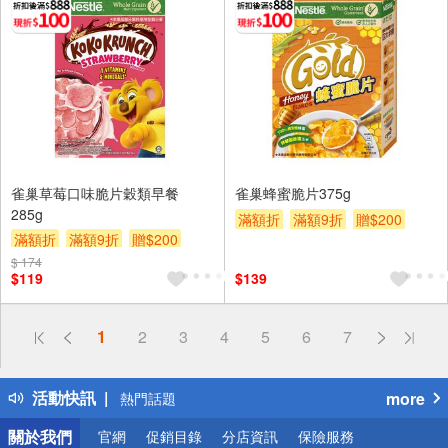
雀巢草莓口味脆片穀類早餐
雀巢蜂蜜脆片375g
285g
滿額折
滿額9折
贈$200
滿額折
滿額9折
贈$200
$ 174
$119
$139
偏遠地區配送
1
2
3
4
5
6
7
詐騙網頁！請小心！
得獎公告
活動快訊
more
熱門話題
銀行優惠
關於我們
官網
促銷目錄
分店資訊
保險服務
偏遠地區配送