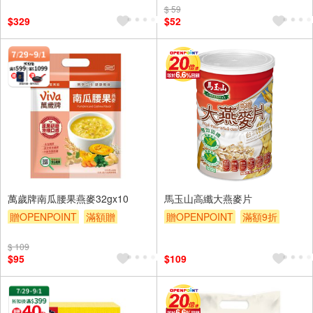
$ 59
$329
$52
萬歲牌南瓜腰果燕麥32gx10
馬玉山高纖大燕麥片
贈OPENPOINT
滿額贈
贈OPENPOINT
滿額9折
滿額9折
贈$200
贈$200
$ 109
$95
$109