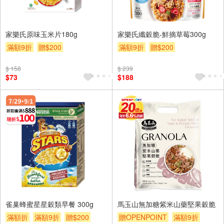
家樂氏原味玉米片180g
家樂氏纖穀脆-鮮摘草莓300g
滿額9折
贈$200
滿額9折
贈$200
$ 158
$ 239
$73
$188
雀巢蜂蜜星星穀類早餐 300g
馬玉山無加糖紫米山藥堅果穀脆
滿額折
滿額9折
贈$200
贈OPENPOINT
滿額9折