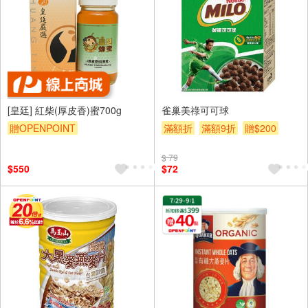
[皇廷] 紅柴(厚皮香)蜜700g
雀巢美祿可可球
贈OPENPOINT
滿額折
滿額9折
贈$200
$ 79
$550
$72