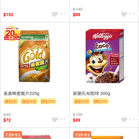
贈$200
$ 149
$152
$99
雀巢蜂蜜脆片225g
家樂氏布朗球 300g
滿額折
滿額9折
贈$200
滿額9折
贈$200
$ 85
$ 139
$72
$99