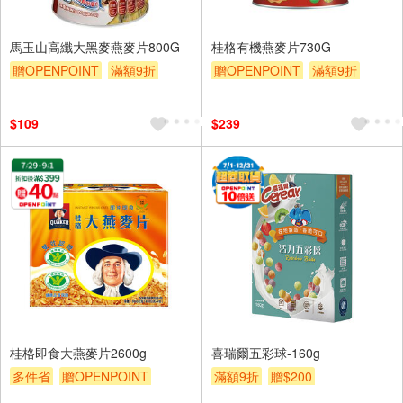
馬玉山高纖大黑麥燕麥片800G
桂格有機燕麥片730G
贈OPENPOINT
滿額9折
贈OPENPOINT
滿額9折
贈$200
贈$200
$109
$239
桂格即食大燕麥片2600g
喜瑞爾五彩球-160g
多件省
贈OPENPOINT
滿額9折
贈$200
滿額9折
贈$200