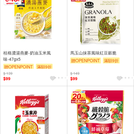
桂格濃湯燕麥-奶油玉米風
馬玉山抹茶風味紅豆穀脆
味-47gx5
贈OPENPOINT
滿額9折
贈OPENPOINT
滿額9折
贈$200
$ 139
贈$200
$ 149
$99
$99