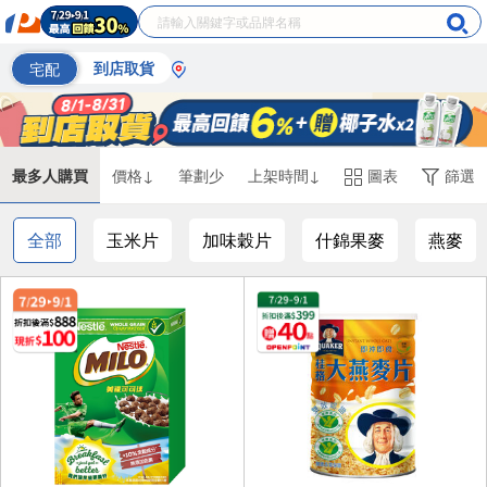
宅配
到店取貨
最多人購買
價格↓
筆劃少
上架時間↓
圖表
篩選
全部
玉米片
加味穀片
什錦果麥
燕麥