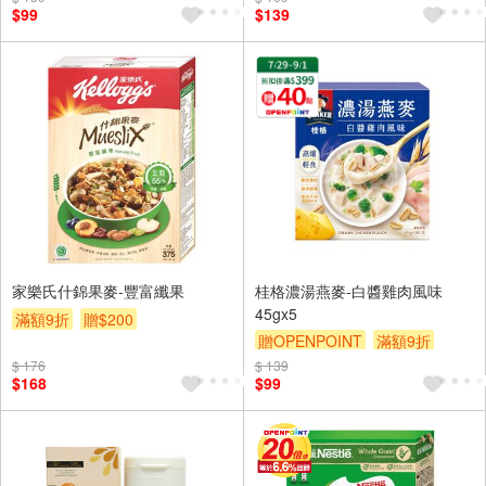
$99
$139
家樂氏什錦果麥-豐富纖果
桂格濃湯燕麥-白醬雞肉風味
45gx5
滿額9折
贈$200
贈OPENPOINT
滿額9折
贈$200
$ 176
$ 139
$168
$99