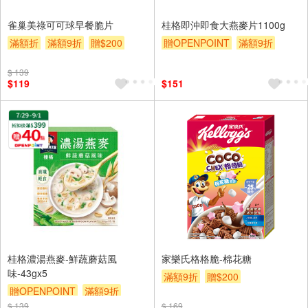
雀巢美祿可可球早餐脆片
桂格即沖即食大燕麥片1100g
滿額折
滿額9折
贈$200
贈OPENPOINT
滿額9折
贈$200
$ 139
$119
$151
桂格濃湯燕麥-鮮蔬蘑菇風
家樂氏格格脆-棉花糖
味-43gx5
滿額9折
贈$200
贈OPENPOINT
滿額9折
$ 139
贈$200
$ 169