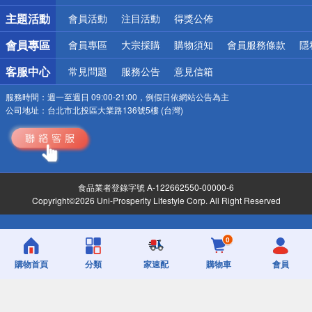
詐騙網頁！請小心！
主題活動
會員活動
注目活動
得獎公佈
會員專區
會員專區
大宗採購
購物須知
會員服務條款
隱
客服中心
常見問題
服務公告
意見信箱
服務時間：
週一至週日 09:00-21:00，例假日依網站公告為主
公司地址：
台北市北投區大業路136號5樓 (台灣)
食品業者登錄字號 A-122662550-00000-6
Copyright©2026 Uni-Prosperity Lifestyle Corp. All Right Reserved
0
購物首頁
分類
家速配
購物車
會員