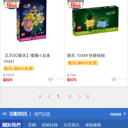
【LEGO樂高】燦爛小花束
樂高 10349 快樂植物
10347
樂高(滿800免運)
樂高(滿800免運)
$ 1099
$ 749
$824
$674
偏遠地區配送
1
2
詐騙網頁！請小心！
得獎公告
活動快訊
more
熱門話題
銀行優惠
關於我們
官網
促銷目錄
分店資訊
保險服務
偏遠地區配送