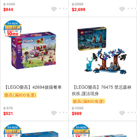
$ 1049
$ 2999
$944
$2,699
【LEGO樂高】42694披薩餐車
【LEGO樂高】76475 禁忌森林
疾疾.護法現身
樂高(滿800免運)
樂高(滿800免運)
$ 579
$ 1099
$521
$989