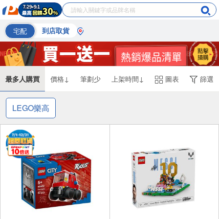
宅配
到店取貨
最多人購買
價格↓
筆劃少
上架時間↓
圖表
篩選
LEGO樂高