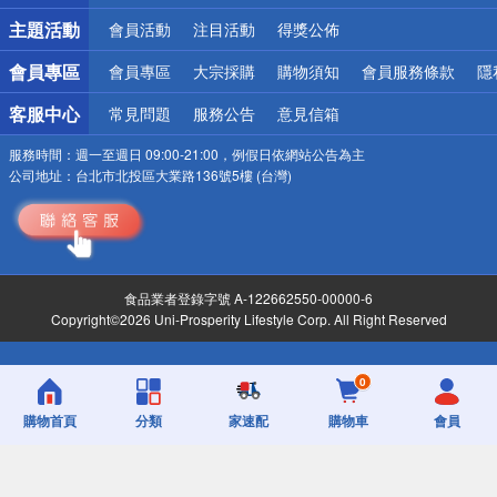
詐騙網頁！請小心！
主題活動
會員活動
注目活動
得獎公佈
會員專區
會員專區
大宗採購
購物須知
會員服務條款
隱
客服中心
常見問題
服務公告
意見信箱
服務時間：
週一至週日 09:00-21:00，例假日依網站公告為主
公司地址：
台北市北投區大業路136號5樓 (台灣)
食品業者登錄字號 A-122662550-00000-6
Copyright©2026 Uni-Prosperity Lifestyle Corp. All Right Reserved
0
購物首頁
分類
家速配
購物車
會員