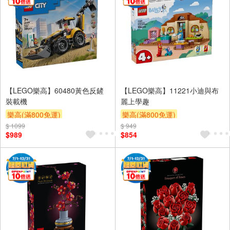
【LEGO樂高】60480黃色反鏟
【LEGO樂高】11221小迪與布
裝載機
麗上學趣
樂高(滿800免運)
樂高(滿800免運)
$ 1099
$ 949
$989
$854