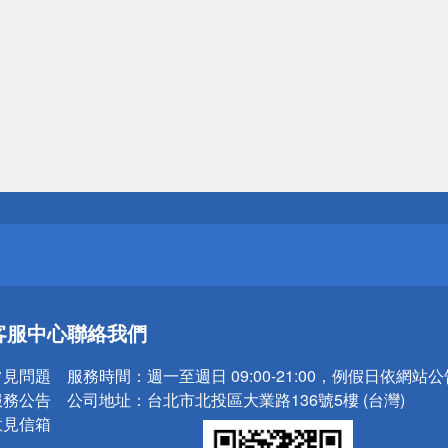
送
請小心！
送
客服中心
聯絡我們
請小心！
常見問題
服務時間：
週一至週日 09:00-21:00，例假日依網站
服務公告
公司地址：
台北市北投區大業路136號5樓 (台灣)
意見信箱