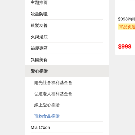
主題推薦
殺蟲防曬
$998
銀髮友善
單品免運
贈OPEN
火鍋湯底
$998
節慶專區
異國美食
愛心捐贈
陽光社會福利基金會
弘道老人福利基金會
線上愛心捐贈
寵物食品捐贈
Mia C'bon