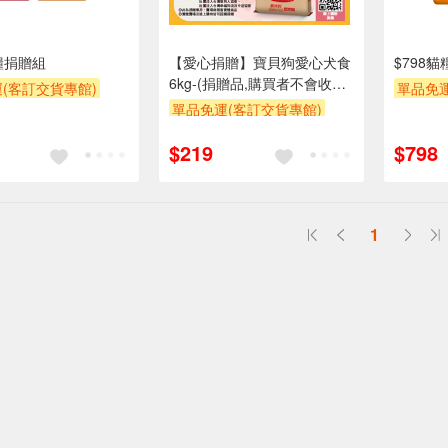
狗糧捐贈組
【愛心捐贈】寶貝狗愛心犬食
$798
6kg-(捐贈品,購買者不會收到
(客訂交貨專館)
單品免運
商品)
單品免運(客訂交貨專館)
POINT
贈OPEN
贈OPENPOINT
滿額贈
$219
$798
1