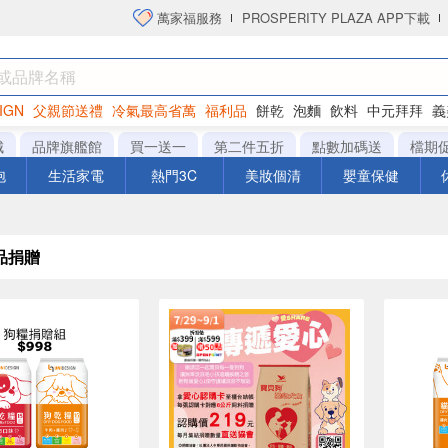
萬家福服務
PROSPERITY PLAZA APP下載
IGN
父親節送禮
冷氣最高省萬
福利品
餅乾
泡麵
飲料
中元拜拜
義
衛生紙
城
品牌旗艦館
買一送一
第二件五折
點數加碼送
檔期
泡
生活家電
熱門3C
美妝個清
嬰童保健
品捐贈