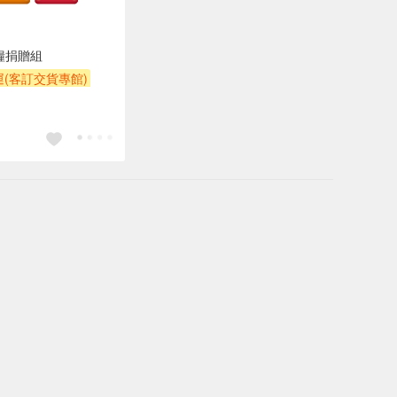
貓糧捐贈組
(客訂交貨專館)
POINT