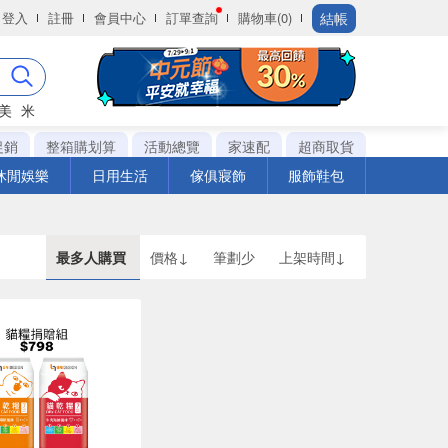
結帳
登入
註冊
會員中心
訂單查詢
購物車(0)
美
米
促銷
整箱購划算
活動總覽
家速配
超商取貨
休閒娛樂
日用生活
傢俱寢飾
服飾鞋包
最多人購買
價格↓
筆劃少
上架時間↓