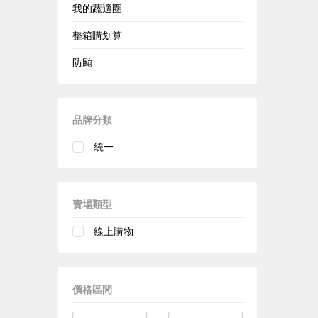
我的蔬適圈
整箱購划算
防颱
品牌分類
統一
賣場類型
線上購物
價格區間