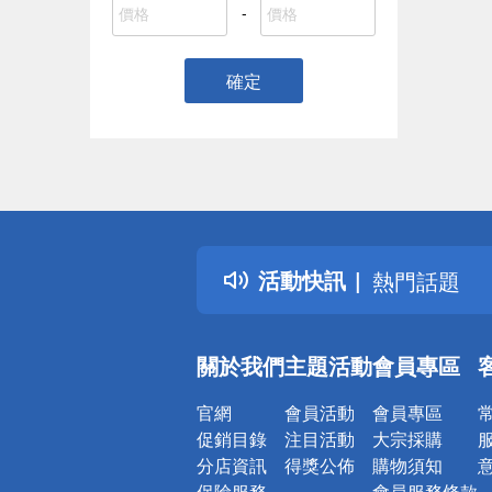
-
確定
偏遠地區配
詐騙網頁！
得獎公告
活動快訊
熱門話題
銀行優惠
偏遠地區配
關於我們
主題活動
會員專區
詐騙網頁！
官網
會員活動
會員專區
促銷目錄
注目活動
大宗採購
分店資訊
得獎公佈
購物須知
保險服務
會員服務條款