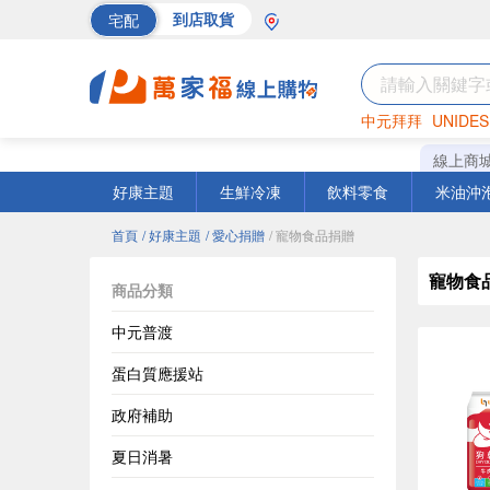
宅配
到店取貨
中元拜拜
UNIDES
海苔
巧克力
罐頭
線上商
好康主題
生鮮冷凍
飲料零食
米油沖
首頁
/ 好康主題
/ 愛心捐贈
/ 寵物食品捐贈
寵物食
商品分類
中元普渡
蛋白質應援站
政府補助
夏日消暑