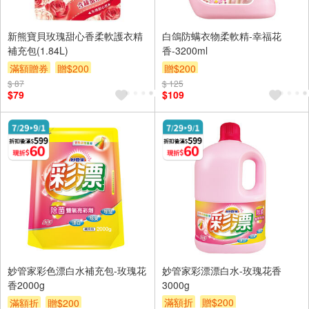
新熊寶貝玫瑰甜心香柔軟護衣精
白鴿防螨衣物柔軟精-幸福花
補充包(1.84L)
香-3200ml
滿額贈券
贈$200
贈$200
$ 87
$ 125
$79
$109
妙管家彩色漂白水補充包-玫瑰花
妙管家彩漂漂白水-玫瑰花香
香2000g
3000g
滿額折
贈$200
滿額折
贈$200