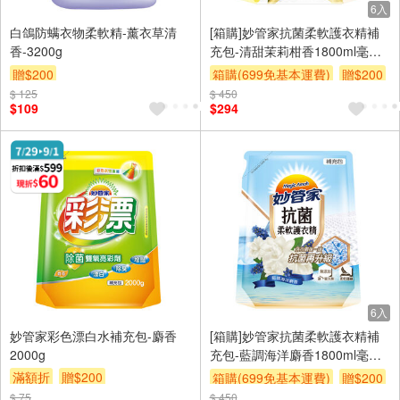
6入
白鴿防螨衣物柔軟精-薰衣草清
[箱購]妙管家抗菌柔軟護衣精補
香-3200g
充包-清甜茉莉柑香1800ml毫升
x 6Bag包
贈$200
箱購(699免基本運費)
贈$200
$ 125
$ 450
$109
$294
6入
妙管家彩色漂白水補充包-麝香
[箱購]妙管家抗菌柔軟護衣精補
2000g
充包-藍調海洋麝香1800ml毫升
x 6Bag包
滿額折
贈$200
箱購(699免基本運費)
贈$200
$ 75
$ 450