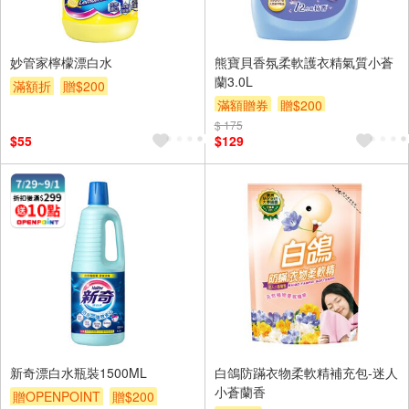
妙管家檸檬漂白水
熊寶貝香氛柔軟護衣精氣質小蒼
蘭3.0L
滿額折
贈$200
滿額贈券
贈$200
$ 175
$55
$129
新奇漂白水瓶裝1500ML
白鴿防蹣衣物柔軟精補充包-迷人
小蒼蘭香
贈OPENPOINT
贈$200