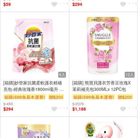
$59
$294
6入
12入
[箱購]妙管家抗菌柔軟護衣精補
[箱購] 熊寶貝護衣芳香豆玫瑰X
充包-經典玫瑰香1800ml毫升 x
茉莉補充包300MLx 12PC包
6Bag包
箱購(699免基本運費)
贈$200
箱購(699免基本運費)
贈$200
$ 450
$ 2376
$294
$1,188