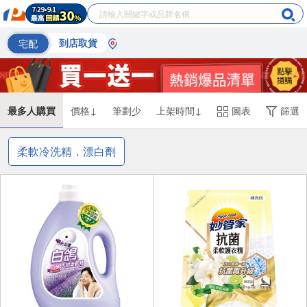
宅配
到店取貨
最多人購買
價格↓
筆劃少
上架時間↓
圖表
篩選
柔軟冷洗精．漂白劑