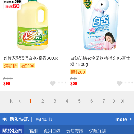
妙管家彩漂漂白水-麝香3000g
白鴿防螨衣物柔軟精補充包-富士
櫻-1800g
滿額折
贈$200
贈$200
$ 109
$ 69
$99
$59
偏遠地區配送
1
2
3
4
5
6
7
詐騙網頁！請小心！
得獎公告
活動快訊
more
熱門話題
銀行優惠
關於我們
官網
促銷目錄
分店資訊
保險服務
偏遠地區配送