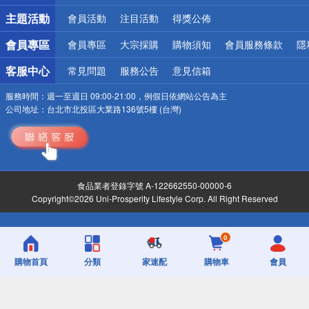
詐騙網頁！請小心！
主題活動
會員活動
注目活動
得獎公佈
會員專區
會員專區
大宗採購
購物須知
會員服務條款
隱
客服中心
常見問題
服務公告
意見信箱
服務時間：
週一至週日 09:00-21:00，例假日依網站公告為主
公司地址：
台北市北投區大業路136號5樓 (台灣)
食品業者登錄字號 A-122662550-00000-6
Copyright©2026 Uni-Prosperity Lifestyle Corp. All Right Reserved
0
購物首頁
分類
家速配
購物車
會員