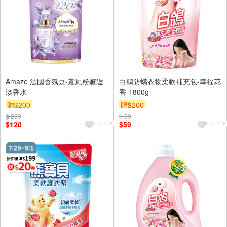
Amaze 法國香氛豆-鳶尾粉邂逅
白鴿防螨衣物柔軟補充包-幸福花
淡香水
香-1800g
贈$200
贈$200
$ 259
$ 69
$120
$59