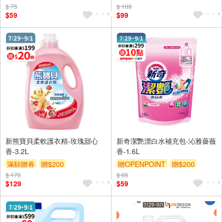
$ 75
$ 109
$59
$99
新熊寶貝柔軟護衣精-玫瑰甜心
新奇潔艷漂白水補充包-沁雅薔薇
香-3.2L
香-1.6L
滿額贈券
贈$200
贈OPENPOINT
贈$200
$ 175
$ 65
$129
$59