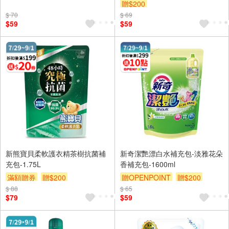
贈$200
$ 70
$ 69
$59
$59
新熊寶貝柔軟護衣精茶樹抗菌補
新奇潔艷漂白水補充包-淡雅花朵
充包-1.75L
香補充包-1600ml
滿額贈券
贈$200
贈OPENPOINT
贈$200
$ 88
$ 65
$79
$59