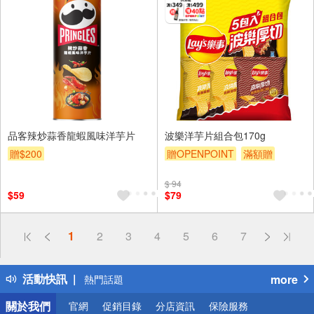
品客辣炒蒜香龍蝦風味洋芋片
波樂洋芋片組合包170g
贈$200
贈OPENPOINT
滿額贈
贈$200
$ 94
$59
$79
偏遠地區配送
1
2
3
4
5
6
7
詐騙網頁！請小心！
得獎公告
活動快訊
more
熱門話題
銀行優惠
關於我們
官網
促銷目錄
分店資訊
保險服務
偏遠地區配送