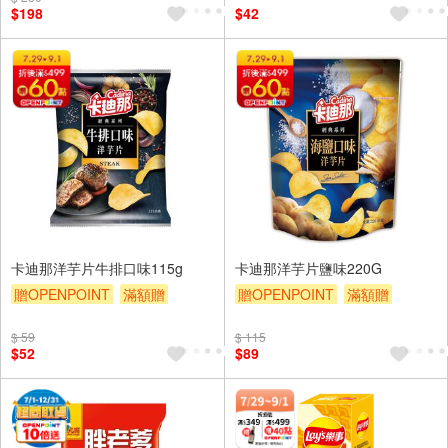
$198
$42
卡迪那洋芋片牛排口味115g
卡迪那洋芋片鹽味220G
贈OPENPOINT
滿額贈
贈OPENPOINT
滿額贈
贈$200
贈$200
$ 59
$ 115
$52
$89