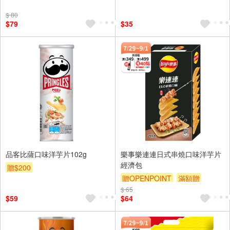
贈$200
$ 80
$79
$35
品客比薩口味洋芋片102g
樂事樂連連日式串燒口味洋芋片
經濟包
贈$200
贈OPENPOINT
滿額贈
$ 65
贈$200
$59
$64