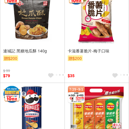
連城記 黑糖地瓜酥 140g
卡滋番薯脆片-梅子口味
贈$200
贈$200
$ 99
$79
$35