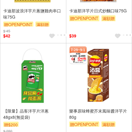
卡迪那波浪洋芋片蔥鹽雞肉串口
卡迪那洋芋片日式炒麵口味75G
味75G
贈OPENPOINT
滿額贈
贈OPENPOINT
滿額贈
贈$200
$ 45
贈$200
$42
$39
【限量】品客洋芋片洋蔥
樂事原味蜂蜜芥末風味醬洋芋片
48gx8(無提袋)
80g
贈OPENPOINT
滿額贈
贈$200
贈$200
$ 280