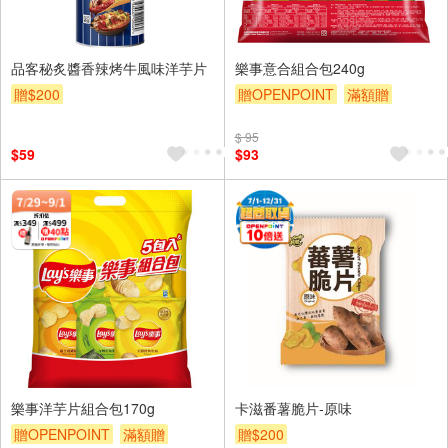
品客秘炙醬香辣烤牛風味洋芋片
樂事意合組合包240g
贈$200
贈OPENPOINT
滿額贈
贈$200
$ 95
$59
$93
樂事洋芋片組合包170g
卡滋番薯脆片-原味
贈OPENPOINT
滿額贈
贈$200