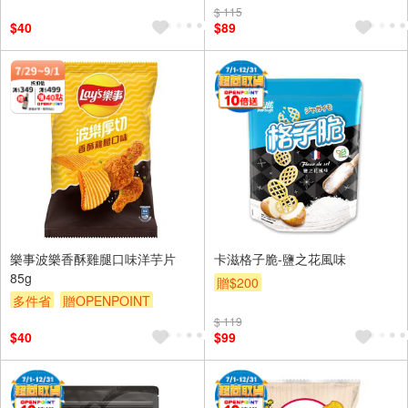
贈$200
$ 115
$40
$89
樂事波樂香酥雞腿口味洋芋片
卡滋格子脆-鹽之花風味
85g
贈$200
多件省
贈OPENPOINT
滿額贈
贈$200
$ 119
$40
$99