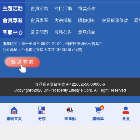
詐騙網頁！請小心！
主題活動
會員活動
注目活動
得獎公佈
會員專區
會員專區
大宗採購
購物須知
會員服務條款
隱
客服中心
常見問題
服務公告
意見信箱
服務時間：
週一至週日 09:00-21:00，例假日依網站公告為主
公司地址：
台北市北投區大業路136號5樓 (台灣)
食品業者登錄字號 A-122662550-00000-6
Copyright©2026 Uni-Prosperity Lifestyle Corp. All Right Reserved
0
購物首頁
分類
家速配
購物車
會員