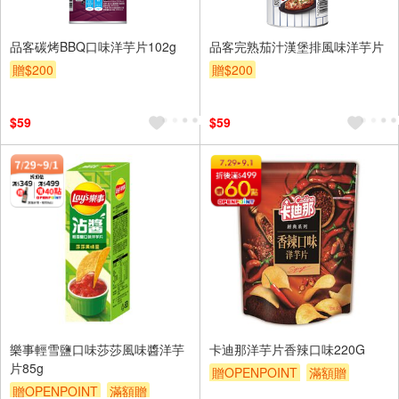
品客碳烤BBQ口味洋芋片102g
品客完熟茄汁漢堡排風味洋芋片
贈$200
贈$200
$59
$59
樂事輕雪鹽口味莎莎風味醬洋芋
卡迪那洋芋片香辣口味220G
片85g
贈OPENPOINT
滿額贈
贈OPENPOINT
滿額贈
贈$200