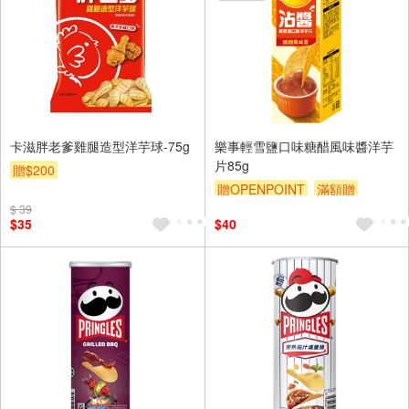
卡滋胖老爹雞腿造型洋芋球-75g
樂事輕雪鹽口味糖醋風味醬洋芋
片85g
贈$200
贈OPENPOINT
滿額贈
$ 39
贈$200
$35
$40