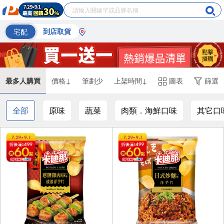
宅配
到店取貨
最多人購買
價格↓
筆劃少
上架時間↓
圖表
篩選
全部
原味
蔬菜
肉類．海鮮口味
其它口