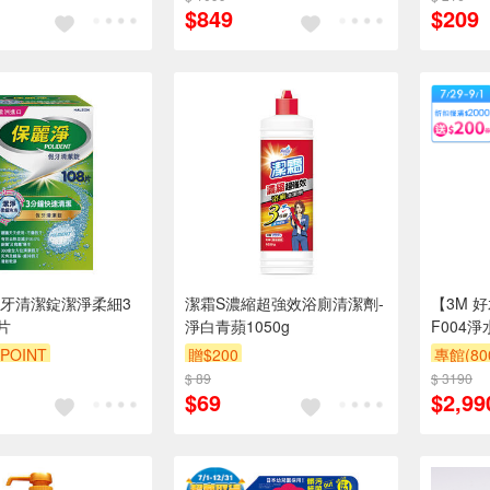
$849
$209
牙清潔錠潔淨柔細3
潔霜S濃縮超強效浴廁清潔劑-
【3M 
片
淨白青蘋1050g
F004
極淨系列
POINT
贈$200
專館(8
POINT
贈$200
$ 89
$ 3190
滿額贈
$69
$2,99