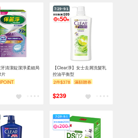
假牙清潔錠潔淨柔細局
【Clear淨】女士去屑洗髮乳
2片
控油平衡型
POINT
2件$378
滿額贈券
POINT
贈$200
贈$200
$239