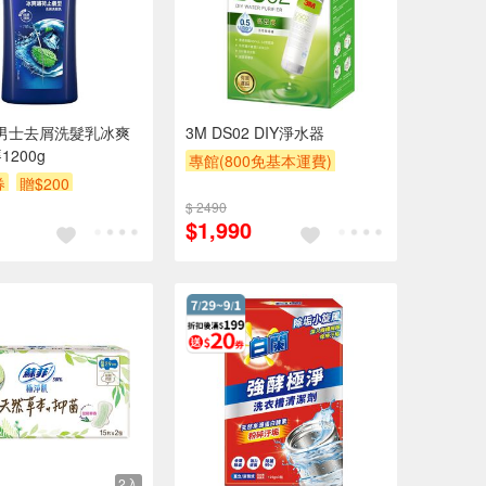
r淨男士去屑洗髮乳冰爽
3M DS02 DIY淨水器
200g
專館(800免基本運費)
券
贈$200
滿額贈券
贈$200
$ 2490
$1,990
2入