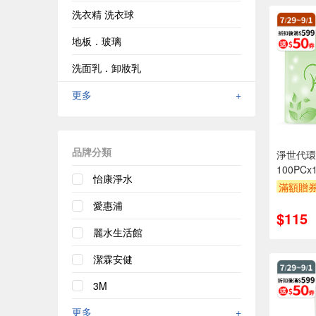
洗衣精 洗衣球
地板．玻璃
洗面乳．卸妝乳
更多
+
品牌分類
淨世代環
100PCx
怡康淨水
滿額贈
愛惠浦
$115
麗水生活館
潔霖安健
3M
更多
+