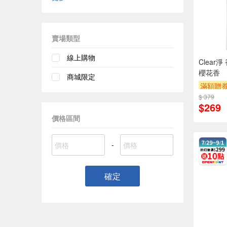
賣場類型
線上購物
Clear
櫻花香
商城限定
滿額贈
$ 379
$269
價格區間
-
確定