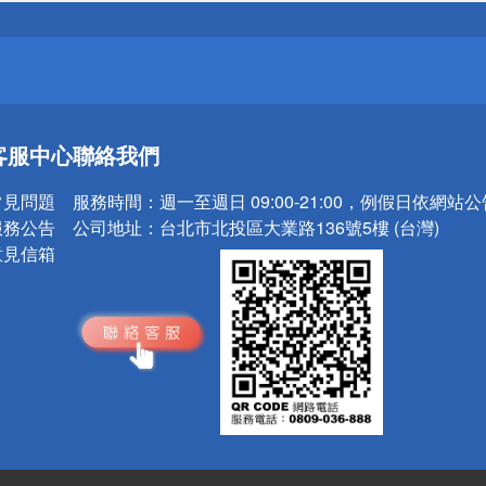
請小心！
送
客服中心
聯絡我們
請小心！
常見問題
服務時間：
週一至週日 09:00-21:00，例假日依網站
服務公告
公司地址：
台北市北投區大業路136號5樓 (台灣)
意見信箱