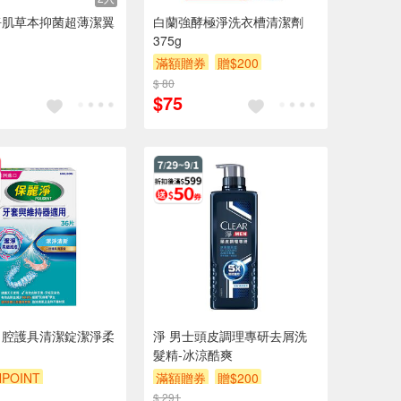
淨肌草本抑菌超薄潔翼
白蘭強酵極淨洗衣槽清潔劑
375g
滿額贈券
贈$200
$ 80
$75
口腔護具清潔錠潔淨柔
淨 男士頭皮調理專研去屑洗
髮精-冰涼酷爽
POINT
滿額贈券
贈$200
POINT
贈$200
$ 291