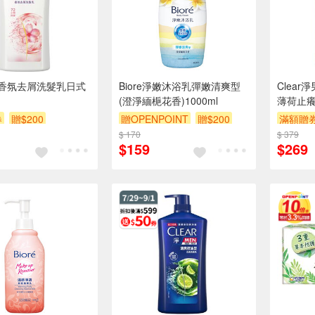
淨 香氛去屑洗髮乳日式
Biore淨嫩沐浴乳彈嫩清爽型
Clea
(澄淨緬梔花香)1000ml
薄荷止癢1
券
贈$200
贈OPENPOINT
贈$200
滿額贈
$ 170
$ 379
$159
$269