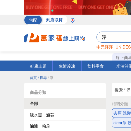
宅配
到店取貨
中元拜拜
UNIDES
海苔
巧克力
罐頭
線上商
好康主題
生鮮冷凍
飲料零食
米油沖
首頁
/ 搜尋
/ 淨
搜索 " 淨 
商品分類
全部
相關分類
去屑 洗
濾水壺．濾芯
clear淨
油漆．粉刷