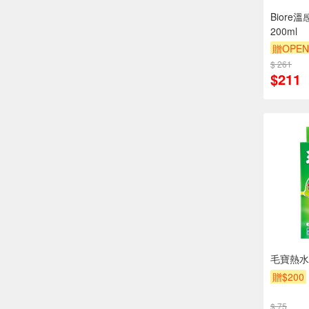
Bior
200ml
贈OPEN
$ 261
$211
毛寶熱水
贈$200
$ 75