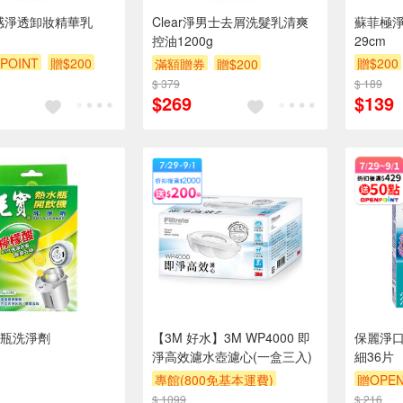
e溫感淨透卸妝精華乳
Clear淨男士去屑洗髮乳清爽
蘇菲極
控油1200g
29cm
POINT
贈$200
贈$200
滿額贈券
贈$200
$ 379
$ 189
$269
$139
瓶洗淨劑
【3M 好水】3M WP4000 即
保麗淨
淨高效濾水壺濾心(一盒三入)
細36片
專館(800免基本運費)
贈OPEN
$ 1099
滿額贈券
贈$200
$ 216
贈OPEN