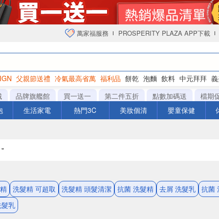
萬家福服務
PROSPERITY PLAZA APP下載
IGN
父親節送禮
冷氣最高省萬
福利品
餅乾
泡麵
飲料
中元拜拜
義
衛生紙
城
品牌旗艦館
買一送一
第二件五折
點數加碼送
檔期
泡
生活家電
熱門3C
美妝個清
嬰童保健
"
髮精
洗髮精 可超取
洗髮精 頭髮清潔
抗菌 洗髮精
去屑 洗髮乳
抗菌
 洗髮乳