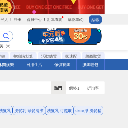
結帳
登入
註冊
會員中心
訂單查詢
購物車(0)
美
米
促銷
整箱購划算
活動總覽
家速配
超商取貨
休閒娛樂
日用生活
傢俱寢飾
服飾鞋包
熱門
價格↓
折扣率
 洗髮乳
洗髮乳 頭髮清潔
洗髮乳 可超取
clear淨 洗髮精