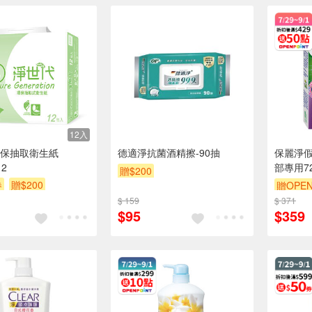
12入
保抽取衛生紙
德適淨抗菌酒精擦-90抽
保麗淨
12
部專用7
贈$200
券
贈$200
贈OPEN
$ 159
$ 371
贈OPEN
$95
$359