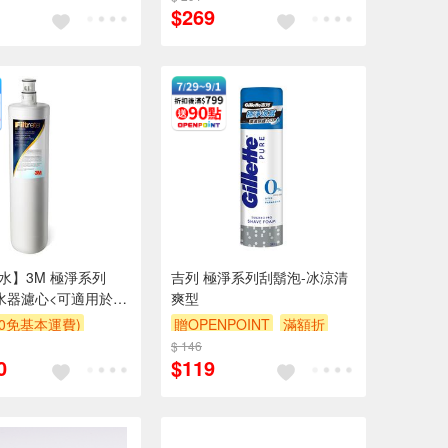
$269
好水】3M 極淨系列
吉列 極淨系列刮鬍泡-冰涼清
淨水器濾心<可適用於~
爽型
S004淨水器>
00免基本運費)
贈OPENPOINT
滿額折
券
贈$200
$ 146
贈$200
0
$119