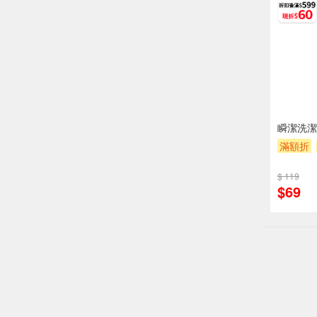
瞬潔洗潔
滿額折
$ 119
$69
偏遠地區配