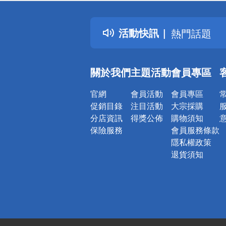
詐騙網頁！
得獎公告
活動快訊
熱門話題
銀行優惠
偏遠地區配
關於我們
主題活動
會員專區
詐騙網頁！
官網
會員活動
會員專區
促銷目錄
注目活動
大宗採購
分店資訊
得獎公佈
購物須知
保險服務
會員服務條款
隱私權政策
退貨須知