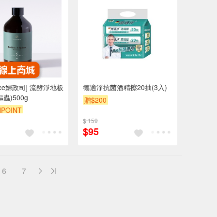
oice婦政司] 流酵淨地板
德適淨抗菌酒精擦20抽(3入)
蟲)500g
贈$200
POINT
$ 159
$95
6
7