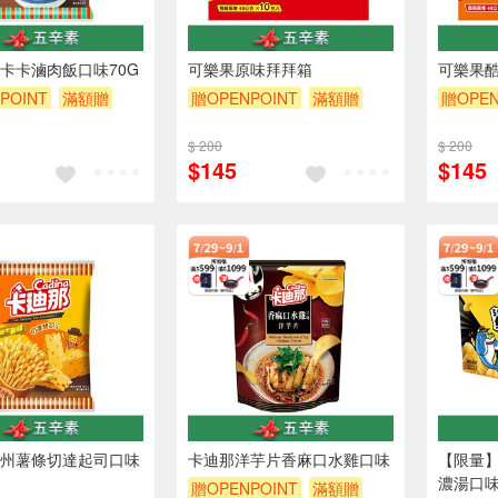
卡卡滷肉飯口味70G
可樂果原味拜拜箱
可樂果
POINT
滿額贈
贈OPENPOINT
滿額贈
贈OPEN
贈$200
贈$200
$ 200
$ 200
$145
$145
州薯條切達起司口味
卡迪那洋芋片香麻口水雞口味
【限量
濃湯口
贈OPENPOINT
滿額贈