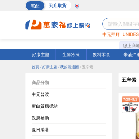
宅配
到店取貨
中元拜拜
UNIDES
巧克力
罐頭
海苔
線上商
好康主題
生鮮冷凍
飲料零食
米油沖
首頁
/ 好康主題
/ 我的蔬適圈
/ 五辛素
五辛素
商品分類
中元普渡
蛋白質應援站
政府補助
夏日消暑