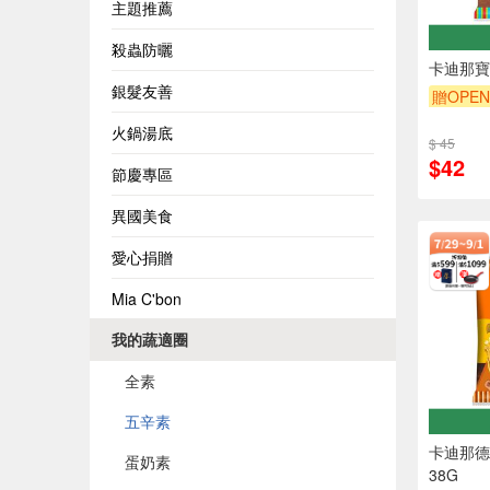
主題推薦
殺蟲防曬
卡迪那寶
銀髮友善
贈OPEN
贈$200
火鍋湯底
$ 45
$42
節慶專區
異國美食
愛心捐贈
Mia C'bon
我的蔬適圈
全素
五辛素
卡迪那德
蛋奶素
38G