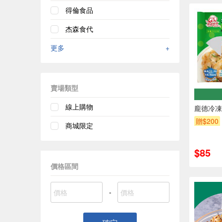
得倫食品
杰森食代
更多
+
賣場類型
線上購物
龐德冷凍
贈$200
商城限定
$85
價格區間
-