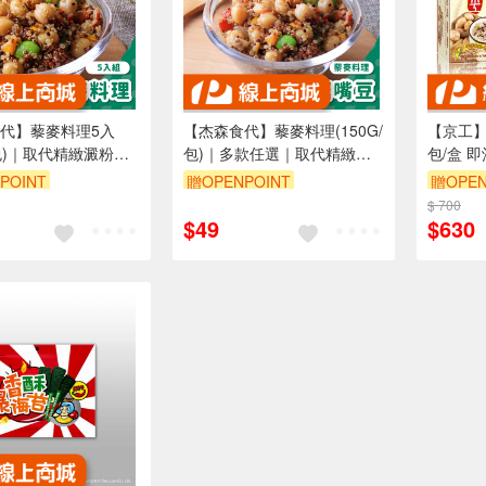
代】藜麥料理5入
【杰森食代】藜麥料理(150G/
【京工】 
/包)｜取代精緻澱粉的
包)｜多款任選｜取代精緻澱
包/盒 
富口感讓人愛不釋手
粉的首選｜豐富口感讓人愛不
五辛素
POINT
贈OPENPOINT
贈OPEN
釋手(五辛素)
$ 700
$49
$630