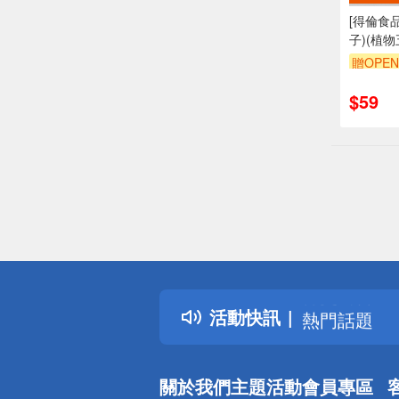
[得倫食
子)(植物
贈OPEN
$59
偏遠地區配
詐騙網頁！
得獎公告
活動快訊
熱門話題
銀行優惠
偏遠地區配
關於我們
主題活動
會員專區
詐騙網頁！