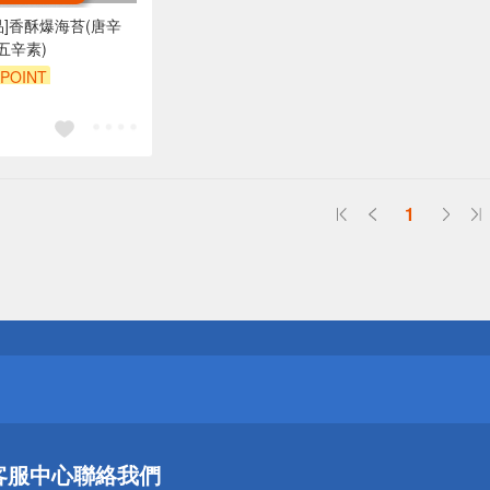
品]香酥爆海苔(唐辛
五辛素)
POINT
1
送
請小心！
送
客服中心
聯絡我們
請小心！