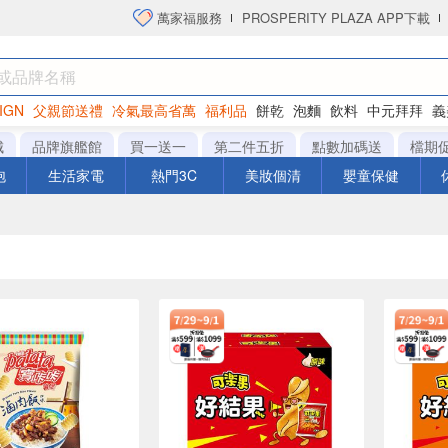
萬家福服務
PROSPERITY PLAZA APP下載
IGN
父親節送禮
冷氣最高省萬
福利品
餅乾
泡麵
飲料
中元拜拜
義
洋芋片
城
品牌旗艦館
買一送一
第二件五折
點數加碼送
檔期
泡
生活家電
熱門3C
美妝個清
嬰童保健