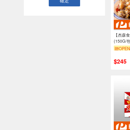
確定
【杰森食
(150G
首選｜豐
贈OPEN
(五辛素)
$245