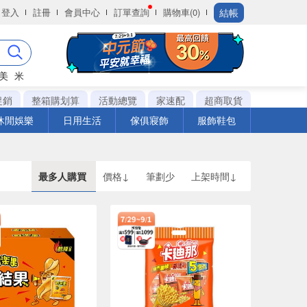
結帳
登入
註冊
會員中心
訂單查詢
購物車(0)
美
米
促銷
整箱購划算
活動總覽
家速配
超商取貨
休閒娛樂
日用生活
傢俱寢飾
服飾鞋包
最多人購買
價格↓
筆劃少
上架時間↓