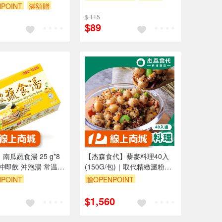
POINT
滿額贈
贈$200
$ 115
$89
南瓜蔬食湯 25 g*8
【杰森食代】藜麥料理40入
即沖即飲 沖泡湯 常温
(150G/包)｜取代精緻澱粉的
首選｜豐富口感讓人愛不釋手
POINT
贈OPENPOINT
(五辛素)
$1,560