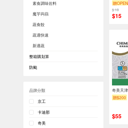
贈OPEN
素食調味佐料
贈$200
$ 18
魔芋蒟蒻
$15
蔬食餃
蔬適快速
新適蔬
整箱購划算
防颱
奇美天津
品牌分類
贈$200
京工
卡迪那
$55
奇美