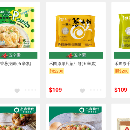
香蔥拉餅(五辛素)
禾圃原厚片蔥油餅(五辛素)
禾圃原手
贈$200
贈$200
$109
$109