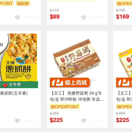
POINT
滿額贈
贈OPEN
贈$200
$ 115
$ 180
贈$200
$89
$169
蔥抓餅(五辛素)
【京工】 燕麥野菇粥 34 g*8
【京工】 
包/盒 即沖即飲 沖泡粥 常温
包/盒 
五辛素
五辛素
贈OPENPOINT
贈OPEN
$ 250
$ 250
$225
$225