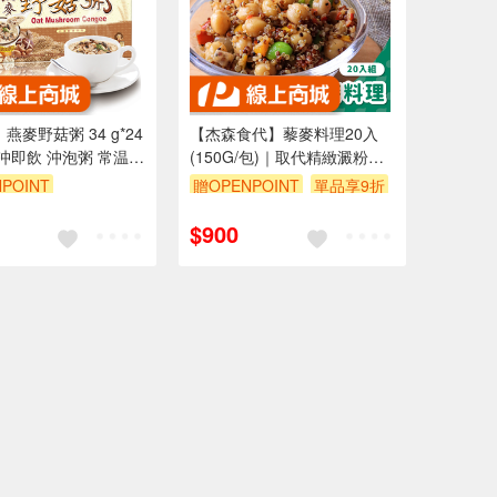
燕麥野菇粥 34 g*24
【杰森食代】藜麥料理20入
即沖即飲 沖泡粥 常温
(150G/包)｜取代精緻澱粉的
首選｜豐富口感讓人愛不釋手
POINT
贈OPENPOINT
單品享9折
(五辛素)
$900