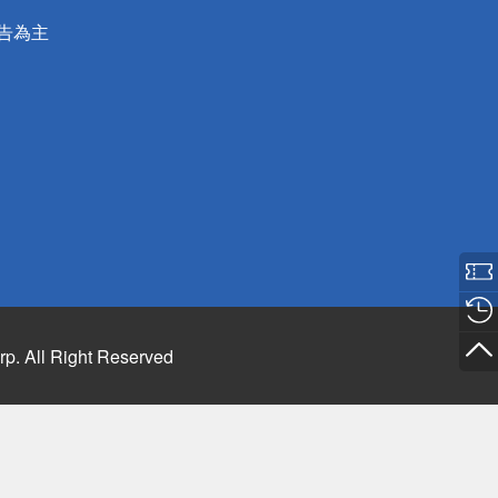
公告為主
rp. All Right Reserved