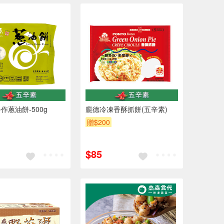
作蔥油餅-500g
龐德冷凍香酥抓餅(五辛素)
贈$200
$85