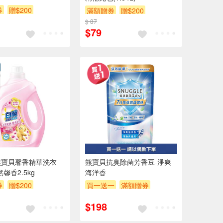
券
贈$200
滿額贈券
贈$200
$ 87
$79
熊寶貝馨香精華洗衣
熊寶貝抗臭除菌芳香豆-淨爽
馨香2.5kg
海洋香
券
贈$200
買一送一
滿額贈券
贈$200
$198