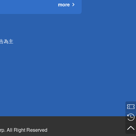
more
公告為主
rp. All Right Reserved