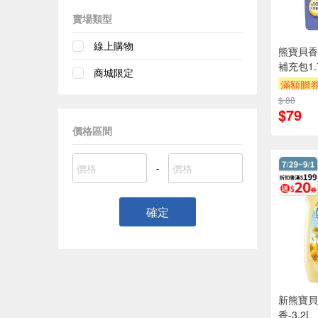
賣場類型
線上購物
熊寶貝香
補充包1.
商城限定
滿額贈
$ 88
$79
價格區間
-
確定
新熊寶貝
香-3.2L