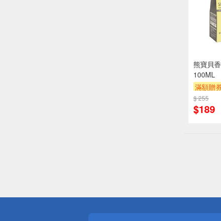
熊寶貝香
100ML
滿額贈
$ 255
$189
偏遠地區配
詐騙網頁！
得獎公告