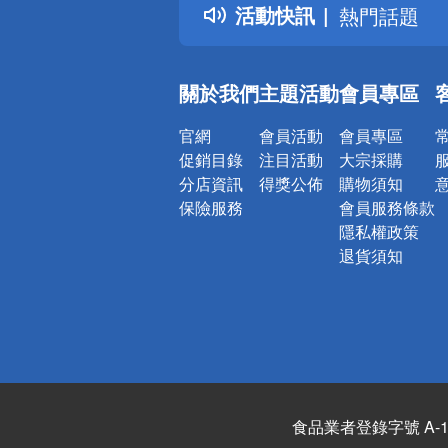
活動快訊
熱門話題
銀行優惠
偏遠地區配
關於我們
主題活動
會員專區
詐騙網頁！
官網
會員活動
會員專區
促銷目錄
注目活動
大宗採購
分店資訊
得獎公佈
購物須知
保險服務
會員服務條款
隱私權政策
退貨須知
食品業者登錄字號 A-122