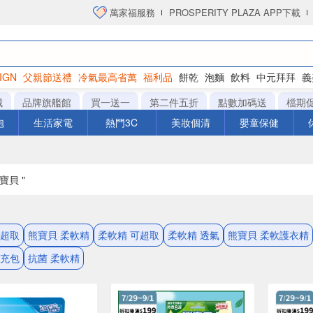
萬家福服務
PROSPERITY PLAZA APP下載
IGN
父親節送禮
冷氣最高省萬
福利品
餅乾
泡麵
飲料
中元拜拜
義
洋芋片
城
品牌旗艦館
買一送一
第二件五折
點數加碼送
檔期
泡
生活家電
熱門3C
美妝個清
嬰童保健
寶貝 "
可超取
熊寶貝 柔軟精
柔軟精 可超取
柔軟精 透氣
熊寶貝 柔軟護衣精
補充包
抗菌 柔軟精