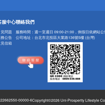
送
客服中心
聯絡我們
請小心！
常見問題
服務時間：
週一至週日 09:00-21:00，例假日依網站
服務公告
公司地址：
台北市北投區大業路136號5樓 (台灣)
意見信箱
662550-00000-6
Copyright©2026 Uni-Prosperity Lifestyle Co