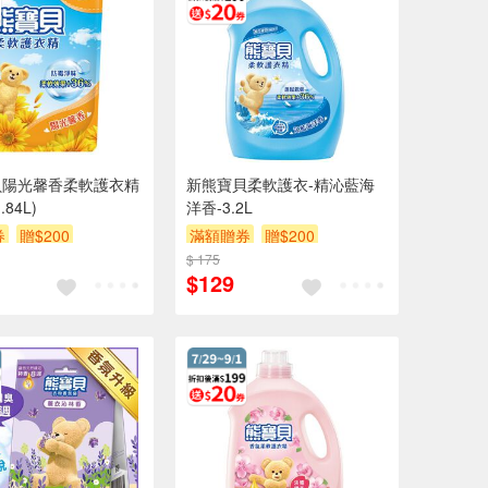
貝陽光馨香柔軟護衣精
新熊寶貝柔軟護衣-精沁藍海
84L)
洋香-3.2L
券
贈$200
滿額贈券
贈$200
$ 175
$129