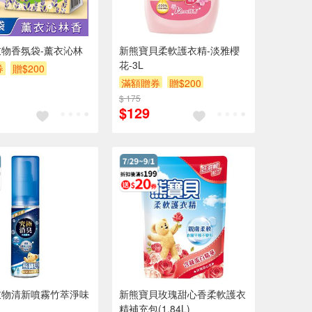
物香氛袋-薰衣沁林
新熊寶貝柔軟護衣精-淡雅櫻
花-3L
券
贈$200
滿額贈券
贈$200
$ 175
$129
衣物清新噴霧竹萃淨味
新熊寶貝玫瑰甜心香柔軟護衣
精補充包(1.84L)