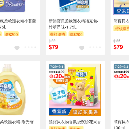
氛柔軟護衣精小蒼蘭
新熊寶貝柔軟護衣精補充包-
熊寶貝衣
75L
竹萃淨味-1.75L
滿額贈
券
贈$200
滿額贈券
贈$200
$ 88
$ 85
$79
$79
柔軟護衣精-陽光馨
熊寶貝衣物香氛袋繽紛花果香
熊寶貝
100ml