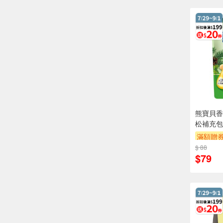
熊寶貝香
松補充包
滿額贈
$ 88
$79