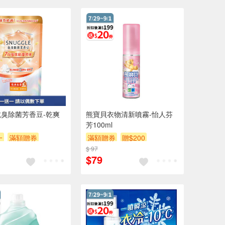
臭除菌芳香豆-乾爽
熊寶貝衣物清新噴霧-怡人芬
芳100ml
一
滿額贈券
滿額贈券
贈$200
$ 97
$79