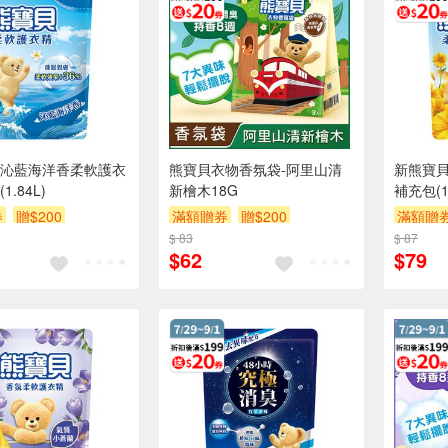
沁藍海洋香柔軟護衣
熊寶貝衣物香氛袋-阿里山清
新熊寶
.84L)
新檜木18G
補充包(1.
券
贈$200
滿額贈券
贈$200
滿額贈
$ 83
$ 87
$62
$79