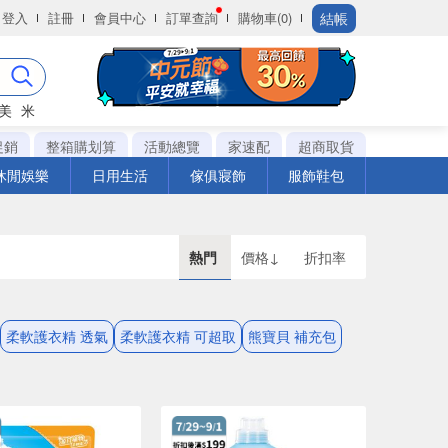
結帳
登入
註冊
會員中心
訂單查詢
購物車(0)
美
米
促銷
整箱購划算
活動總覽
家速配
超商取貨
休閒娛樂
日用生活
傢俱寢飾
服飾鞋包
熱門
價格↓
折扣率
柔軟護衣精 透氣
柔軟護衣精 可超取
熊寶貝 補充包