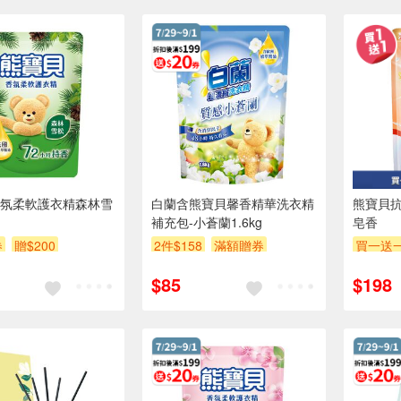
氛柔軟護衣精森林雪
白蘭含熊寶貝馨香精華洗衣精
熊寶貝抗
補充包-小蒼蘭1.6kg
皂香
券
贈$200
2件$158
滿額贈券
買一送
贈$200
贈$200
$85
$198