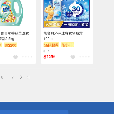
熊寶貝馨香精華洗衣
熊寶貝沁涼冰爽衣物噴霧
新2.5kg
100ml
滿額贈券
贈$200
券
贈$200
$ 149
$129
6
7