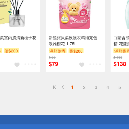
氛室內擴清新梔子花
新熊寶貝柔軟護衣精補充包-
白蘭含
淡雅櫻花-1.75L
精-花漾清
券
贈$200
滿額贈券
贈$200
滿額贈
$ 88
$ 193
$79
$138
1
2
3
4
5
送
請小心！