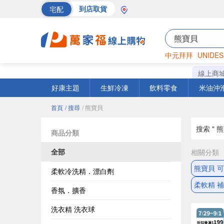
宅配
到店取貨
中元拜拜
UNIDES
巧克力
罐頭
海苔
線上商
好康主題
生鮮冷凍
飲料零食
米油沖
首頁
/ 搜尋
/ 熊寶貝
搜索 " 熊
商品分類
全部
相關分類
熊寶貝 
柔軟冷洗精．漂白劑
柔軟精 
香氛．擴香
洗衣精 洗衣球