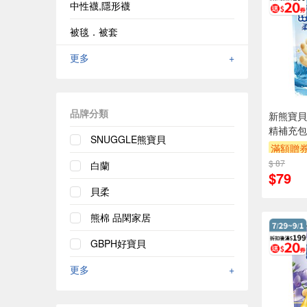
中性襪,隱形襪
被毯．被套
更多
+
品牌分類
新熊寶貝
精補充包(1
SNUGGLE熊寶貝
滿額贈
$ 87
白蘭
$79
貝柔
熊棉 品閑家居
GBPH好寶貝
更多
+