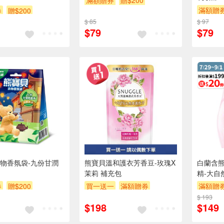
滿額贈券
贈$200
滿額贈
券
贈$200
$ 85
$ 97
$79
$79
物香氛袋-九份甘潤
熊寶貝溫和護衣芳香豆-玫瑰X
白蘭含
茉莉 補充包
精-大自然
券
贈$200
買一送一
滿額贈券
滿額贈
贈$200
$ 193
$198
$149