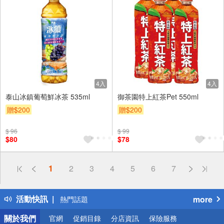
4入
4入
泰山冰鎮葡萄鮮冰茶 535ml
御茶園特上紅茶Pet 550ml
贈$200
贈$200
$ 96
$ 99
$80
$78
偏遠地區配送
1
2
3
4
5
6
7
詐騙網頁！請小心！
得獎公告
活動快訊
more
熱門話題
銀行優惠
關於我們
官網
促銷目錄
分店資訊
保險服務
偏遠地區配送