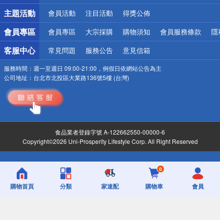
詐騙網頁！請小心！
主題活動
會員活動
注目活動
得獎公佈
會員專區
會員專區
大宗採購
購物須知
會員服務條款
隱
客服中心
常見問題
服務公告
意見信箱
服務時間：
週一至週日 09:00-21:00，例假日依網站公告為主
公司地址：
台北市北投區大業路136號5樓 (台灣)
食品業者登錄字號 A-122662550-00000-6
Copyright©2026 Uni-Prosperity Lifestyle Corp. All Right Reserved
0
購物首頁
分類
家速配
購物車
會員