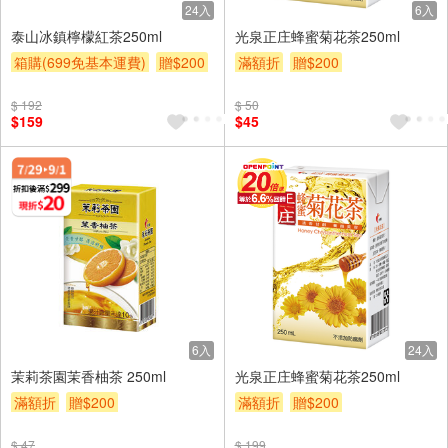
24入
6入
泰山冰鎮檸檬紅茶250ml
光泉正庄蜂蜜菊花茶250ml
箱購(699免基本運費)
贈$200
滿額折
贈$200
$ 192
$ 50
$159
$45
6入
24入
茉莉茶園茉香柚茶 250ml
光泉正庄蜂蜜菊花茶250ml
滿額折
贈$200
滿額折
贈$200
$ 47
$ 199