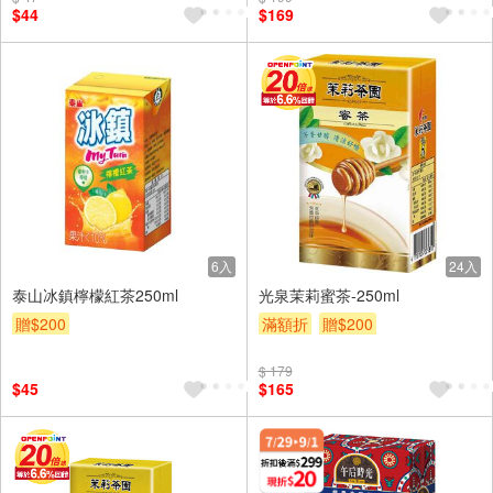
$44
$169
6入
24入
泰山冰鎮檸檬紅茶250ml
光泉茉莉蜜茶-250ml
贈$200
滿額折
贈$200
$ 179
$45
$165