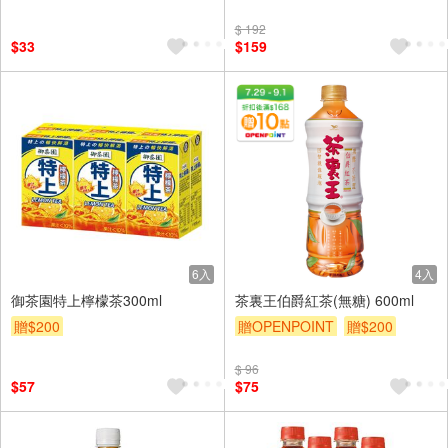
$ 192
$33
$159
6入
4入
御茶園特上檸檬茶300ml
茶裏王伯爵紅茶(無糖) 600ml
贈$200
贈OPENPOINT
贈$200
$ 96
$57
$75