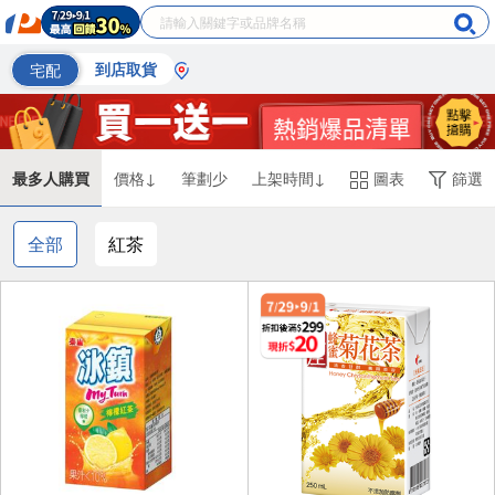
宅配
到店取貨
最多人購買
價格↓
筆劃少
上架時間↓
圖表
篩選
全部
紅茶