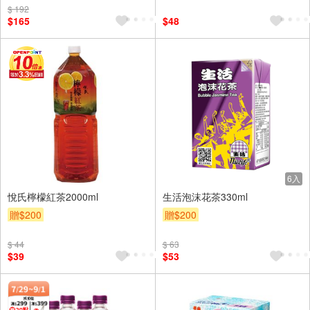
$ 192
$165
$48
6入
悅氏檸檬紅茶2000ml
生活泡沫花茶330ml
贈$200
贈$200
$ 44
$ 63
$39
$53