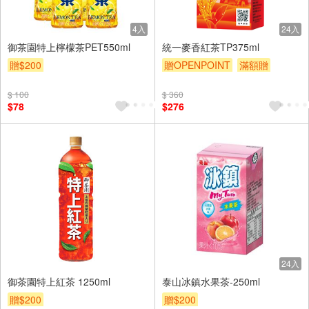
4入
24入
御茶園特上檸檬茶PET550ml
統一麥香紅茶TP375ml
贈$200
贈OPENPOINT
滿額贈
贈$200
$ 100
$ 360
$78
$276
24入
御茶園特上紅茶 1250ml
泰山冰鎮水果茶-250ml
贈$200
贈$200