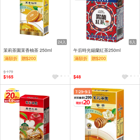
24入
6入
茉莉茶園茉香柚茶 250ml
午后時光錫蘭紅茶250ml
滿額折
贈$200
滿額折
贈$200
$ 179
$165
$48