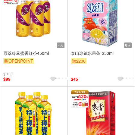
4入
6入
原萃冷萃蜜香紅茶450ml
泰山冰鎮水果茶-250ml
贈OPENPOINT
贈$200
贈OPENPOINT
滿額贈
$ 108
贈$200
$99
$45