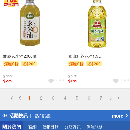
維義玄米油2000ml
泰山純芥花油1.5L
滿額9折
贈$200
滿額9折
贈$200
$ 323
$ 270
$279
$159
偏遠地區配送
1
2
3
4
5
6
7
詐騙網頁！請小心！
得獎公告
活動快訊
more
熱門話題
銀行優惠
關於我們
官網
促銷目錄
分店資訊
保險服務
偏遠地區配送