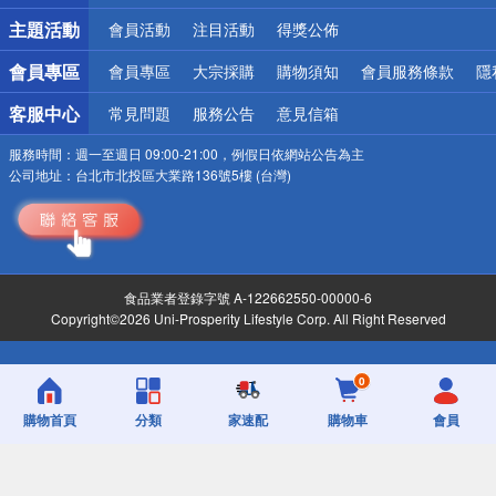
詐騙網頁！請小心！
主題活動
會員活動
注目活動
得獎公佈
會員專區
會員專區
大宗採購
購物須知
會員服務條款
隱
客服中心
常見問題
服務公告
意見信箱
服務時間：
週一至週日 09:00-21:00，例假日依網站公告為主
公司地址：
台北市北投區大業路136號5樓 (台灣)
食品業者登錄字號 A-122662550-00000-6
Copyright©2026 Uni-Prosperity Lifestyle Corp. All Right Reserved
0
購物首頁
分類
家速配
購物車
會員