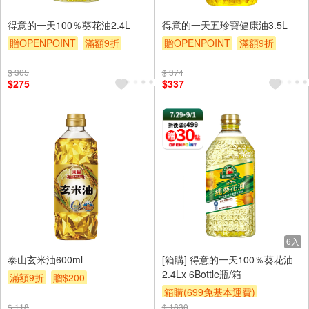
得意的一天100％葵花油2.4L
得意的一天五珍寶健康油3.5L
贈OPENPOINT
滿額9折
贈OPENPOINT
滿額9折
贈$200
贈$200
$ 305
$ 374
$275
$337
6入
泰山玄米油600ml
[箱購] 得意的一天100％葵花油
2.4Lx 6Bottle瓶/箱
滿額9折
贈$200
箱購(699免基本運費)
$ 118
$ 1830
贈OPENPOINT
贈$200