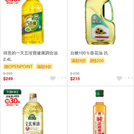
得意的一天五珍寶健康調合油
台糖100％葵花油 2L
2.4L
滿額9折
贈$200
贈OPENPOINT
滿額9折
贈$200
$ 265
$ 238
$249
$215