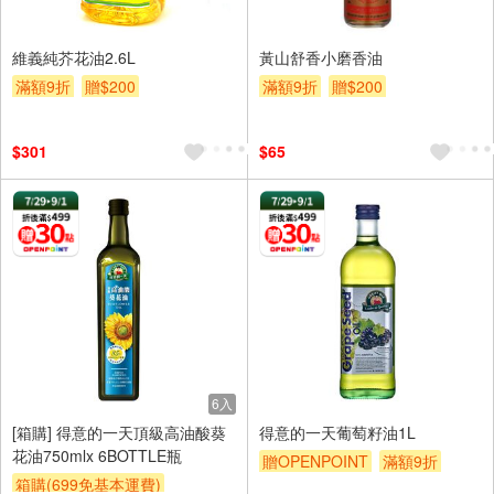
維義純芥花油2.6L
黃山舒香小磨香油
滿額9折
贈$200
滿額9折
贈$200
$301
$65
6入
[箱購] 得意的一天頂級高油酸葵
得意的一天葡萄籽油1L
花油750mlx 6BOTTLE瓶
贈OPENPOINT
滿額9折
箱購(699免基本運費)
贈$200