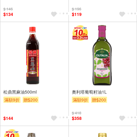
贈$200
$ 146
$ 196
$134
$119
松鼎黑麻油500ml
奧利塔葡萄籽油1L
滿額9折
贈$200
滿額9折
贈$200
$ 418
$144
$358