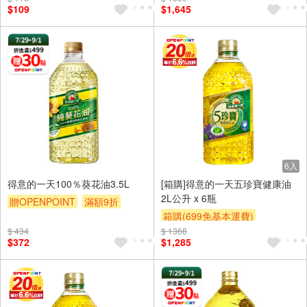
$109
$1,645
6入
得意的一天100％葵花油3.5L
[箱購]得意的一天五珍寶健康油
2L公升 x 6瓶
贈OPENPOINT
滿額9折
箱購(699免基本運費)
贈$200
$ 434
$ 1368
贈OPENPOINT
贈$200
$372
$1,285