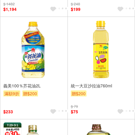
$ 1482
贈OPENPOINT
贈$200
$ 248
$1,194
$199
義美100％芥花油2L
統一大豆沙拉油760ml
滿額9折
贈$200
贈$200
$ 79
$233
$75